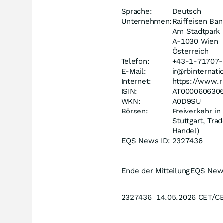
Sprache:
Deutsch
Unternehmen:
Raiffeisen Ban
Am Stadtpark 
A-1030 Wien
Österreich
Telefon:
+43-1-71707-
E-Mail:
ir@rbinternati
Internet:
https://www.rb
ISIN:
AT000060630
WKN:
A0D9SU
Börsen:
Freiverkehr i
Stuttgart, Tra
Handel)
EQS News ID:
2327436
Ende der Mitteilung
EQS New
2327436 14.05.2026 CET/C