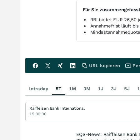
Für Sie zusammengefass
RBI bietet EUR 26,50 
Annahmefrist läuft bi
Mindestannahmequote 
URL kopieren
Per
Intraday
5T
1M
3M
1J
3J
5J
1
Raiffeisen Bank International
15:30:30
EQS-News: Raiffeisen Bank I