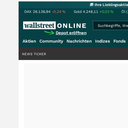
🎁 Ihre Lieblingsakt
DAX
26.136,94
-0,24
%
Gold
4.248,11
+0,03
%
Öl 
Depot eröffnen
Aktien
Community
Nachrichten
Indizes
Fonds
NEWS TICKER