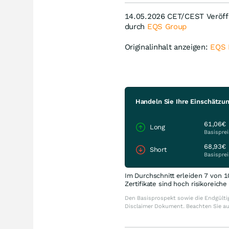
14.05.2026 CET/CEST Veröffe
durch
EQS Group
Originalinhalt anzeigen:
EQS
Handeln Sie Ihre Einschätzun
61,06€
Long
Basisprei
68,93€
Short
Basisprei
Im Durchschnitt erleiden 7 von 1
Zertifikate sind hoch risikoreich
Den Basisprospekt sowie die Endgültig
Disclaimer Dokument. Beachten Sie a