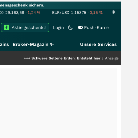
mensgeschenk sichern.
00
29.163,59
-1,24
%
EUR/USD
1,15375
-0,15
%
Aktie geschenkt!
Login
Push-Kurse
zins
Broker-Magazin ✨
Unsere Services
+++
Schwere Seltene Erden: Entsteht hier die nächste Milliardenstory?
Anzeige
++