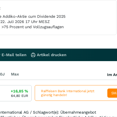
t
je Addiko-Aktie cum Dividende 2025
s 22. Juli 2026 17 Uhr MESZ
>75 Prozent und Vollzugsauflagen
 E-Mail teilen
Artikel drucken
0J
Max
Im Ar
+16,85
%
Raiffeisen Bank International jetzt
SM
günstig handeln!
64,80
EUR
nternational AG / Schlagwort(e): Übernahmeangebot