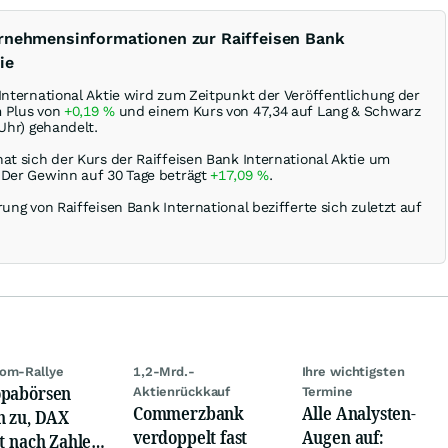
ernehmensinformationen zur Raiffeisen Bank
ie
International Aktie wird zum Zeitpunkt der Veröffentlichung der
m Plus von
+0,19
%
und einem Kurs von 47,34 auf Lang & Schwarz
 Uhr) gehandelt.
at sich der Kurs der Raiffeisen Bank International Aktie um
 Der Gewinn auf 30 Tage beträgt
+17,09
%
.
rung von Raiffeisen Bank International bezifferte sich zuletzt auf
om-Rallye
1,2-Mrd.-
Ihre wichtigsten
pabörsen
Aktienrückkauf
Termine
Commerzbank
Alle Analysten-
n zu, DAX
verdoppelt fast
Augen auf:
gt nach Zahlen