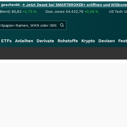
ie geschenkt.
→ Jetzt Depot bei SMARTBROKER+ eröffnen und Willkom
(Brent)
80,83
+1,75
%
Dow Jones
54.432,76
+0,06
%
US Tech 1
ETFs
Anleihen
Derivate
Rohstoffe
Krypto
Devisen
Fest