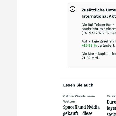
Zusätzliche Unt
International Akt
Die Raiffeisen Bank 
Nachricht mit eine
(14. Mai 2026, 07:54
Auf 7 Tage gesehen h
+16,93
%
verändert.
Die Marktkapitalisie
21,32 Mrd..
Lesen Sie auch
Cathie Woods neue
Telek
Euro
Wetten
SpaceX und Nvidia
lege
gekauft – diese
stei