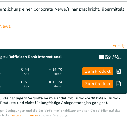
ntlichung einer Corporate News/Finanznachricht, übermittelt
 News
Anzeige
g zu Raiffeisen Bank International!
0,44
× 14,70
Zum Produkt
s
Ask
Hebel
0,51
× 13,24
Zum Produkt
s
Ask
Hebel
0 Kleinanlegern Verluste beim Handel mit Turbo-Zertifikaten. Turbo-
e Produkte und nicht für langfristige Anlagestrategien geeignet.
en Bedingungen und die Basisinformationsblätter erhalten Sie bei Klick auf das
uch die
weiteren Hinweise
zu dieser Werbung.