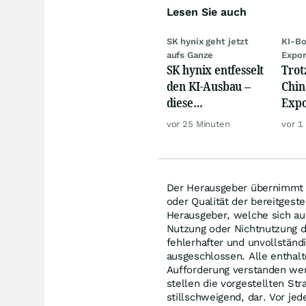
Lesen Sie auch
SK hynix geht jetzt
KI-Bo
aufs Ganze
Expor
SK hynix entfesselt
Trot
den KI-Ausbau –
Chin
diese
Expo
Milliardenwette ist
weit
vor 25 Minuten
vor 1
gigantisch
Der Herausgeber übernimmt ke
oder Qualität der bereitgest
Herausgeber, welche sich auf
Nutzung oder Nichtnutzung d
fehlerhafter und unvollständ
ausgeschlossen. Alle enthal
Aufforderung verstanden wer
stellen die vorgestellten Str
stillschweigend, dar. Vor je