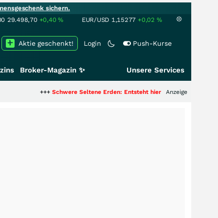
mensgeschenk sichern.
00
29.498,70
+0,40
%
EUR/USD
1,15277
+0,02
%
Aktie geschenkt!
Login
Push-Kurse
zins
Broker-Magazin ✨
Unsere Services
+++
Schwere Seltene Erden: Entsteht hier die nächste Milliardenstory?
Anzeige
++