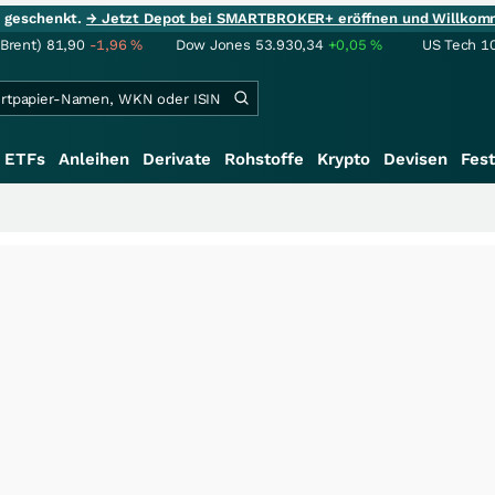
ie geschenkt.
→ Jetzt Depot bei SMARTBROKER+ eröffnen und Willkom
(Brent)
81,90
-1,96
%
Dow Jones
53.930,34
+0,05
%
US Tech 1
ETFs
Anleihen
Derivate
Rohstoffe
Krypto
Devisen
Fest