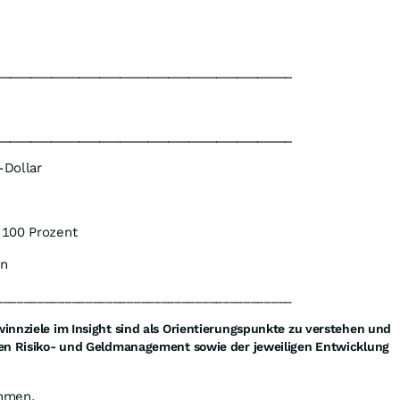
___________________________________________
___________________________________________
-Dollar
 100 Prozent
en
___________________________________________
nnziele im Insight sind als Orientierungspunkte zu verstehen und
n Risiko- und Geldmanagement sowie der jeweiligen Entwicklung
ehmen.