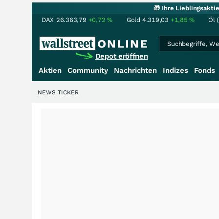
🎁 Ihre Lieblingsakt
DAX
26.363,79
+0,72
%
Gold
4.319,03
+1,85
%
Öl 
Depot eröffnen
Aktien
Community
Nachrichten
Indizes
Fonds
NEWS TICKER