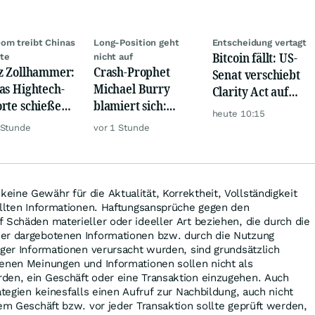
om treibt Chinas
Long-Position geht
Entscheidung vertagt
Bitcoin fällt: US-
te
nicht auf
z Zollhammer:
Crash-Prophet
Senat verschiebt
as Hightech-
Michael Burry
Clarity Act auf
rte schießen
blamiert sich:
September
heute 10:15
er nach oben
Diese Wette taugt
 Stunde
vor 1 Stunde
wirklich gar nichts
ine Gewähr für die Aktualität, Korrektheit, Vollständigkeit
ellten Informationen. Haftungsansprüche gegen den
 Schäden materieller oder ideeller Art beziehen, die durch die
er dargebotenen Informationen bzw. durch die Nutzung
iger Informationen verursacht wurden, sind grundsätzlich
tenen Meinungen und Informationen sollen nicht als
den, ein Geschäft oder eine Transaktion einzugehen. Auch
ategien keinesfalls einen Aufruf zur Nachbildung, auch nicht
dem Geschäft bzw. vor jeder Transaktion sollte geprüft werden,