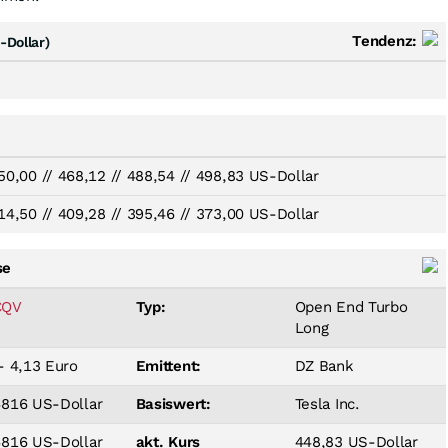
Tendenz:
-Dollar)
50,00
//
468,12
//
488,54
//
498,83 US-Dollar
14,50
//
409,28
//
395,46
//
373,00 US-Dollar
se
CQV
Typ:
Open End Turbo
Long
- 4,13 Euro
Emittent:
DZ Bank
4816 US-Dollar
Basiswert:
Tesla Inc.
4816 US-Dollar
akt. Kurs
448,83 US-Dollar