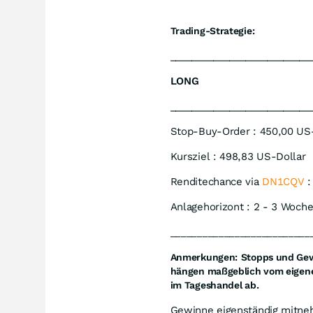
Trading-Strategie:
__________________________
LONG
__________________________
Stop-Buy-Order : 450,00 US
Kursziel : 498,83 US-Dollar
Renditechance via
DN1CQV
:
Anlagehorizont : 2 - 3 Woch
__________________________
Anmerkungen:
Stopps und Gewi
hängen maßgeblich vom eigene
im Tageshandel ab.
Gewinne eigenständig mitn