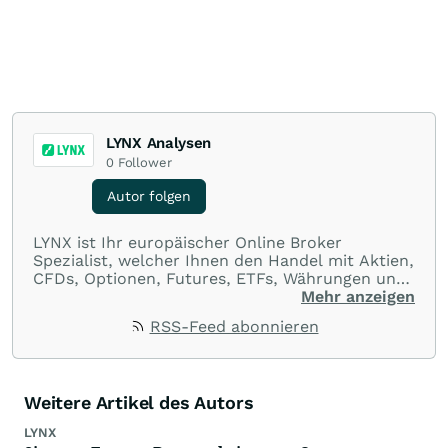
LYNX Analysen
0
Follower
Autor folgen
LYNX ist Ihr europäischer Online Broker
Spezialist, welcher Ihnen den Handel mit Aktien,
CFDs, Optionen, Futures, ETFs, Währungen und
Optionsscheinen aus einer Handelsplattform
Mehr anzeigen
ermöglicht. Über LYNX handeln Sie an über 100
RSS-Feed abonnieren
Börsenplätzen in 20 Ländern und das zu
ausnahmslos günstigen Konditionen.
Weitere Artikel des Autors
LYNX