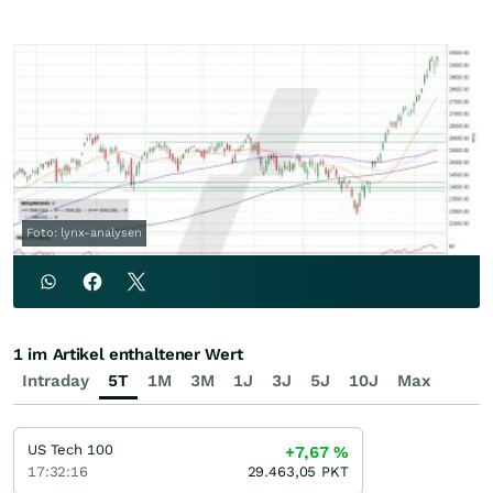
Foto: lynx-analysen
1 im Artikel enthaltener Wert
Intraday
5T
1M
3M
1J
3J
5J
10J
Max
US Tech 100
+7,67
%
17:32:16
29.463,05
PKT