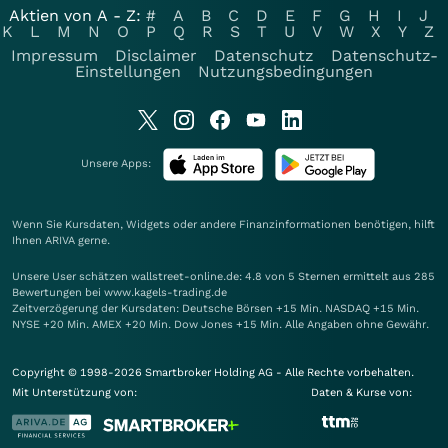
Aktien von A - Z:
#
A
B
C
D
E
F
G
H
I
J
K
L
M
N
O
P
Q
R
S
T
U
V
W
X
Y
Z
Impressum
Disclaimer
Datenschutz
Datenschutz-
Einstellungen
Nutzungsbedingungen
Unsere Apps:
Wenn Sie Kursdaten, Widgets oder andere Finanzinformationen benötigen, hilft
Ihnen
ARIVA
gerne.
Unsere User schätzen wallstreet-online.de: 4.8 von 5 Sternen ermittelt aus 285
Bewertungen bei www.kagels-trading.de
Zeitverzögerung der Kursdaten: Deutsche Börsen +15 Min. NASDAQ +15 Min.
NYSE +20 Min. AMEX +20 Min. Dow Jones +15 Min. Alle Angaben ohne Gewähr.
Copyright © 1998-2026 Smartbroker Holding AG - Alle Rechte vorbehalten.
Mit Unterstützung von:
Daten & Kurse von: