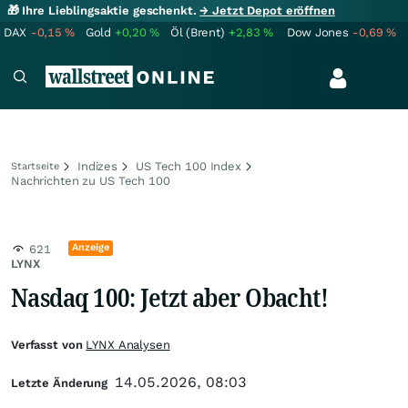
🎁 Ihre Lieblingsaktie geschenkt.
→ Jetzt Depot eröffnen
DAX
-0,15
%
Gold
+0,20
%
Öl (Brent)
+2,83
%
Dow Jones
-0,69
%
Indizes
US Tech 100 Index
Startseite
Nachrichten zu US Tech 100
Anzeige
621
LYNX
Nasdaq 100: Jetzt aber Obacht!
Verfasst von
LYNX Analysen
14.05.2026, 08:03
Letzte Änderung