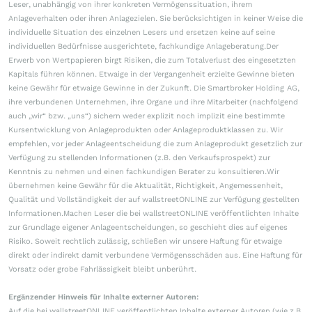
Leser, unabhängig von ihrer konkreten Vermögenssituation, ihrem
Anlageverhalten oder ihren Anlagezielen. Sie berücksichtigen in keiner Weise die
individuelle Situation des einzelnen Lesers und ersetzen keine auf seine
individuellen Bedürfnisse ausgerichtete, fachkundige Anlageberatung.Der
Erwerb von Wertpapieren birgt Risiken, die zum Totalverlust des eingesetzten
Kapitals führen können. Etwaige in der Vergangenheit erzielte Gewinne bieten
keine Gewähr für etwaige Gewinne in der Zukunft. Die Smartbroker Holding AG,
ihre verbundenen Unternehmen, ihre Organe und ihre Mitarbeiter (nachfolgend
auch „wir“ bzw. „uns“) sichern weder explizit noch implizit eine bestimmte
Kursentwicklung von Anlageprodukten oder Anlageproduktklassen zu. Wir
empfehlen, vor jeder Anlageentscheidung die zum Anlageprodukt gesetzlich zur
Verfügung zu stellenden Informationen (z.B. den Verkaufsprospekt) zur
Kenntnis zu nehmen und einen fachkundigen Berater zu konsultieren.Wir
übernehmen keine Gewähr für die Aktualität, Richtigkeit, Angemessenheit,
Qualität und Vollständigkeit der auf wallstreetONLINE zur Verfügung gestellten
Informationen.Machen Leser die bei wallstreetONLINE veröffentlichten Inhalte
zur Grundlage eigener Anlageentscheidungen, so geschieht dies auf eigenes
Risiko. Soweit rechtlich zulässig, schließen wir unsere Haftung für etwaige
direkt oder indirekt damit verbundene Vermögensschäden aus. Eine Haftung für
Vorsatz oder grobe Fahrlässigkeit bleibt unberührt.
Ergänzender Hinweis für Inhalte externer Autoren:
Auf die bei wallstreetONLINE veröffentlichten Inhalte externer Autoren (wie z.B.