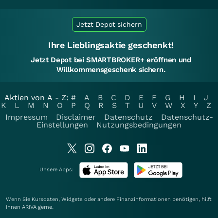
Jetzt Depot sichern
Ihre Lieblingsaktie geschenkt!
Jetzt Depot bei SMARTBROKER+ eröffnen und
Willkommensgeschenk sichern.
Aktien von A - Z:
#
A
B
C
D
E
F
G
H
I
J
K
L
M
N
O
P
Q
R
S
T
U
V
W
X
Y
Z
Impressum
Disclaimer
Datenschutz
Datenschutz-
Einstellungen
Nutzungsbedingungen
Unsere Apps:
Wenn Sie Kursdaten, Widgets oder andere Finanzinformationen benötigen, hilft
Ihnen
ARIVA
gerne.