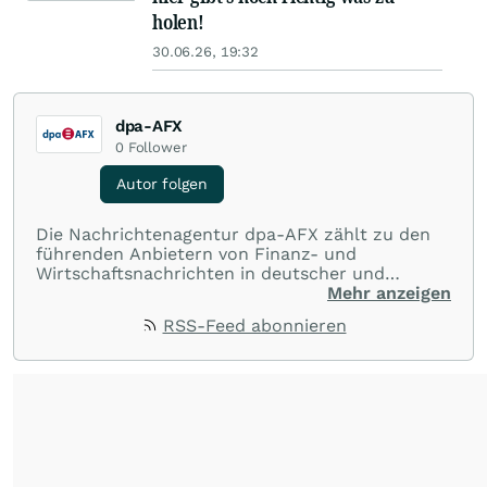
holen!
30.06.26, 19:32
dpa-AFX
0
Follower
Autor folgen
Die Nachrichtenagentur dpa-AFX zählt zu den
führenden Anbietern von Finanz- und
Wirtschaftsnachrichten in deutscher und
englischer Sprache. Gestützt auf ein
Mehr anzeigen
internationales Agentur-Netzwerk berichtet
RSS-Feed abonnieren
dpa-AFX unabhängig, zuverlässig und schnell
von allen wichtigen Finanzstandorten der Welt.
Die Nutzung der Inhalte in Form eines RSS-
Feeds ist ausschließlich für private und nicht
kommerzielle Internetangebote zulässig. Eine
dauerhafte Archivierung der dpa-AFX-
Nachrichten auf diesen Seiten ist nicht zulässig.