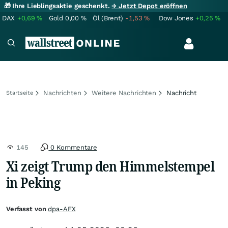
🎁 Ihre Lieblingsaktie geschenkt.
→ Jetzt Depot eröffnen
DAX
+0,69
%
Gold
0,00
%
Öl (Brent)
-1,53
%
Dow Jones
+0,25
%
Nachrichten
Weitere Nachrichten
Nachricht
Startseite
145
0 Kommentare
Xi zeigt Trump den Himmelstempel
in Peking
Verfasst von
dpa-AFX