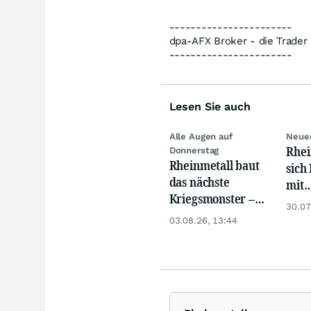
-----------------------
dpa-AFX Broker - die Trade
-----------------------
Lesen Sie auch
Alle Augen auf
Neuer
Rhei
Donnerstag
Rheinmetall baut
sich
das nächste
mit
Kriegsmonster –
Mill
30.07
Aktie steigt vor
03.08.26, 13:44
den Zahlen