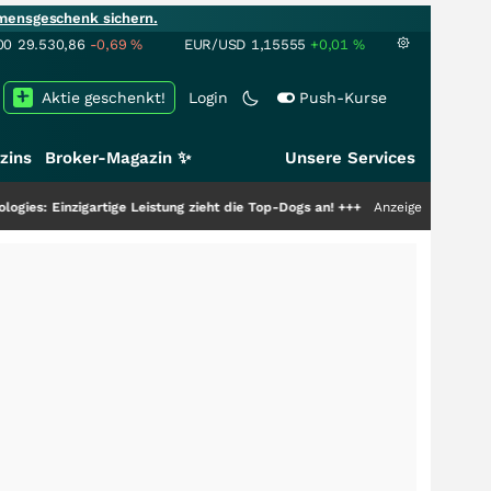
mensgeschenk sichern.
00
29.530,86
-0,69
%
EUR/USD
1,15555
+0,01
%
Aktie geschenkt!
Login
Push-Kurse
zins
Broker-Magazin ✨
Unsere Services
tige Leistung zieht die Top-Dogs an!
+++
Anzeige