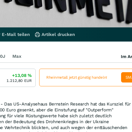
 E-Mail teilen
Artikel drucken
0J
Max
Im Ar
+13,08
%
SM
Rheinmetall jetzt günstig handeln!
1.212,80
EUR
 Das US-Analysehaus Bernstein Research hat das Kursziel für
00 Euro gesenkt, aber die Einstufung auf "Outperform"
g für viele Rüstungswerte habe sich zuletzt deutlich
gen der Bedeutung des Drohnenkrieges in der Ukraine
he Wehrtechnik blickten, und auch wegen der enttäuschenden