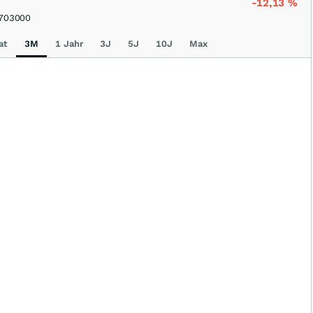
-12,13
%
703000
at
3M
1 Jahr
3J
5J
10J
Max