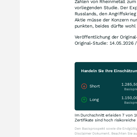
Zahlen von Rheinmetall zum e
vorliegenden Studie. Der Exp
Russlands, den Angriffskrieg
Aktie müsse der Konzern nu
punkten, beides dürfte wohl 
Veröffentlichung der Origina
Original-Studie: 14.05.2026 
Handeln Sie Ihre Einschätzu
1.285,5
Short
Basispr
1.150,0
Long
Basispr
Im Durchschnitt erleiden 7 von 1
Zertifikate sind hoch risikoreich
Den Basisprospekt sowie die Endgültig
Disclaimer Dokument. Beachten Sie a