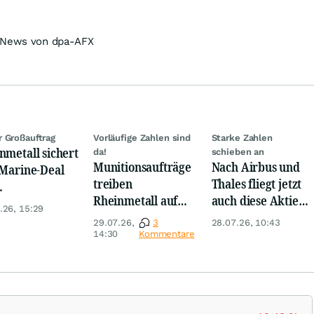
r News von dpa-AFX
 Großauftrag
Vorläufige Zahlen sind
Starke Zahlen
nmetall sichert
da!
schieben an
Munitionsaufträge
Nach Airbus und
 Marine-Deal
treiben
Thales fliegt jetzt
Rheinmetall auf
auch diese Aktie
iardenpotenzial
.26, 15:29
Rekordkurs
Rheinmetall
29.07.26,
3
28.07.26, 10:43
davon!
14:30
Kommentare