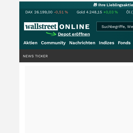
🎁 Ihre Lieblingsakt
DAX
26.199,00
-0,51
%
Gold
4.248,15
+0,03
%
Öl 
Depot eröffnen
Aktien
Community
Nachrichten
Indizes
Fonds
NEWS TICKER