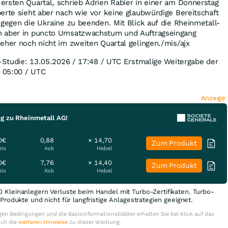
rsten Quartal, schrieb Adrien Rabier in einer am Donnerstag
erte sieht aber nach wie vor keine glaubwürdige Bereitschaft
 gegen die Ukraine zu beenden. Mit Blick auf die Rheinmetall-
n aber in puncto Umsatzwachstum und Auftragseingang
eher noch nicht im zweiten Quartal gelingen./mis/ajx
l-Studie: 13.05.2026 / 17:48 / UTC Erstmalige Weitergabe der
/ 05:00 / UTC
Anzeige
ng zu Rheinmetall AG!
0€
0,88
× 14,70
Zum Produkt
eis
Ask
Hebel
0€
7,76
× 14,40
Zum Produkt
eis
Ask
Hebel
0 Kleinanlegern Verluste beim Handel mit Turbo-Zertifikaten. Turbo-
e Produkte und nicht für langfristige Anlagestrategien geeignet.
en Bedingungen und die Basisinformationsblätter erhalten Sie bei Klick auf das
uch die
weiteren Hinweise
zu dieser Werbung.