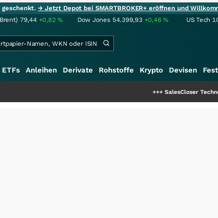
ie geschenkt.
→ Jetzt Depot bei SMARTBROKER+ eröffnen und Willkom
(Brent)
79,44
+0,82
%
Dow Jones
54.399,93
+0,46
%
US Tech 1
ETFs
Anleihen
Derivate
Rohstoffe
Krypto
Devisen
Fest
+++
SalesCloser Technologies: Einzigar