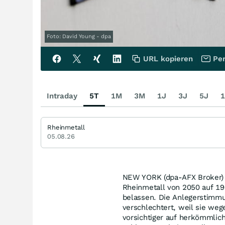
Foto: David Young - dpa
URL kopieren
Per
Intraday
5T
1M
3M
1J
3J
5J
1
Rheinmetall
05.08.26
NEW YORK (dpa-AFX Broker) -
Rheinmetall von 2050 auf 19
belassen. Die Anlegerstimmun
verschlechtert, weil sie we
vorsichtiger auf herkömmlic