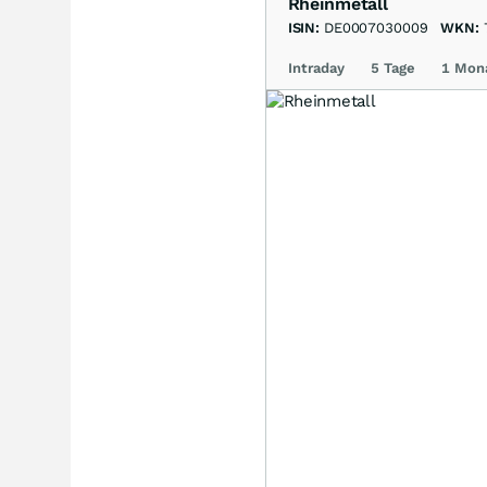
Rheinmetall
ISIN:
DE0007030009
WKN:
Intraday
5 Tage
1 Mon