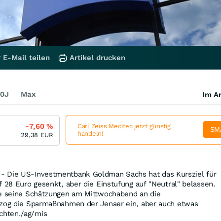
 E-Mail teilen
Artikel drucken
0J
Max
Im Ar
-7,60
%
Carl Zeiss Meditec jetzt günstig
SM
handeln!
29,38
EUR
- Die US-Investmentbank Goldman Sachs hat das Kursziel für
f 28 Euro gesenkt, aber die Einstufung auf "Neutral" belassen.
te seine Schätzungen am Mittwochabend an die
ezog die Sparmaßnahmen der Jenaer ein, aber auch etwas
chten./ag/mis