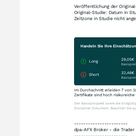
Veröffentlichung der Origina
Original-Studie: Datum in St
Zeitzone in Studie nicht ang
Handeln Sie Ihre Einschätzun
29,05€
Long
Basisprei
32,46€
Short
Basisprei
Im Durchschnitt erleiden 7 von 1
Zertifikate sind hoch risikoreich
Den Basisprospekt sowie die Endgültig
Disclaimer Dokument. Beachten Sie a
-----------------------
dpa-AFX Broker - die Trade
-----------------------