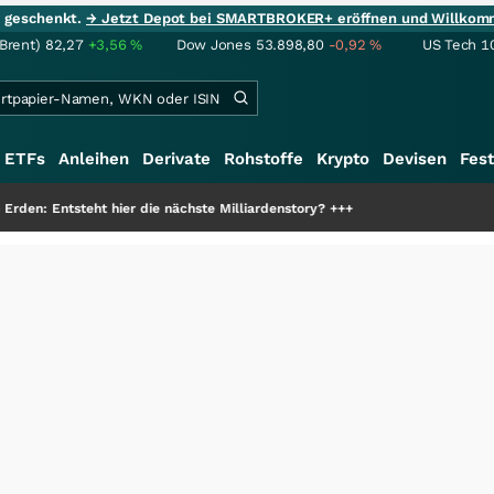
ie geschenkt.
→ Jetzt Depot bei SMARTBROKER+ eröffnen und Willkom
(Brent)
82,27
+3,56
%
Dow Jones
53.898,80
-0,92
%
US Tech 1
ETFs
Anleihen
Derivate
Rohstoffe
Krypto
Devisen
Fest
ier die nächste Milliardenstory?
+++