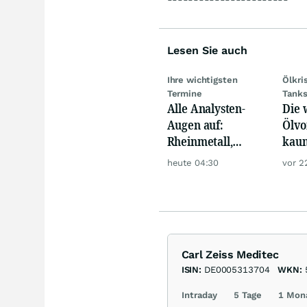
Lesen Sie auch
Ihre wichtigsten
Ölkri
Termine
Tank
Alle Analysten-
Die 
Augen auf:
Ölvo
Rheinmetall,
kaum
Deutsche Telekom,
trot
heute 04:30
vor 2
Siemens, Airbnb &
Lyft
Carl Zeiss Meditec
ISIN:
DE0005313704
WKN:
Intraday
5 Tage
1 Mon