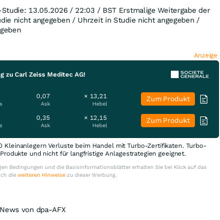
l-Studie: 13.05.2026 / 22:03 / BST Erstmalige Weitergabe der
udie nicht angegeben / Uhrzeit in Studie nicht angegeben /
egeben
Anzeige
g zu Carl Zeiss Meditec AG!
0,07
× 13,21
Zum Produkt
s
Ask
Hebel
0,35
× 12,15
Zum Produkt
s
Ask
Hebel
0 Kleinanlegern Verluste beim Handel mit Turbo-Zertifikaten. Turbo-
e Produkte und nicht für langfristige Anlagestrategien geeignet.
en Bedingungen und die Basisinformationsblätter erhalten Sie bei Klick auf das
uch die
weiteren Hinweise
zu dieser Werbung.
r News von dpa-AFX