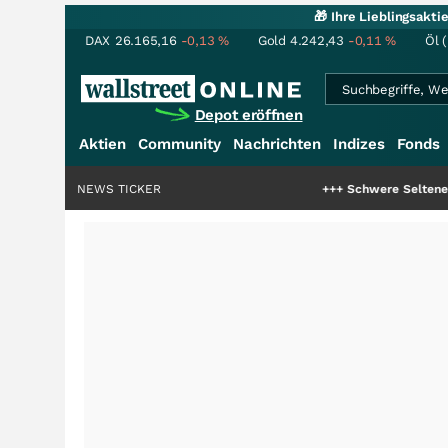
🎁 Ihre Lieblingsakt
DAX
26.165,16
-0,13
%
Gold
4.242,43
-0,11
%
Öl 
Depot eröffnen
Aktien
Community
Nachrichten
Indizes
Fonds
NEWS TICKER
+++
Schwere Seltene Erden: Entsteht h