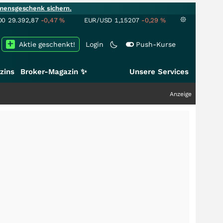
mensgeschenk sichern.
00
29.392,87
-0,47
%
EUR/USD
1,15207
-0,29
%
Aktie geschenkt!
Login
Push-Kurse
zins
Broker-Magazin ✨
Unsere Services
Anzeige