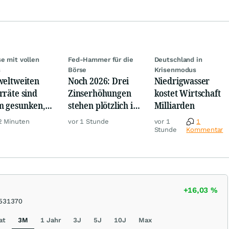
se mit vollen
Fed-Hammer für die
Deutschland in
s
Börse
Krisenmodus
weltweiten
Noch 2026: Drei
Niedrigwasser
rräte sind
Zinserhöhungen
kostet Wirtschaft
 gesunken,
stehen plötzlich im
Milliarden
z Krise
Raum
2 Minuten
vor 1 Stunde
vor 1
1
Stunde
Kommentar
+16,03
%
531370
at
3M
1 Jahr
3J
5J
10J
Max