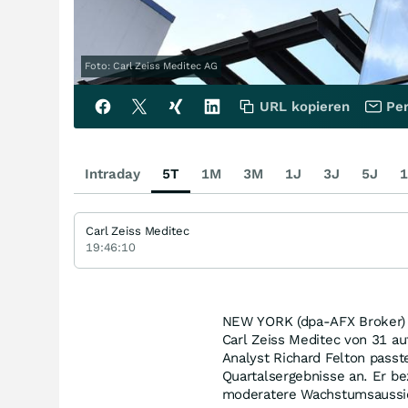
Foto: Carl Zeiss Meditec AG
URL kopieren
Per
Intraday
5T
1M
3M
1J
3J
5J
1
Carl Zeiss Meditec
19:46:10
NEW YORK (dpa-AFX Broker) 
Carl Zeiss Meditec von 31 au
Analyst Richard Felton pass
Quartalsergebnisse an. Er b
moderatere Wachstumsaussi