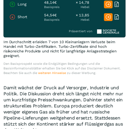
48,14€
× 14,78
Long
Basispreis
Hebel
54,54€
× 13,85
Short
Basispreis
Hebel
Präsentiert von
Im Durchschnitt erleiden 7 von 10 Kleinanlegern Verluste beim
Handel mit Turbo-Zertifikaten. Turbo-Zertifikate sind hoch
risikoreiche Produkte und nicht für langfristige Anlagestrategien
geeignet.
Den Basisprospekt sowie die Endgültigen Bedingungen und die
Basisinformationsblätter erhalten Sie bei Klick auf das Disclaimer Dokument.
Beachten Sie auch die
weiteren Hinweise
zu dieser Werbung.
Damit wächst der Druck auf Versorger, Industrie und
Politik. Die Diskussion dreht sich längst nicht mehr nur
um kurzfristige Preisschwankungen. Dahinter steht ein
strukturelles Problem. Europa produziert deutlich
weniger eigenes Gas als früher und hat russische
Pipeline-Lieferungen weitgehend ersetzt. Stattdessen
stützt sich der Kontinent stärker auf Flüssigerdgas aus