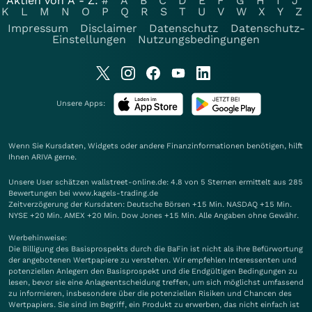
Aktien von A - Z:
#
A
B
C
D
E
F
G
H
I
J
K
L
M
N
O
P
Q
R
S
T
U
V
W
X
Y
Z
Impressum
Disclaimer
Datenschutz
Datenschutz-
Einstellungen
Nutzungsbedingungen
Unsere Apps:
Wenn Sie Kursdaten, Widgets oder andere Finanzinformationen benötigen, hilft
Ihnen
ARIVA
gerne.
Unsere User schätzen wallstreet-online.de: 4.8 von 5 Sternen ermittelt aus 285
Bewertungen bei www.kagels-trading.de
Zeitverzögerung der Kursdaten: Deutsche Börsen +15 Min. NASDAQ +15 Min.
NYSE +20 Min. AMEX +20 Min. Dow Jones +15 Min. Alle Angaben ohne Gewähr.
Werbehinweise:
Die Billigung des Basisprospekts durch die BaFin ist nicht als ihre Befürwortung
der angebotenen Wertpapiere zu verstehen. Wir empfehlen Interessenten und
potenziellen Anlegern den Basisprospekt und die Endgültigen Bedingungen zu
lesen, bevor sie eine Anlageentscheidung treffen, um sich möglichst umfassend
zu informieren, insbesondere über die potenziellen Risiken und Chancen des
Wertpapiers. Sie sind im Begriff, ein Produkt zu erwerben, das nicht einfach ist