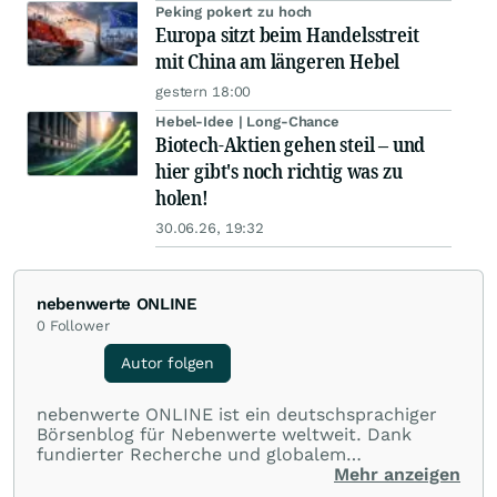
Peking pokert zu hoch
Europa sitzt beim Handelsstreit
mit China am längeren Hebel
gestern 18:00
Hebel-Idee | Long-Chance
Biotech-Aktien gehen steil – und
hier gibt's noch richtig was zu
holen!
30.06.26, 19:32
nebenwerte ONLINE
0
Follower
Autor folgen
nebenwerte ONLINE ist ein deutschsprachiger
Börsenblog für Nebenwerte weltweit. Dank
fundierter Recherche und globalem
Expertennetzwerk berichtet nebenwerte
Mehr anzeigen
ONLINE regelmäßig exklusiv über spannende