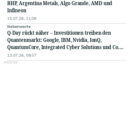
BHP, Argentina Metals, Algo Grande, AMD und
Infineon
15.07.26, 11:09
Nebenwerte
Q-Day rückt näher – Investitionen treiben den
Quantenmarkt: Google, IBM, Nvidia, IonQ,
QuantumCore, Integrated Cyber Solutions und Co.
am Drücker
13.07.26, 09:07