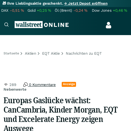
🎁 Ihre Lieblingsaktie geschenkt.
→ Jetzt Depot eröffnen
DAX
-0,51
%
Gold
+0,25
%
Öl (Brent)
-0,24
%
Dow Jones
+0,46
%
Aktien
EQT Aktie
Nachrichten zu EQT
Startseite
Anzeige
289
0 Kommentare
Nebenwerte
Europas Gaslücke wächst:
CanCambria, Kinder Morgan, EQT
und Excelerate Energy zeigen
Auswege