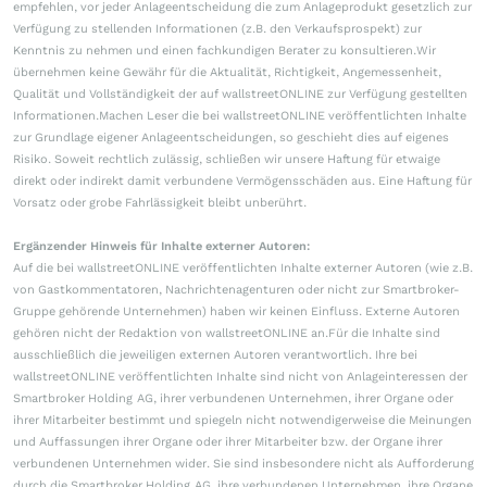
empfehlen, vor jeder Anlageentscheidung die zum Anlageprodukt gesetzlich zur
Verfügung zu stellenden Informationen (z.B. den Verkaufsprospekt) zur
Kenntnis zu nehmen und einen fachkundigen Berater zu konsultieren.Wir
übernehmen keine Gewähr für die Aktualität, Richtigkeit, Angemessenheit,
Qualität und Vollständigkeit der auf wallstreetONLINE zur Verfügung gestellten
Informationen.Machen Leser die bei wallstreetONLINE veröffentlichten Inhalte
zur Grundlage eigener Anlageentscheidungen, so geschieht dies auf eigenes
Risiko. Soweit rechtlich zulässig, schließen wir unsere Haftung für etwaige
direkt oder indirekt damit verbundene Vermögensschäden aus. Eine Haftung für
Vorsatz oder grobe Fahrlässigkeit bleibt unberührt.
Ergänzender Hinweis für Inhalte externer Autoren:
Auf die bei wallstreetONLINE veröffentlichten Inhalte externer Autoren (wie z.B.
von Gastkommentatoren, Nachrichtenagenturen oder nicht zur Smartbroker-
Gruppe gehörende Unternehmen) haben wir keinen Einfluss. Externe Autoren
gehören nicht der Redaktion von wallstreetONLINE an.Für die Inhalte sind
ausschließlich die jeweiligen externen Autoren verantwortlich. Ihre bei
wallstreetONLINE veröffentlichten Inhalte sind nicht von Anlageinteressen der
Smartbroker Holding AG, ihrer verbundenen Unternehmen, ihrer Organe oder
ihrer Mitarbeiter bestimmt und spiegeln nicht notwendigerweise die Meinungen
und Auffassungen ihrer Organe oder ihrer Mitarbeiter bzw. der Organe ihrer
verbundenen Unternehmen wider. Sie sind insbesondere nicht als Aufforderung
durch die Smartbroker Holding AG, ihre verbundenen Unternehmen, ihre Organe