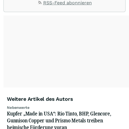
RSS-Feed abonnieren
Wachstum-Stories aus dem Bereich der Small-
und Midcap Aktien und bietet
börseninteressierten Lesern somit mit eine
effiziente Informationsplattform für
Investment- und Tradingchancen.
Weitere Artikel des Autors
Nebenwerte
Kupfer „Made in USA“: Rio Tinto, BHP, Glencore,
Gunnison Copper und Prismo Metals treiben
heimische Förderung voran