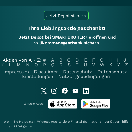
Jetzt Depot sichern
Ihre Lieblingsaktie geschenkt!
Jetzt Depot bei SMARTBROKER+ eröffnen und
Willkommensgeschenk sichern.
Aktien von A - Z:
#
A
B
C
D
E
F
G
H
I
J
K
L
M
N
O
P
Q
R
S
T
U
V
W
X
Y
Z
Impressum
Disclaimer
Datenschutz
Datenschutz-
Einstellungen
Nutzungsbedingungen
Unsere Apps:
Wenn Sie Kursdaten, Widgets oder andere Finanzinformationen benötigen, hilft
Ihnen
ARIVA
gerne.