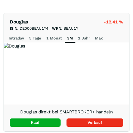
Douglas
-12,41
%
ISIN:
DE000BEAU1Y4
WKN:
BEAU1Y
Intraday
5 Tage
1 Monat
3M
1 Jahr
Max
Douglas direkt bei SMARTBROKER+ handeln
Kauf
Verkauf