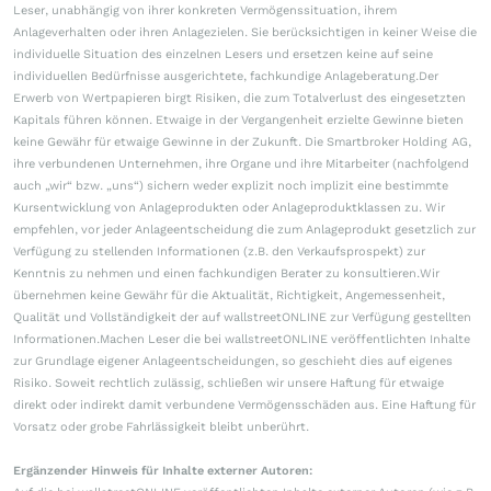
Leser, unabhängig von ihrer konkreten Vermögenssituation, ihrem
Anlageverhalten oder ihren Anlagezielen. Sie berücksichtigen in keiner Weise die
individuelle Situation des einzelnen Lesers und ersetzen keine auf seine
individuellen Bedürfnisse ausgerichtete, fachkundige Anlageberatung.Der
Erwerb von Wertpapieren birgt Risiken, die zum Totalverlust des eingesetzten
Kapitals führen können. Etwaige in der Vergangenheit erzielte Gewinne bieten
keine Gewähr für etwaige Gewinne in der Zukunft. Die Smartbroker Holding AG,
ihre verbundenen Unternehmen, ihre Organe und ihre Mitarbeiter (nachfolgend
auch „wir“ bzw. „uns“) sichern weder explizit noch implizit eine bestimmte
Kursentwicklung von Anlageprodukten oder Anlageproduktklassen zu. Wir
empfehlen, vor jeder Anlageentscheidung die zum Anlageprodukt gesetzlich zur
Verfügung zu stellenden Informationen (z.B. den Verkaufsprospekt) zur
Kenntnis zu nehmen und einen fachkundigen Berater zu konsultieren.Wir
übernehmen keine Gewähr für die Aktualität, Richtigkeit, Angemessenheit,
Qualität und Vollständigkeit der auf wallstreetONLINE zur Verfügung gestellten
Informationen.Machen Leser die bei wallstreetONLINE veröffentlichten Inhalte
zur Grundlage eigener Anlageentscheidungen, so geschieht dies auf eigenes
Risiko. Soweit rechtlich zulässig, schließen wir unsere Haftung für etwaige
direkt oder indirekt damit verbundene Vermögensschäden aus. Eine Haftung für
Vorsatz oder grobe Fahrlässigkeit bleibt unberührt.
Ergänzender Hinweis für Inhalte externer Autoren: