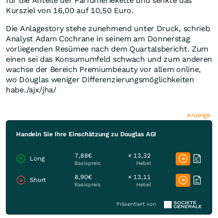
für die Anteile der Parfümeriekette und senkte das
Kursziel von 16,00 auf 10,50 Euro.
Die Anlagestory stehe zunehmend unter Druck, schrieb
Analyst Adam Cochrane in seinem am Donnerstag
vorliegenden Resümee nach dem Quartalsbericht. Zum
einen sei das Konsumumfeld schwach und zum anderen
wachse der Bereich Premiumbeauty vor allem online,
wo Douglas weniger Differenzierungsmöglichkeiten
habe./ajx/jha/
Anzeige
Handeln Sie Ihre Einschätzung zu Douglas AG!
7,88€
× 13,32
Long
Basispreis
Hebel
8,90€
× 13,11
Short
Basispreis
Hebel
Präsentiert von