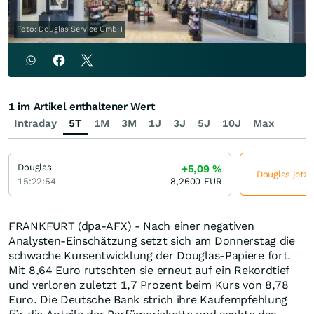
Foto: Douglas Service GmbH
1 im Artikel enthaltener Wert
Intraday
5T
1M
3M
1J
3J
5J
10J
Max
Douglas
+5,09
%
Douglas jetzt
15:22:54
8,2600
EUR
FRANKFURT (dpa-AFX) - Nach einer negativen
Analysten-Einschätzung setzt sich am Donnerstag die
schwache Kursentwicklung der Douglas-Papiere fort.
Mit 8,64 Euro rutschten sie erneut auf ein Rekordtief
und verloren zuletzt 1,7 Prozent beim Kurs von 8,78
Euro. Die Deutsche Bank strich ihre Kaufempfehlung