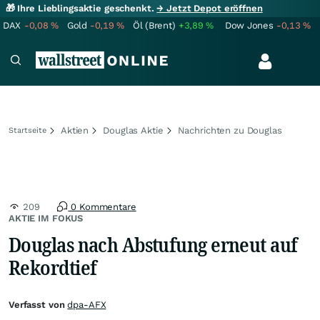
🎁 Ihre Lieblingsaktie geschenkt.
→ Jetzt Depot eröffnen
DAX
-0,08
%
Gold
-0,19
%
Öl (Brent)
+3,89
%
Dow Jones
-0,13
%
Aktien
Douglas Aktie
Nachrichten zu Douglas
Startseite
209
0 Kommentare
AKTIE IM FOKUS
Douglas nach Abstufung erneut auf
Rekordtief
Verfasst von
dpa-AFX