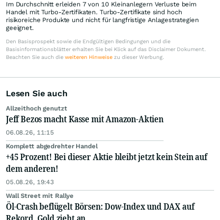
Im Durchschnitt erleiden 7 von 10 Kleinanlegern Verluste beim
Handel mit Turbo-Zertifikaten. Turbo-Zertifikate sind hoch
risikoreiche Produkte und nicht für langfristige Anlagestrategien
geeignet.
Den Basisprospekt sowie die Endgültigen Bedingungen und die
Basisinformationsblätter erhalten Sie bei Klick auf das Disclaimer Dokument.
Beachten Sie auch die
weiteren Hinweise
zu dieser Werbung.
Lesen Sie auch
Allzeithoch genutzt
Jeff Bezos macht Kasse mit Amazon-Aktien
06.08.26, 11:15
Komplett abgedrehter Handel
+45 Prozent! Bei dieser Aktie bleibt jetzt kein Stein auf
dem anderen!
05.08.26, 19:43
Wall Street mit Rallye
Öl-Crash beflügelt Börsen: Dow-Index und DAX auf
Rekord, Gold zieht an