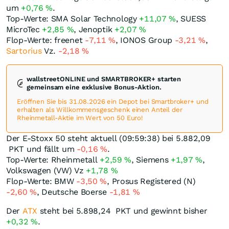
um
+0,76
%
.
Top-Werte: SMA Solar Technology
+11,07
%
, SUESS
MicroTec
+2,85
%
, Jenoptik
+2,07
%
Flop-Werte: freenet
-7,11
%
, IONOS Group
-3,21
%
,
Sartorius
Vz.
-2,18
%
wallstreetONLINE und SMARTBROKER+ starten
gemeinsam eine exklusive Bonus-Aktion.
Eröffnen Sie bis 31.08.2026 ein Depot bei Smartbroker+ und
erhalten als Willkommensgeschenk einen Anteil der
Rheinmetall-Aktie im Wert von 50 Euro!
Der E-Stoxx 50 steht aktuell (09:59:38) bei 5.882,09
PKT
und fällt um
-0,16
%
.
Top-Werte: Rheinmetall
+2,59
%
, Siemens
+1,97
%
,
Volkswagen (VW) Vz
+1,78
%
Flop-Werte: BMW
-3,50
%
, Prosus Registered (N)
-2,60
%
, Deutsche Boerse
-1,81
%
Der
ATX
steht bei 5.898,24
PKT
und gewinnt bisher
+0,32
%
.