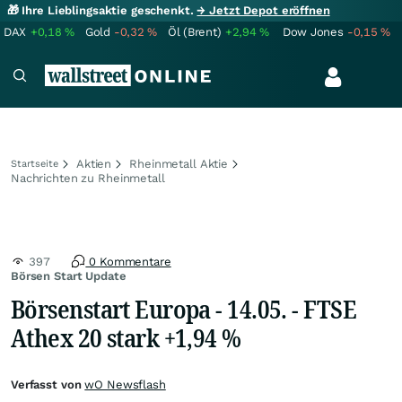
🎁 Ihre Lieblingsaktie geschenkt.
→ Jetzt Depot eröffnen
DAX
+0,18
%
Gold
-0,32
%
Öl (Brent)
+2,94
%
Dow Jones
-0,15
%
Aktien
Rheinmetall Aktie
Startseite
Nachrichten zu Rheinmetall
397
0 Kommentare
Börsen Start Update
Börsenstart Europa - 14.05. - FTSE
Athex 20 stark +1,94 %
Verfasst von
wO Newsflash