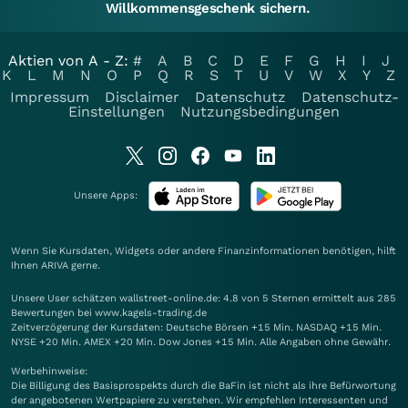
Willkommensgeschenk sichern.
Aktien von A - Z:
#
A
B
C
D
E
F
G
H
I
J
K
L
M
N
O
P
Q
R
S
T
U
V
W
X
Y
Z
Impressum
Disclaimer
Datenschutz
Datenschutz-
Einstellungen
Nutzungsbedingungen
Unsere Apps:
Wenn Sie Kursdaten, Widgets oder andere Finanzinformationen benötigen, hilft
Ihnen
ARIVA
gerne.
Unsere User schätzen wallstreet-online.de: 4.8 von 5 Sternen ermittelt aus 285
Bewertungen bei www.kagels-trading.de
Zeitverzögerung der Kursdaten: Deutsche Börsen +15 Min. NASDAQ +15 Min.
NYSE +20 Min. AMEX +20 Min. Dow Jones +15 Min. Alle Angaben ohne Gewähr.
Werbehinweise:
Die Billigung des Basisprospekts durch die BaFin ist nicht als ihre Befürwortung
der angebotenen Wertpapiere zu verstehen. Wir empfehlen Interessenten und