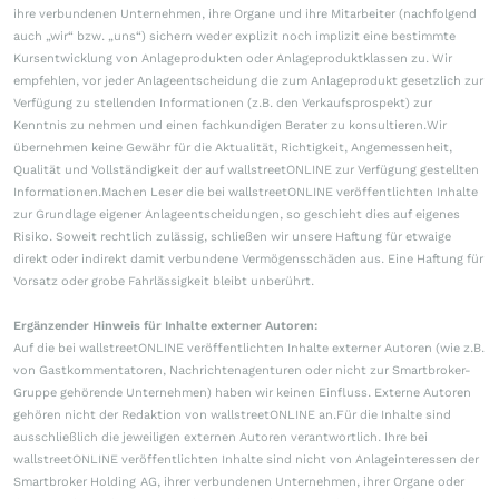
ihre verbundenen Unternehmen, ihre Organe und ihre Mitarbeiter (nachfolgend
auch „wir“ bzw. „uns“) sichern weder explizit noch implizit eine bestimmte
Kursentwicklung von Anlageprodukten oder Anlageproduktklassen zu. Wir
empfehlen, vor jeder Anlageentscheidung die zum Anlageprodukt gesetzlich zur
Verfügung zu stellenden Informationen (z.B. den Verkaufsprospekt) zur
Kenntnis zu nehmen und einen fachkundigen Berater zu konsultieren.Wir
übernehmen keine Gewähr für die Aktualität, Richtigkeit, Angemessenheit,
Qualität und Vollständigkeit der auf wallstreetONLINE zur Verfügung gestellten
Informationen.Machen Leser die bei wallstreetONLINE veröffentlichten Inhalte
zur Grundlage eigener Anlageentscheidungen, so geschieht dies auf eigenes
Risiko. Soweit rechtlich zulässig, schließen wir unsere Haftung für etwaige
direkt oder indirekt damit verbundene Vermögensschäden aus. Eine Haftung für
Vorsatz oder grobe Fahrlässigkeit bleibt unberührt.
Ergänzender Hinweis für Inhalte externer Autoren:
Auf die bei wallstreetONLINE veröffentlichten Inhalte externer Autoren (wie z.B.
von Gastkommentatoren, Nachrichtenagenturen oder nicht zur Smartbroker-
Gruppe gehörende Unternehmen) haben wir keinen Einfluss. Externe Autoren
gehören nicht der Redaktion von wallstreetONLINE an.Für die Inhalte sind
ausschließlich die jeweiligen externen Autoren verantwortlich. Ihre bei
wallstreetONLINE veröffentlichten Inhalte sind nicht von Anlageinteressen der
Smartbroker Holding AG, ihrer verbundenen Unternehmen, ihrer Organe oder