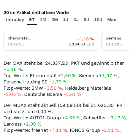
20 im Artikel enthaltene Werte
Intraday
5T
1M
3M
1J
3J
5J
10J
Max
Rheinmetall
Siemens
-1,18
%
13:17:55
1.134,20
EUR
13:18:26
Der DAX steht bei 24.337,23
PKT
und gewinnt bisher
+0,46
%
.
Top-Werte: Rheinmetall
+2,59
%
, Siemens
+1,97
%
,
Porsche Holding SE
+1,79
%
Flop-Werte: BMW
-3,50
%
, Heidelberg Materials
-2,05
%
, Deutsche Boerse
-1,81
%
Der MDAX steht aktuell (09:59:50) bei 31.620,30
PKT
und steigt um
0,00
%
.
Top-Werte: AUTO1 Group
+4,55
%
, Schaeffler
+3,13
%
,
Lanxess
+2,99
%
Flop-Werte: freenet
-7,11
%
, IONOS Group
-3,21
%
,