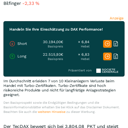
Bilfinger
-2,33
%
Anzeige
Handeln Sie Ihre Einschätzung zu DAX Performance!
30.194,00€
× 6,84
Short
Basispreis
Hebel
22.515,93€
× 6,83
Long
Basispreis
Hebel
Präsentiert von
Im Durchschnitt erleiden 7 von 10 Kleinanlegern Verluste beim
Handel mit Turbo-Zertifikaten. Turbo-Zertifikate sind hoch
risikoreiche Produkte und nicht für langfristige Anlagestrategien
geeignet.
Den Basisprospekt sowie die Endgültigen Bedingungen und die
Basisinformationsblätter erhalten Sie bei Klick auf das Disclaimer Dokument.
Beachten Sie auch die
weiteren Hinweise
zu dieser Werbung.
Der TecDAX bewegt sich bei 3.804,08
PKT
und steigt