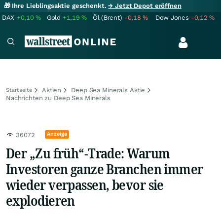
🎁 Ihre Lieblingsaktie geschenkt.
→ Jetzt Depot eröffnen
DAX
+0,10
%
Gold
+1,19
%
Öl (Brent)
-0,18
%
Dow Jones
-0,12
%
Aktien
Deep Sea Minerals Aktie
Startseite
Nachrichten zu Deep Sea Minerals
Anzeige
36072
Der „Zu früh“-Trade: Warum
Investoren ganze Branchen immer
wieder verpassen, bevor sie
explodieren