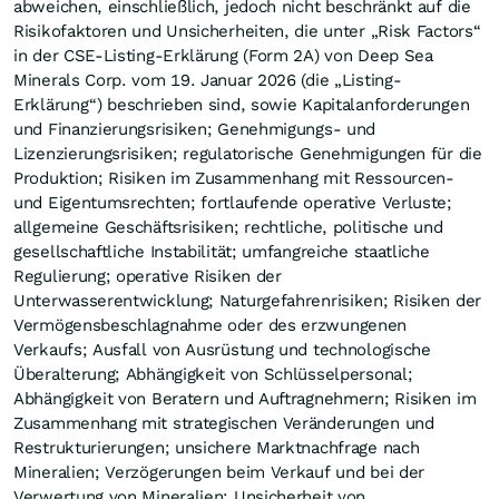
abweichen, einschließlich, jedoch nicht beschränkt auf die
Risikofaktoren und Unsicherheiten, die unter „Risk Factors“
in der CSE-Listing-Erklärung (Form 2A) von Deep Sea
Minerals Corp. vom 19. Januar 2026 (die „Listing-
Erklärung“) beschrieben sind, sowie Kapitalanforderungen
und Finanzierungsrisiken; Genehmigungs- und
Lizenzierungsrisiken; regulatorische Genehmigungen für die
Produktion; Risiken im Zusammenhang mit Ressourcen-
und Eigentumsrechten; fortlaufende operative Verluste;
allgemeine Geschäftsrisiken; rechtliche, politische und
gesellschaftliche Instabilität; umfangreiche staatliche
Regulierung; operative Risiken der
Unterwasserentwicklung; Naturgefahrenrisiken; Risiken der
Vermögensbeschlagnahme oder des erzwungenen
Verkaufs; Ausfall von Ausrüstung und technologische
Überalterung; Abhängigkeit von Schlüsselpersonal;
Abhängigkeit von Beratern und Auftragnehmern; Risiken im
Zusammenhang mit strategischen Veränderungen und
Restrukturierungen; unsichere Marktnachfrage nach
Mineralien; Verzögerungen beim Verkauf und bei der
Verwertung von Mineralien; Unsicherheit von