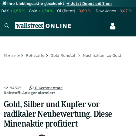
🎁 Ihre Lieblingsaktie geschenkt.
→ Jetzt Depot eröffnen
DAX
+0,55
%
Gold
+1,54
%
Öl (Brent)
-0,60
%
Dow Jones
-0,07
%
Rohstoffe
Gold Rohstoff
Nachrichten zu Gold
Startseite
84565
0 Kommentare
Rohstoff-Anleger alarmiert
Gold, Silber und Kupfer vor
radikaler Neubewertung. Diese
Minenaktie profitiert