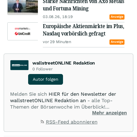
Starke Nachrichten von Axo Metals
und Fortuna Mining
03.08.26, 18:19
Anzeige
Europäische Aktienmärkte im Plus,
Nasdaq vorbörslich gefragt
vor 29 Minuten
Anzeige
wallstreetONLINE Redaktion
0
Follower
Autor folgen
Melden Sie sich
HIER für den Newsletter der
wallstreetONLINE Redaktion an
- alle Top-
Themen der Börsenwoche im Überblick!
Mehr anzeigen
Verpassen Sie kein wichtiges Anleger-Thema!
Für
Beiträge auf diesem journalistischen Channel ist
RSS-Feed abonnieren
die Chefredaktion der wallstreetONLINE
Redaktion verantwortlich.
Die Fachjournalisten