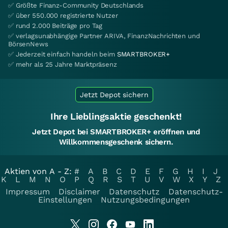
✅ Größte Finanz-Community Deutschlands
✅ über 550.000 registrierte Nutzer
✅ rund 2.000 Beiträge pro Tag
✅ verlagsunabhängige Partner ARIVA, FinanzNachrichten und
BörsenNews
✅ Jederzeit einfach handeln beim
SMARTBROKER+
✅ mehr als 25 Jahre Marktpräsenz
Jetzt Depot sichern
Ihre Lieblingsaktie geschenkt!
Jetzt Depot bei SMARTBROKER+ eröffnen und
Willkommensgeschenk sichern.
Aktien von A - Z:
#
A
B
C
D
E
F
G
H
I
J
K
L
M
N
O
P
Q
R
S
T
U
V
W
X
Y
Z
Impressum
Disclaimer
Datenschutz
Datenschutz-
Einstellungen
Nutzungsbedingungen