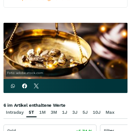
Foto: adobe.stock.com
6 im Artikel enthaltene Werte
Intraday
5T
1M
3M
1J
3J
5J
10J
Max
Gold
Silber