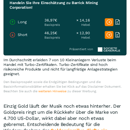
Handeln Sie Ihre Einschätzung zu Barrick Mining
Corporation!
36,97€
× 14,16
Long
Basispreis
Hebel
46,25€
× 12,90
Short
Basispreis
Hebel
Präsentiert von
Im Durchschnitt erleiden 7 von 10 Kleinanlegern Verluste beim
Handel mit Turbo-Zertifikaten. Turbo-Zertifikate sind hoch
risikoreiche Produkte und nicht für langfristige Anlagestrategien
geeignet.
Den Basisprospekt sowie die Endgültigen Bedingungen und die
Basisinformationsblätter erhalten Sie bei Klick auf das Disclaimer Dokument.
Beachten Sie auch die
weiteren Hinweise
zu dieser Werbung.
Einzig Gold läuft der Musik noch etwas hinterher. Der
Goldpreis ringt um die Rückkehr über die Marke von
4.700 US-Dollar, wirkt dabei aber noch etwas
gebremst. Entscheidende Bedeutung für die