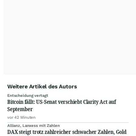
der wallstreetONLINE Redaktion berichten hier
mit ihren Kolleginnen und Kollegen aus den
Partnerredaktionen exklusiv, fundiert,
ausgewogen sowie unabhängig für den Anleger.
Die Zentralredaktion recherchiert intensiv, um
Anlegern der Kategorie Selbstentscheider
relevante Informationen für ihre
Anlageentscheidungen liefern zu können.
NEU:
Podcast "Börse, Baby!"
Weitere Artikel des Autors
Entscheidung vertagt
Bitcoin fällt: US-Senat verschiebt Clarity Act auf
September
vor 42 Minuten
Allianz, Lanxess mit Zahlen
DAX steigt trotz zahlreicher schwacher Zahlen, Gold