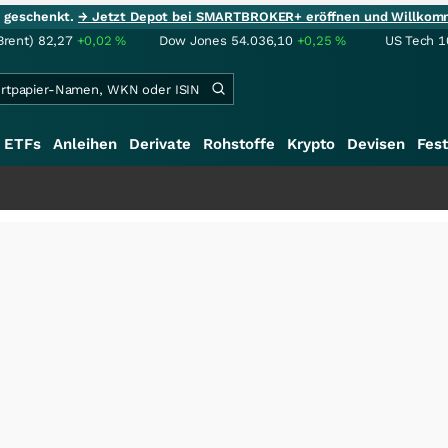
ie geschenkt.
→ Jetzt Depot bei SMARTBROKER+ eröffnen und Willkom
Brent)
82,27
+0,02
%
Dow Jones
54.036,10
+0,25
%
US Tech 1
ETFs
Anleihen
Derivate
Rohstoffe
Krypto
Devisen
Fest