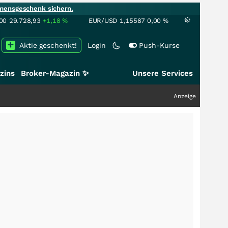
mensgeschenk sichern.
00
29.728,93
+1,18
%
EUR/USD
1,15587
0,00
%
Aktie geschenkt!
Login
Push-Kurse
zins
Broker-Magazin ✨
Unsere Services
Anzeige