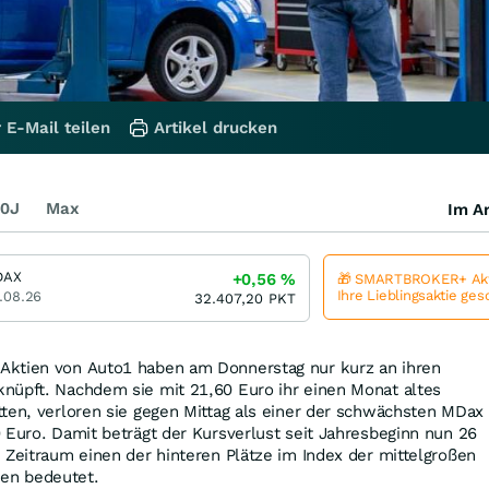
 E-Mail teilen
Artikel drucken
0J
Max
Im Ar
DAX
+0,56
%
🎁 SMARTBROKER+ Akt
Ihre Lieblingsaktie ge
.08.26
32.407,20
PKT
Aktien von Auto1 haben am Donnerstag nur kurz an ihren
nüpft. Nachdem sie mit 21,60 Euro ihr einen Monat altes
ten, verloren sie gegen Mittag als einer der schwächsten MDax
 Euro. Damit beträgt der Kursverlust seit Jahresbeginn nun 26
 Zeitraum einen der hinteren Plätze im Index der mittelgroßen
en bedeutet.