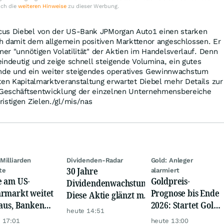
uch die
weiteren Hinweise
zu dieser Werbung.
cus Diebel von der US-Bank JPMorgan Auto1 einen starken
ich damit dem allgemein positiven Markttenor angeschlossen. Er
ner "unnötigen Volatilität" der Aktien im Handelsverlauf. Denn
indeutig und zeige schnell steigende Volumina, ein gutes
de und ein weiter steigendes operatives Gewinnwachstum
ten Kapitalmarktveranstaltung erwartet Diebel mehr Details zur
n Geschäftsentwicklung der einzelnen Unternehmensbereiche
istigen Zielen./gl/mis/nas
Milliarden
Dividenden-Radar
Gold: Anleger
30 Jahre
te
alarmiert
e am US-
Goldpreis-
Dividendenwachstum:
rmarkt weitet
Prognose bis Ende
Diese Aktie glänzt mit
 aus, Banken
2026: Startet Gold
Traum-Renditen
heute 14:51
en nervös
jetzt eine neue
 17:01
heute 13:00