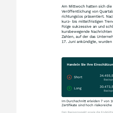
Am Mittwoch hatten sich die
Veröffentlichung von Quartal
richtungslos präsentiert. Na
kurz- bis mittelfristigen Tre
Folge sukzessive an und schl
kursbewegende Nachrichten 
Zahlen, auf der das Unterne
17. Juni ankündigte, wurden 
Handeln Sie Ihre Einschätzu
34.455,
Short
Basisp
30.473,
Long
Basisp
Im Durchschnitt erleiden 7 von 1
Zertifikate sind hoch risikoreich
Den Basisprospekt sowie die Endgültig