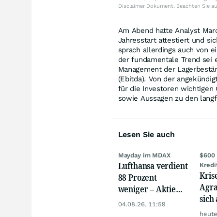
Disclaimer Dokument. Beachten Sie a
Am Abend hatte Analyst Mar
Jahresstart attestiert und s
sprach allerdings auch von ei
der fundamentale Trend sei e
Management der Lagerbestän
(Ebitda). Von der angekündig
für die Investoren wichtige
sowie Aussagen zu den langfr
Lesen Sie auch
Mayday im MDAX
$600 
Lufthansa verdient
Kredi
Kris
88 Prozent
Agra
weniger – Aktie
sich
crasht zweistellig
04.08.26, 11:59
werd
heute