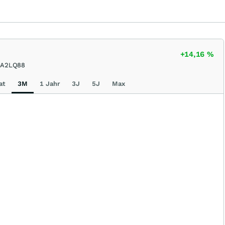
Rallye?
+14,16
%
A2LQ88
at
3M
1 Jahr
3J
5J
Max