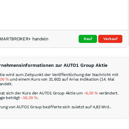
 SMARTBROKER+ handeln
Kauf
Verkauf
ernehmensinformationen zur AUTO1 Group Aktie
ie wird zum Zeitpunkt der Veröffentlichung der Nachricht mit
,06
%
und einem Kurs von 31.602 auf Ariva Indikation (14. Mai
andelt.
hat sich der Kurs der AUTO1 Group Aktie um
-6,39
%
verändert.
age beträgt
-16,39
%
.
rung von AUTO1 Group bezifferte sich zuletzt auf 4,82 Mrd..