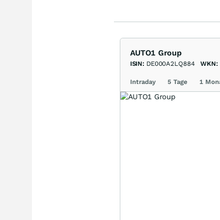
AUTO1 Group
ISIN:
DE000A2LQ884
WKN:
Intraday
5 Tage
1 Mon