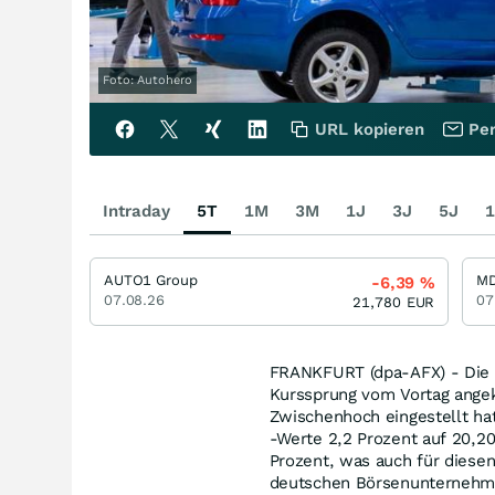
Foto: Autohero
URL kopieren
Per
Intraday
5T
1M
3M
1J
3J
5J
1
AUTO1 Group
M
-6,39
%
07.08.26
07
21,780
EUR
FRANKFURT (dpa-AFX) - Die 
Kurssprung vom Vortag angek
Zwischenhoch eingestellt hat
-Werte 2,2 Prozent auf 20,20
Prozent, was auch für diesen
deutschen Börsenunternehm