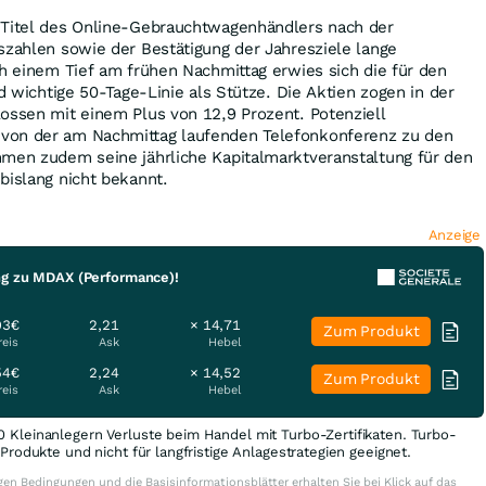
 Titel des Online-Gebrauchtwagenhändlers nach der
szahlen sowie der Bestätigung der Jahresziele lange
ch einem Tief am frühen Nachmittag erwies sich die für den
nd wichtige 50-Tage-Linie als Stütze. Die Aktien zogen in der
ossen mit einem Plus von 12,9 Prozent. Potenziell
von der am Nachmittag laufenden Telefonkonferenz zu den
hmen zudem seine jährliche Kapitalmarktveranstaltung für den
bislang nicht bekannt.
Anzeige
ng zu MDAX (Performance)!
93€
2,21
× 14,71
Zum Produkt
reis
Ask
Hebel
54€
2,24
× 14,52
Zum Produkt
reis
Ask
Hebel
0 Kleinanlegern Verluste beim Handel mit Turbo-Zertifikaten. Turbo-
e Produkte und nicht für langfristige Anlagestrategien geeignet.
en Bedingungen und die Basisinformationsblätter erhalten Sie bei Klick auf das