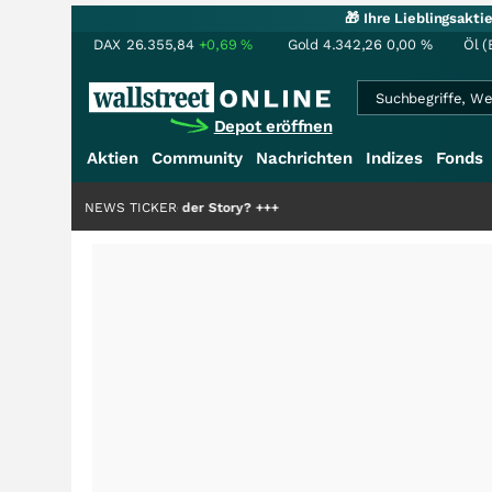
🎁 Ihre Lieblingsakt
DAX
26.355,84
+0,69
%
Gold
4.342,26
0,00
%
Öl (
Depot eröffnen
Aktien
Community
Nachrichten
Indizes
Fonds
die Hälfte der Story?
NEWS TICKER
+++