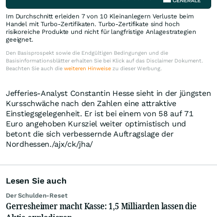
Im Durchschnitt erleiden 7 von 10 Kleinanlegern Verluste beim
Handel mit Turbo-Zertifikaten. Turbo-Zertifikate sind hoch
risikoreiche Produkte und nicht für langfristige Anlagestrategien
geeignet.
Den Basisprospekt sowie die Endgültigen Bedingungen und die
Basisinformationsblätter erhalten Sie bei Klick auf das Disclaimer Dokument.
Beachten Sie auch die
weiteren Hinweise
zu dieser Werbung.
Jefferies-Analyst Constantin Hesse sieht in der jüngsten
Kursschwäche nach den Zahlen eine attraktive
Einstiegsgelegenheit. Er ist bei einem von 58 auf 71
Euro angehoben Kursziel weiter optimistisch und
betont die sich verbessernde Auftragslage der
Nordhessen./ajx/ck/jha/
Lesen Sie auch
Der Schulden-Reset
Gerresheimer macht Kasse: 1,5 Milliarden lassen die