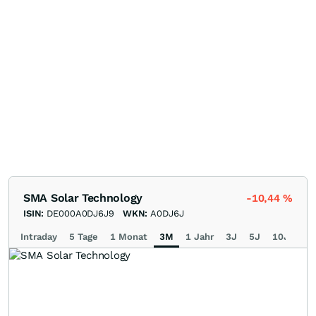
SMA Solar Technology
-10,44
%
ISIN:
DE000A0DJ6J9
WKN:
A0DJ6J
Intraday
5 Tage
1 Monat
3M
1 Jahr
3J
5J
10J
Ma