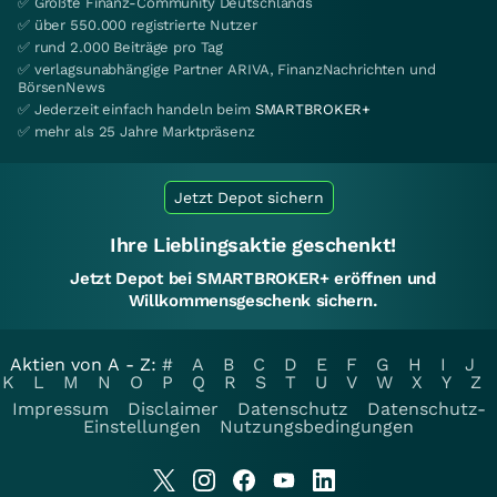
✅ Größte Finanz-Community Deutschlands
✅ über 550.000 registrierte Nutzer
✅ rund 2.000 Beiträge pro Tag
✅ verlagsunabhängige Partner ARIVA, FinanzNachrichten und
BörsenNews
✅ Jederzeit einfach handeln beim
SMARTBROKER+
✅ mehr als 25 Jahre Marktpräsenz
Jetzt Depot sichern
Ihre Lieblingsaktie geschenkt!
Jetzt Depot bei SMARTBROKER+ eröffnen und
Willkommensgeschenk sichern.
Aktien von A - Z:
#
A
B
C
D
E
F
G
H
I
J
K
L
M
N
O
P
Q
R
S
T
U
V
W
X
Y
Z
Impressum
Disclaimer
Datenschutz
Datenschutz-
Einstellungen
Nutzungsbedingungen