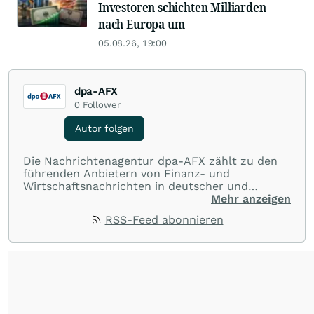
Investoren schichten Milliarden
nach Europa um
05.08.26, 19:00
dpa-AFX
0
Follower
Autor folgen
Die Nachrichtenagentur dpa-AFX zählt zu den
führenden Anbietern von Finanz- und
Wirtschaftsnachrichten in deutscher und
englischer Sprache. Gestützt auf ein
Mehr anzeigen
internationales Agentur-Netzwerk berichtet
RSS-Feed abonnieren
dpa-AFX unabhängig, zuverlässig und schnell
von allen wichtigen Finanzstandorten der Welt.
Die Nutzung der Inhalte in Form eines RSS-
Feeds ist ausschließlich für private und nicht
kommerzielle Internetangebote zulässig. Eine
dauerhafte Archivierung der dpa-AFX-
Nachrichten auf diesen Seiten ist nicht zulässig.