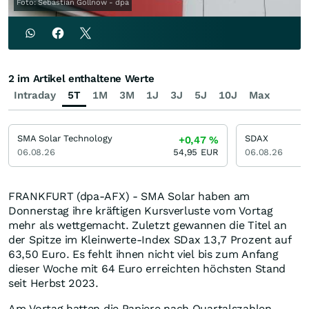
Foto: Sebastian Gollnow - dpa
2 im Artikel enthaltene Werte
Intraday
5T
1M
3M
1J
3J
5J
10J
Max
SMA Solar Technology
SDAX
+0,47
%
06.08.26
54,95
EUR
06.08.26
FRANKFURT (dpa-AFX) - SMA Solar haben am
Donnerstag ihre kräftigen Kursverluste vom Vortag
mehr als wettgemacht. Zuletzt gewannen die Titel an
der Spitze im Kleinwerte-Index SDax 13,7 Prozent auf
63,50 Euro. Es fehlt ihnen nicht viel bis zum Anfang
dieser Woche mit 64 Euro erreichten höchsten Stand
seit Herbst 2023.
Am Vortag hatten die Papiere nach Quartalszahlen