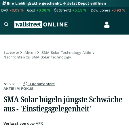
🎁 Ihre Lieblingsaktie geschenkt.
→ Jetzt Depot eröffnen
DAX
-0,09
%
Gold
+0,08
%
Öl (Brent)
+5,15
%
Dow Jones
-0,92
%
Aktien
SMA Solar Technology Aktie
Startseite
Nachrichten zu SMA Solar Technology
261
0 Kommentare
AKTIE IM FOKUS
SMA Solar bügeln jüngste Schwäche
aus - 'Einstiegsgelegenheit'
Verfasst von
dpa-AFX