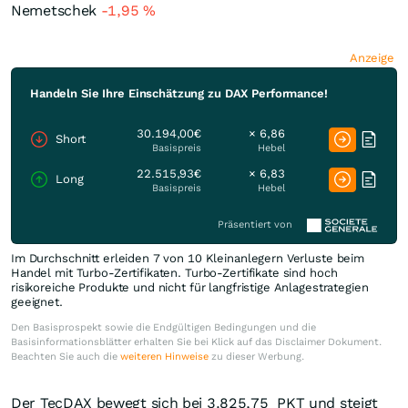
Nemetschek
-1,95
%
Anzeige
Handeln Sie Ihre Einschätzung zu DAX Performance!
30.194,00€
× 6,86
Short
Basispreis
Hebel
22.515,93€
× 6,83
Long
Basispreis
Hebel
Präsentiert von
Im Durchschnitt erleiden 7 von 10 Kleinanlegern Verluste beim
Handel mit Turbo-Zertifikaten. Turbo-Zertifikate sind hoch
risikoreiche Produkte und nicht für langfristige Anlagestrategien
geeignet.
Den Basisprospekt sowie die Endgültigen Bedingungen und die
Basisinformationsblätter erhalten Sie bei Klick auf das Disclaimer Dokument.
Beachten Sie auch die
weiteren Hinweise
zu dieser Werbung.
Der TecDAX bewegt sich bei 3.825,75
PKT
und steigt