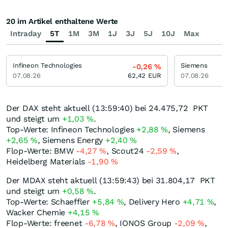
20 im Artikel enthaltene Werte
Intraday
5T
1M
3M
1J
3J
5J
10J
Max
Infineon Technologies
Siemens
-0,26
%
07.08.26
62,42
EUR
07.08.26
Der DAX steht aktuell (13:59:40) bei 24.475,72
PKT
und steigt um
+1,03
%
.
Top-Werte: Infineon Technologies
+2,88
%
, Siemens
+2,65
%
, Siemens Energy
+2,40
%
Flop-Werte: BMW
-4,27
%
, Scout24
-2,59
%
,
Heidelberg Materials
-1,90
%
Der MDAX steht aktuell (13:59:43) bei 31.804,17
PKT
und steigt um
+0,58
%
.
Top-Werte: Schaeffler
+5,84
%
, Delivery Hero
+4,71
%
,
Wacker Chemie
+4,15
%
Flop-Werte: freenet
-6,78
%
, IONOS Group
-2,09
%
,