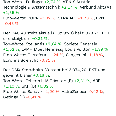
Top-Werte: Palfinger
+2,74
%
, AT & S Austria
Technologie & Systemtechnik
+2,17
%
, Verbund Akt.(A)
+1,35
%
Flop-Werte: PORR
-3,02
%
, STRABAG
-1,23
%
, EVN
-0,43
%
Der CAC 40 steht aktuell (13:59:20) bei 8.079,71
PKT
und steigt um
+0,31
%
.
Top-Werte: Stellantis
+2,64
%
, Societe Generale
+1,52
%
, LVMH Moet Hennessy Louis Vuitton
+1,39
%
Flop-Werte: Carrefour
-1,24
%
, Capgemini
-1,18
%
,
Eurofins Scientific
-0,71
%
Der OMX Stockholm 30 steht bei 3.074,20
PKT
und
gewinnt bisher
+0,16
%
.
Top-Werte: Telefon L.M.Ericsson (B)
+2,31
%
, ABB
+1,19
%
, SKF (B)
+0,92
%
Flop-Werte: Sandvik
-1,20
%
, AstraZeneca
-0,42
%
,
Getinge (B)
-0,41
%