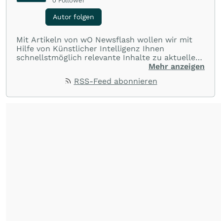
0
Follower
Autor folgen
Mit Artikeln von wO Newsflash wollen wir mit
Hilfe von Künstlicher Intelligenz Ihnen
schnellstmöglich relevante Inhalte zu aktuellen
Ereignissen rund um Börse, Finanzmärkte aus
Mehr anzeigen
aller Welt und Community bereitstellen.
RSS-Feed abonnieren