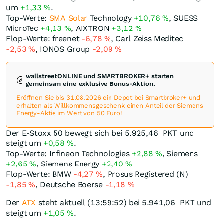
um
+1,33
%
.
Top-Werte:
SMA Solar
Technology
+10,76
%
, SUESS
MicroTec
+4,13
%
, AIXTRON
+3,12
%
Flop-Werte: freenet
-6,78
%
, Carl Zeiss Meditec
-2,53
%
, IONOS Group
-2,09
%
wallstreetONLINE und SMARTBROKER+ starten
gemeinsam eine exklusive Bonus-Aktion.
Eröffnen Sie bis 31.08.2026 ein Depot bei Smartbroker+ und
erhalten als Willkommensgeschenk einen Anteil der Siemens
Energy-Aktie im Wert von 50 Euro!
Der E-Stoxx 50 bewegt sich bei 5.925,46
PKT
und
steigt um
+0,58
%
.
Top-Werte: Infineon Technologies
+2,88
%
, Siemens
+2,65
%
, Siemens Energy
+2,40
%
Flop-Werte: BMW
-4,27
%
, Prosus Registered (N)
-1,85
%
, Deutsche Boerse
-1,18
%
Der
ATX
steht aktuell (13:59:52) bei 5.941,06
PKT
und
steigt um
+1,05
%
.