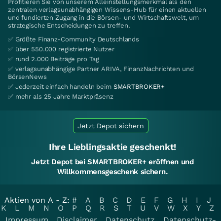
Profitieren Sie von unserem Alleinstellungsmerkmal als den
zentralen verlagsunabhängigen Wissens-Hub für einen aktuellen
und fundierten Zugang in die Börsen- und Wirtschaftswelt, um
strategische Entscheidungen zu treffen.
✅ Größte Finanz-Community Deutschlands
✅ über 550.000 registrierte Nutzer
✅ rund 2.000 Beiträge pro Tag
✅ verlagsunabhängige Partner ARIVA, FinanzNachrichten und
BörsenNews
✅ Jederzeit einfach handeln beim
SMARTBROKER+
✅ mehr als 25 Jahre Marktpräsenz
Jetzt Depot sichern
Ihre Lieblingsaktie geschenkt!
Jetzt Depot bei SMARTBROKER+ eröffnen und
Willkommensgeschenk sichern.
Aktien von A - Z:
#
A
B
C
D
E
F
G
H
I
J
K
L
M
N
O
P
Q
R
S
T
U
V
W
X
Y
Z
Impressum
Disclaimer
Datenschutz
Datenschutz-