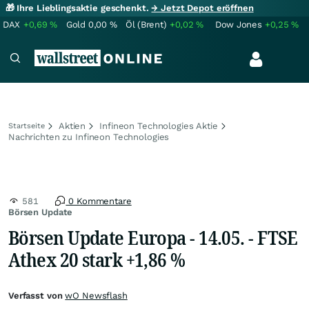
🎁 Ihre Lieblingsaktie geschenkt.
→ Jetzt Depot eröffnen
DAX
+0,69
%
Gold
0,00
%
Öl (Brent)
+0,02
%
Dow Jones
+0,25
%
Aktien
Infineon Technologies Aktie
Startseite
Nachrichten zu Infineon Technologies
581
0 Kommentare
Börsen Update
Börsen Update Europa - 14.05. - FTSE
Athex 20 stark +1,86 %
Verfasst von
wO Newsflash