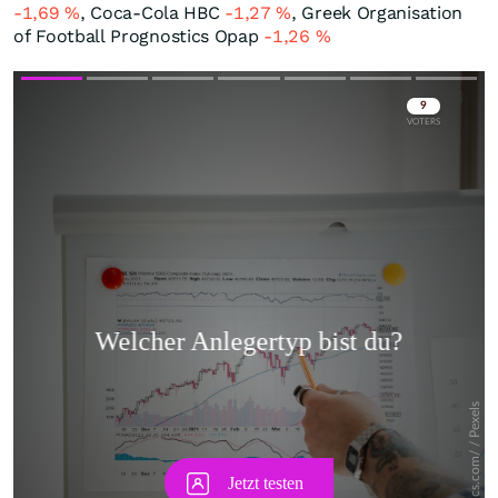
-1,69
%
, Coca-Cola HBC
-1,27
%
, Greek Organisation
of Football Prognostics Opap
-1,26
%
Skip
Skip