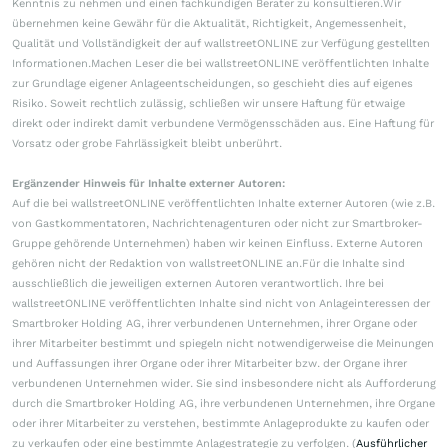
Kenntnis zu nehmen und einen fachkundigen Berater zu konsultieren.Wir
übernehmen keine Gewähr für die Aktualität, Richtigkeit, Angemessenheit,
Qualität und Vollständigkeit der auf wallstreetONLINE zur Verfügung gestellten
Informationen.Machen Leser die bei wallstreetONLINE veröffentlichten Inhalte
zur Grundlage eigener Anlageentscheidungen, so geschieht dies auf eigenes
Risiko. Soweit rechtlich zulässig, schließen wir unsere Haftung für etwaige
direkt oder indirekt damit verbundene Vermögensschäden aus. Eine Haftung für
Vorsatz oder grobe Fahrlässigkeit bleibt unberührt.
Ergänzender Hinweis für Inhalte externer Autoren:
Auf die bei wallstreetONLINE veröffentlichten Inhalte externer Autoren (wie z.B.
von Gastkommentatoren, Nachrichtenagenturen oder nicht zur Smartbroker-
Gruppe gehörende Unternehmen) haben wir keinen Einfluss. Externe Autoren
gehören nicht der Redaktion von wallstreetONLINE an.Für die Inhalte sind
ausschließlich die jeweiligen externen Autoren verantwortlich. Ihre bei
wallstreetONLINE veröffentlichten Inhalte sind nicht von Anlageinteressen der
Smartbroker Holding AG, ihrer verbundenen Unternehmen, ihrer Organe oder
ihrer Mitarbeiter bestimmt und spiegeln nicht notwendigerweise die Meinungen
und Auffassungen ihrer Organe oder ihrer Mitarbeiter bzw. der Organe ihrer
verbundenen Unternehmen wider. Sie sind insbesondere nicht als Aufforderung
durch die Smartbroker Holding AG, ihre verbundenen Unternehmen, ihre Organe
oder ihrer Mitarbeiter zu verstehen, bestimmte Anlageprodukte zu kaufen oder
zu verkaufen oder eine bestimmte Anlagestrategie zu verfolgen. (
Ausführlicher