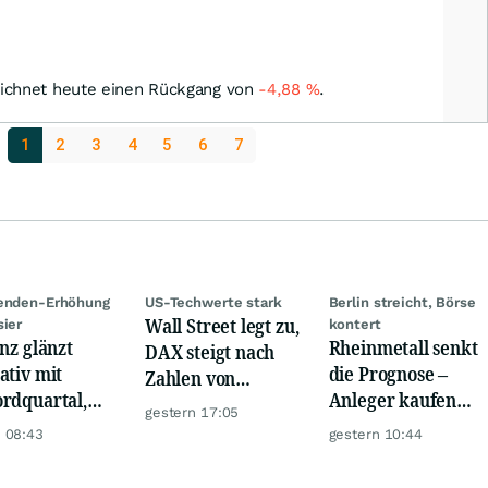
ichnet heute einen Rückgang von
-4,88
%
.
1
2
3
4
5
6
7
denden-Erhöhung
US-Techwerte stark
Berlin streicht, Börse
Wall Street legt zu,
sier
kontert
anz glänzt
Rheinmetall senkt
DAX steigt nach
ativ mit
die Prognose –
Zahlen von
rdquartal,
Anleger kaufen
Telekom, Henkel
gestern 17:05
 KI-Kosten
den Schock weg
 08:43
gestern 10:44
pfen Gewinn