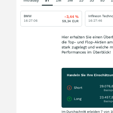
Intraday
5T
1M
3M
1J
3J
5J
1
BMW
-3,44
%
16:27:06
16:27:46
59,34
EUR
Hier erhalten Sie einen Über
die Top- und Flop-Aktien a
stark zugelegt und welche m
Performances im Überblick!
Handeln Sie Ihre Einschätzu
29.076,
Short
Basisp
23.457,
Long
Basisp
Im Durchschnitt erleiden 7 von 1