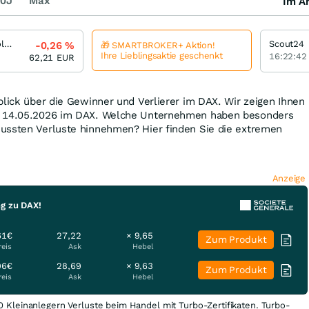
0J
Max
Im Ar
Infineon Technologies
Scout24
-0,26
%
🎁 SMARTBROKER+ Aktion!
Ihre Lieblingsaktie geschenkt
16:22:42
62,21
EUR
blick über die Gewinner und Verlierer im DAX. Wir zeigen Ihnen
m 14.05.2026 im DAX. Welche Unternehmen haben besonders
ussten Verluste hinnehmen? Hier finden Sie die extremen
Anzeige
ng zu DAX!
61€
27,22
× 9,65
Zum Produkt
reis
Ask
Hebel
96€
28,69
× 9,63
Zum Produkt
reis
Ask
Hebel
0 Kleinanlegern Verluste beim Handel mit Turbo-Zertifikaten. Turbo-