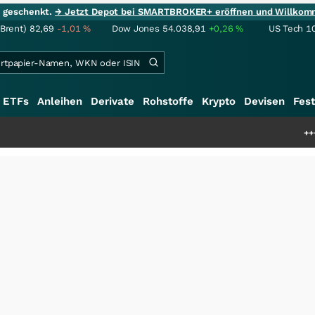
ie geschenkt.
→ Jetzt Depot bei SMARTBROKER+ eröffnen und Willkom
(Brent)
82,69
-1,01
%
Dow Jones
54.038,91
+0,26
%
US Tech 1
ETFs
Anleihen
Derivate
Rohstoffe
Krypto
Devisen
Fest
+++
Schwere Seltene