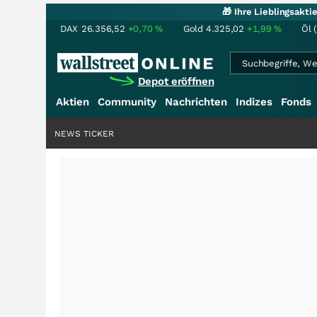
🎁 Ihre Lieblingsakt
DAX
26.356,52
+0,70
%
Gold
4.325,02
+1,99
%
Öl 
Depot eröffnen
Aktien
Community
Nachrichten
Indizes
Fonds
NEWS TICKER