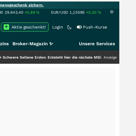
mensgeschenk sichern.
00
29.643,40
+0,89
%
EUR/USD
1,15595
+0,30
%
Aktie geschenkt!
Login
Push-Kurse
zins
Broker-Magazin ✨
Unsere Services
 Erden: Entsteht hier die nächste Milliardenstory?
+++
Anzeige