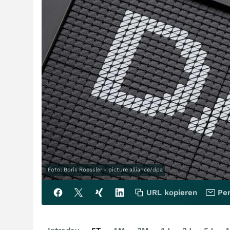
Foto: Boris Roessler - picture alliance/dpa
URL kopieren
Per