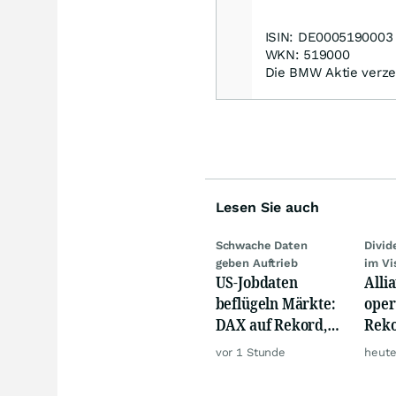
ISIN: DE0005190003
WKN: 519000
Die BMW Aktie verze
Lesen Sie auch
Schwache Daten
Divi
geben Auftrieb
im Vi
US-Jobdaten
Alli
beflügeln Märkte:
oper
DAX auf Rekord,
Reko
Gold hebt ab
doch
vor 1 Stunde
heute
däm