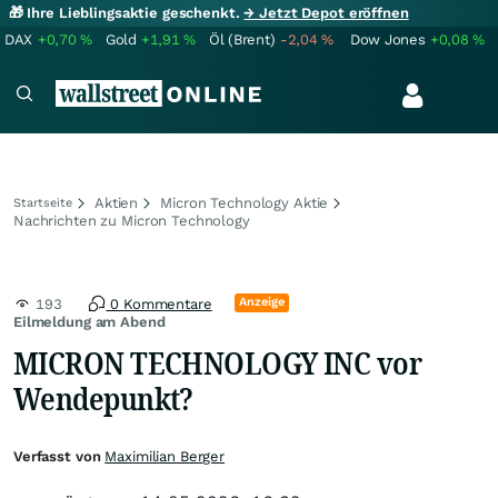
🎁 Ihre Lieblingsaktie geschenkt.
→ Jetzt Depot eröffnen
DAX
+0,70
%
Gold
+1,91
%
Öl (Brent)
-2,04
%
Dow Jones
+0,08
%
Aktien
Micron Technology Aktie
Startseite
Nachrichten zu Micron Technology
Anzeige
193
0 Kommentare
Eilmeldung am Abend
MICRON TECHNOLOGY INC vor
Wendepunkt?
Verfasst von
Maximilian Berger