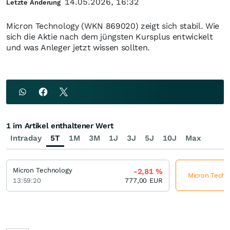
14.05.2026, 16:32
Letzte Änderung
Micron Technology (WKN 869020) zeigt sich stabil. Wie
sich die Aktie nach dem jüngsten Kursplus entwickelt
und was Anleger jetzt wissen sollten.
1 im Artikel enthaltener Wert
Intraday
5T
1M
3M
1J
3J
5J
10J
Max
Micron Technology
-2,81
%
Micron Techno
13:59:20
777,00
EUR