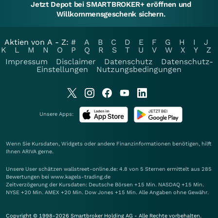
Jetzt Depot bei SMARTBROKER+ eröffnen und
Willkommensgeschenk sichern.
Aktien von A - Z:
#
A
B
C
D
E
F
G
H
I
J
K
L
M
N
O
P
Q
R
S
T
U
V
W
X
Y
Z
Impressum
Disclaimer
Datenschutz
Datenschutz-
Einstellungen
Nutzungsbedingungen
Unsere Apps:
Wenn Sie Kursdaten, Widgets oder andere Finanzinformationen benötigen, hilft
Ihnen
ARIVA
gerne.
Unsere User schätzen wallstreet-online.de: 4.8 von 5 Sternen ermittelt aus 285
Bewertungen bei www.kagels-trading.de
Zeitverzögerung der Kursdaten: Deutsche Börsen +15 Min. NASDAQ +15 Min.
NYSE +20 Min. AMEX +20 Min. Dow Jones +15 Min. Alle Angaben ohne Gewähr.
Copyright © 1998-2026 Smartbroker Holding AG - Alle Rechte vorbehalten.