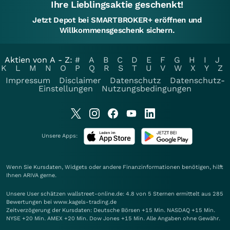
Ihre Lieblingsaktie geschenkt!
Jetzt Depot bei SMARTBROKER+ eröffnen und
Willkommensgeschenk sichern.
Aktien von A - Z:
#
A
B
C
D
E
F
G
H
I
J
K
L
M
N
O
P
Q
R
S
T
U
V
W
X
Y
Z
Impressum
Disclaimer
Datenschutz
Datenschutz-
Einstellungen
Nutzungsbedingungen
Unsere Apps:
Wenn Sie Kursdaten, Widgets oder andere Finanzinformationen benötigen, hilft
Ihnen
ARIVA
gerne.
Unsere User schätzen wallstreet-online.de: 4.8 von 5 Sternen ermittelt aus 285
Bewertungen bei www.kagels-trading.de
Zeitverzögerung der Kursdaten: Deutsche Börsen +15 Min. NASDAQ +15 Min.
NYSE +20 Min. AMEX +20 Min. Dow Jones +15 Min. Alle Angaben ohne Gewähr.