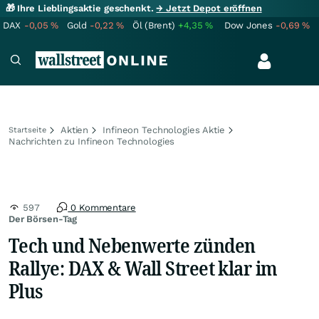
🎁 Ihre Lieblingsaktie geschenkt.
→ Jetzt Depot eröffnen
DAX
-0,05
%
Gold
-0,22
%
Öl (Brent)
+4,35
%
Dow Jones
-0,69
%
Aktien
Infineon Technologies Aktie
Startseite
Nachrichten zu Infineon Technologies
597
0 Kommentare
Der Börsen-Tag
Tech und Nebenwerte zünden
Rallye: DAX & Wall Street klar im
Plus