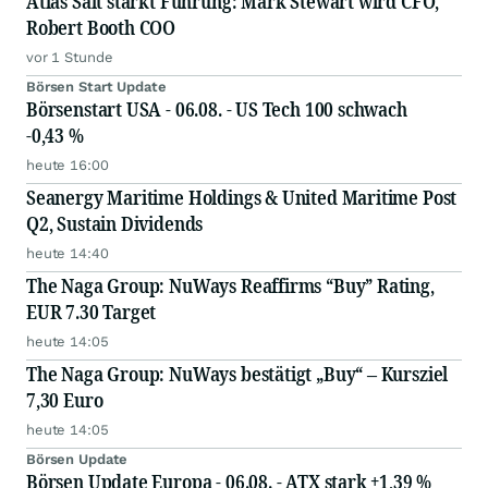
Atlas Salt stärkt Führung: Mark Stewart wird CFO,
Robert Booth COO
vor 1 Stunde
Börsen Start Update
Börsenstart USA - 06.08. - US Tech 100 schwach
-0,43 %
heute 16:00
Seanergy Maritime Holdings & United Maritime Post
Q2, Sustain Dividends
heute 14:40
The Naga Group: NuWays Reaffirms “Buy” Rating,
EUR 7.30 Target
heute 14:05
The Naga Group: NuWays bestätigt „Buy“ – Kursziel
7,30 Euro
heute 14:05
Börsen Update
Börsen Update Europa - 06.08. - ATX stark +1,39 %