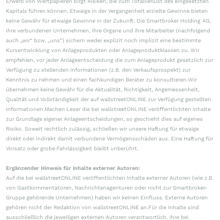
Erwerb von Wertpapieren birgt Risiken, die zum Totalverlust des eingesetzten
Kapitals führen können. Etwaige in der Vergangenheit erzielte Gewinne bieten
keine Gewähr für etwaige Gewinne in der Zukunft. Die Smartbroker Holding AG,
ihre verbundenen Unternehmen, ihre Organe und ihre Mitarbeiter (nachfolgend
auch „wir“ bzw. „uns“) sichern weder explizit noch implizit eine bestimmte
Kursentwicklung von Anlageprodukten oder Anlageproduktklassen zu. Wir
empfehlen, vor jeder Anlageentscheidung die zum Anlageprodukt gesetzlich zur
Verfügung zu stellenden Informationen (z.B. den Verkaufsprospekt) zur
Kenntnis zu nehmen und einen fachkundigen Berater zu konsultieren.Wir
übernehmen keine Gewähr für die Aktualität, Richtigkeit, Angemessenheit,
Qualität und Vollständigkeit der auf wallstreetONLINE zur Verfügung gestellten
Informationen.Machen Leser die bei wallstreetONLINE veröffentlichten Inhalte
zur Grundlage eigener Anlageentscheidungen, so geschieht dies auf eigenes
Risiko. Soweit rechtlich zulässig, schließen wir unsere Haftung für etwaige
direkt oder indirekt damit verbundene Vermögensschäden aus. Eine Haftung für
Vorsatz oder grobe Fahrlässigkeit bleibt unberührt.
Ergänzender Hinweis für Inhalte externer Autoren:
Auf die bei wallstreetONLINE veröffentlichten Inhalte externer Autoren (wie z.B.
von Gastkommentatoren, Nachrichtenagenturen oder nicht zur Smartbroker-
Gruppe gehörende Unternehmen) haben wir keinen Einfluss. Externe Autoren
gehören nicht der Redaktion von wallstreetONLINE an.Für die Inhalte sind
ausschließlich die jeweiligen externen Autoren verantwortlich. Ihre bei