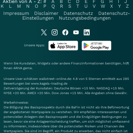
Aktien von A - Z:
#
A
B
C
D
E
F
G
H
I
J
K
L
M
N
O
P
Q
R
S
T
U
V
W
X
Y
Z
Impressum
Disclaimer
Datenschutz
Datenschutz-
Einstellungen
Nutzungsbedingungen
Unsere Apps:
Wenn Sie Kursdaten, Widgets oder andere Finanzinformationen benötigen, hilft
Ihnen
ARIVA
gerne.
Unsere User schätzen wallstreet-online.de: 4.8 von 5 Sternen ermittelt aus 285
Bewertungen bei www.kagels-trading.de
Zeitverzögerung der Kursdaten: Deutsche Börsen +15 Min. NASDAQ +15 Min.
NYSE +20 Min. AMEX +20 Min. Dow Jones +15 Min. Alle Angaben ohne Gewähr.
Werbehinweise:
Die Billigung des Basisprospekts durch die BaFin ist nicht als ihre Befürwortung
der angebotenen Wertpapiere zu verstehen. Wir empfehlen Interessenten und
potenziellen Anlegern den Basisprospekt und die Endgültigen Bedingungen zu
lesen, bevor sie eine Anlageentscheidung treffen, um sich möglichst umfassend
zu informieren, insbesondere über die potenziellen Risiken und Chancen des
Wertpapiers. Sie sind im Begriff, ein Produkt zu erwerben, das nicht einfach ist