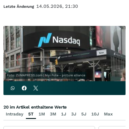
14.05.2026, 21:30
Letzte Änderung
Foto: ZUMAPRESS.com | Niyi Fote - picture alliance
20 im Artikel enthaltene Werte
Intraday
5T
1M
3M
1J
3J
5J
10J
Max