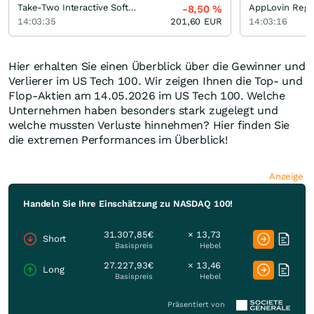
Take-Two Interactive Software
AppLovin Regis
-8,50
%
14:03:35
201,60
EUR
14:03:16
Hier erhalten Sie einen Überblick über die Gewinner und
Verlierer im US Tech 100. Wir zeigen Ihnen die Top- und
Flop-Aktien am 14.05.2026 im US Tech 100. Welche
Unternehmen haben besonders stark zugelegt und
welche mussten Verluste hinnehmen? Hier finden Sie
die extremen Performances im Überblick!
Anzeige
Handeln Sie Ihre Einschätzung zu NASDAQ 100!
31.307,85€
× 13,73
Short
Basispreis
Hebel
27.227,93€
× 13,46
Long
Basispreis
Hebel
Präsentiert von