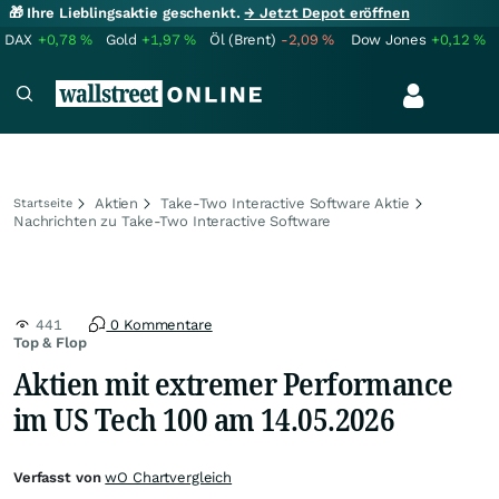
🎁 Ihre Lieblingsaktie geschenkt.
→ Jetzt Depot eröffnen
DAX
+0,78
%
Gold
+1,97
%
Öl (Brent)
-2,09
%
Dow Jones
+0,12
%
Aktien
Take-Two Interactive Software Aktie
Startseite
Nachrichten zu Take-Two Interactive Software
441
0 Kommentare
Top & Flop
Aktien mit extremer Performance
im US Tech 100 am 14.05.2026
Verfasst von
wO Chartvergleich