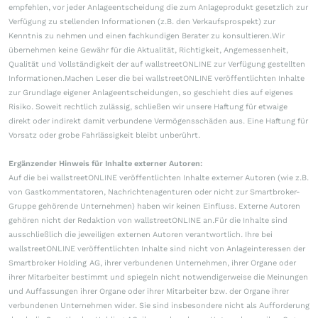
empfehlen, vor jeder Anlageentscheidung die zum Anlageprodukt gesetzlich zur
Verfügung zu stellenden Informationen (z.B. den Verkaufsprospekt) zur
Kenntnis zu nehmen und einen fachkundigen Berater zu konsultieren.Wir
übernehmen keine Gewähr für die Aktualität, Richtigkeit, Angemessenheit,
Qualität und Vollständigkeit der auf wallstreetONLINE zur Verfügung gestellten
Informationen.Machen Leser die bei wallstreetONLINE veröffentlichten Inhalte
zur Grundlage eigener Anlageentscheidungen, so geschieht dies auf eigenes
Risiko. Soweit rechtlich zulässig, schließen wir unsere Haftung für etwaige
direkt oder indirekt damit verbundene Vermögensschäden aus. Eine Haftung für
Vorsatz oder grobe Fahrlässigkeit bleibt unberührt.
Ergänzender Hinweis für Inhalte externer Autoren:
Auf die bei wallstreetONLINE veröffentlichten Inhalte externer Autoren (wie z.B.
von Gastkommentatoren, Nachrichtenagenturen oder nicht zur Smartbroker-
Gruppe gehörende Unternehmen) haben wir keinen Einfluss. Externe Autoren
gehören nicht der Redaktion von wallstreetONLINE an.Für die Inhalte sind
ausschließlich die jeweiligen externen Autoren verantwortlich. Ihre bei
wallstreetONLINE veröffentlichten Inhalte sind nicht von Anlageinteressen der
Smartbroker Holding AG, ihrer verbundenen Unternehmen, ihrer Organe oder
ihrer Mitarbeiter bestimmt und spiegeln nicht notwendigerweise die Meinungen
und Auffassungen ihrer Organe oder ihrer Mitarbeiter bzw. der Organe ihrer
verbundenen Unternehmen wider. Sie sind insbesondere nicht als Aufforderung