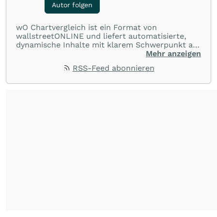
Autor folgen
wO Chartvergleich ist ein Format von
wallstreetONLINE und liefert automatisierte,
dynamische Inhalte mit klarem Schwerpunkt auf
Charts und Performance-Vergleiche. Im Fokus
Mehr anzeigen
stehen technische Entwicklungen und
RSS-Feed abonnieren
Kursverläufe einer breiten Auswahl an Aktien
und Indizes. So erhalten Anleger schnell einen
Überblick über auffällige Bewegungen und
spannende charttechnische Signale.