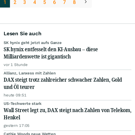
1
2
3
4
5
6
7
8
Lesen Sie auch
SK hynix geht jetzt aufs Ganze
SK hynix entfesselt den KI-Ausbau – diese
Milliardenwette ist gigantisch
vor 1 Stunde
Allianz, Lanxess mit Zahlen
DAX steigt trotz zahlreicher schwacher Zahlen, Gold
und Öl teurer
heute 09:51
US-Techwerte stark
Wall Street legt zu, DAX steigt nach Zahlen von Telekom,
Henkel
gestern 17:05
Cathie Woods neue Wetten