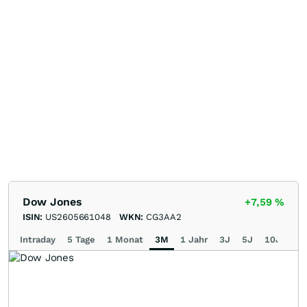
Dow Jones
+7,59
%
ISIN:
US2605661048
WKN:
CG3AA2
Intraday
5 Tage
1 Monat
3M
1 Jahr
3J
5J
10J
Ma