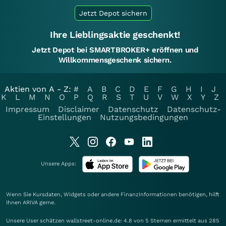
Jetzt Depot sichern
Ihre Lieblingsaktie geschenkt!
Jetzt Depot bei SMARTBROKER+ eröffnen und
Willkommensgeschenk sichern.
Aktien von A - Z:
#
A
B
C
D
E
F
G
H
I
J
K
L
M
N
O
P
Q
R
S
T
U
V
W
X
Y
Z
Impressum
Disclaimer
Datenschutz
Datenschutz-
Einstellungen
Nutzungsbedingungen
Unsere Apps:
Wenn Sie Kursdaten, Widgets oder andere Finanzinformationen benötigen, hilft
Ihnen
ARIVA
gerne.
Unsere User schätzen wallstreet-online.de: 4.8 von 5 Sternen ermittelt aus 285