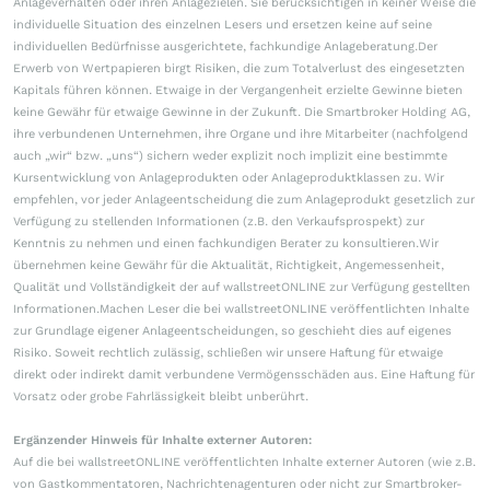
Anlageverhalten oder ihren Anlagezielen. Sie berücksichtigen in keiner Weise die
individuelle Situation des einzelnen Lesers und ersetzen keine auf seine
individuellen Bedürfnisse ausgerichtete, fachkundige Anlageberatung.Der
Erwerb von Wertpapieren birgt Risiken, die zum Totalverlust des eingesetzten
Kapitals führen können. Etwaige in der Vergangenheit erzielte Gewinne bieten
keine Gewähr für etwaige Gewinne in der Zukunft. Die Smartbroker Holding AG,
ihre verbundenen Unternehmen, ihre Organe und ihre Mitarbeiter (nachfolgend
auch „wir“ bzw. „uns“) sichern weder explizit noch implizit eine bestimmte
Kursentwicklung von Anlageprodukten oder Anlageproduktklassen zu. Wir
empfehlen, vor jeder Anlageentscheidung die zum Anlageprodukt gesetzlich zur
Verfügung zu stellenden Informationen (z.B. den Verkaufsprospekt) zur
Kenntnis zu nehmen und einen fachkundigen Berater zu konsultieren.Wir
übernehmen keine Gewähr für die Aktualität, Richtigkeit, Angemessenheit,
Qualität und Vollständigkeit der auf wallstreetONLINE zur Verfügung gestellten
Informationen.Machen Leser die bei wallstreetONLINE veröffentlichten Inhalte
zur Grundlage eigener Anlageentscheidungen, so geschieht dies auf eigenes
Risiko. Soweit rechtlich zulässig, schließen wir unsere Haftung für etwaige
direkt oder indirekt damit verbundene Vermögensschäden aus. Eine Haftung für
Vorsatz oder grobe Fahrlässigkeit bleibt unberührt.
Ergänzender Hinweis für Inhalte externer Autoren:
Auf die bei wallstreetONLINE veröffentlichten Inhalte externer Autoren (wie z.B.
von Gastkommentatoren, Nachrichtenagenturen oder nicht zur Smartbroker-