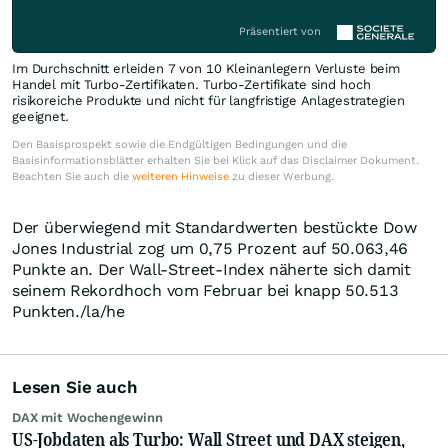
Präsentiert von
Im Durchschnitt erleiden 7 von 10 Kleinanlegern Verluste beim
Handel mit Turbo-Zertifikaten. Turbo-Zertifikate sind hoch
risikoreiche Produkte und nicht für langfristige Anlagestrategien
geeignet.
Den Basisprospekt sowie die Endgültigen Bedingungen und die
Basisinformationsblätter erhalten Sie bei Klick auf das Disclaimer Dokument.
Beachten Sie auch die
weiteren Hinweise
zu dieser Werbung.
Der überwiegend mit Standardwerten bestückte Dow
Jones Industrial zog um 0,75 Prozent auf 50.063,46
Punkte an. Der Wall-Street-Index näherte sich damit
seinem Rekordhoch vom Februar bei knapp 50.513
Punkten./la/he
Lesen Sie auch
DAX mit Wochengewinn
US-Jobdaten als Turbo: Wall Street und DAX steigen,