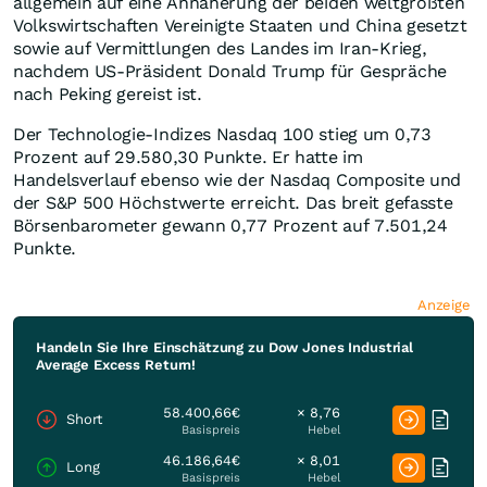
allgemein auf eine Annäherung der beiden weltgrößten
Volkswirtschaften Vereinigte Staaten und China gesetzt
sowie auf Vermittlungen des Landes im Iran-Krieg,
nachdem US-Präsident Donald Trump für Gespräche
nach Peking gereist ist.
Der Technologie-Indizes Nasdaq 100 stieg um 0,73
Prozent auf 29.580,30 Punkte. Er hatte im
Handelsverlauf ebenso wie der Nasdaq Composite und
der S&P 500 Höchstwerte erreicht. Das breit gefasste
Börsenbarometer gewann 0,77 Prozent auf 7.501,24
Punkte.
Anzeige
Handeln Sie Ihre Einschätzung zu Dow Jones Industrial
Average Excess Return!
58.400,66€
× 8,76
Short
Basispreis
Hebel
46.186,64€
× 8,01
Long
Basispreis
Hebel