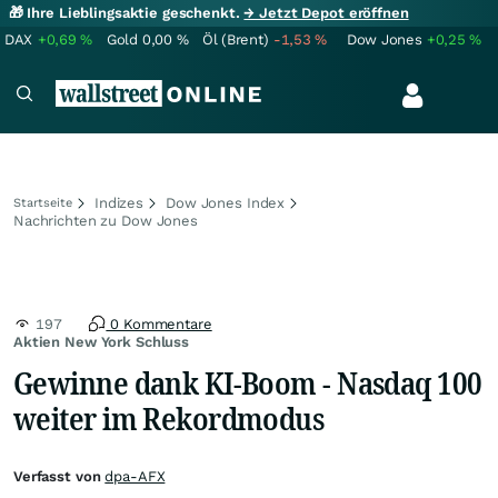
🎁 Ihre Lieblingsaktie geschenkt.
→ Jetzt Depot eröffnen
DAX
+0,69
%
Gold
0,00
%
Öl (Brent)
-1,53
%
Dow Jones
+0,25
%
Indizes
Dow Jones Index
Startseite
Nachrichten zu Dow Jones
197
0 Kommentare
Aktien New York Schluss
Gewinne dank KI-Boom - Nasdaq 100
weiter im Rekordmodus
Verfasst von
dpa-AFX