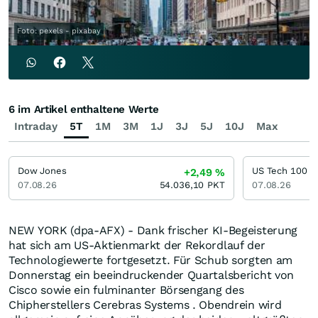
Foto: pexels - pixabay
6 im Artikel enthaltene Werte
Intraday
5T
1M
3M
1J
3J
5J
10J
Max
Dow Jones
US Tech 100
+2,49
%
07.08.26
54.036,10
PKT
07.08.26
NEW YORK (dpa-AFX) - Dank frischer KI-Begeisterung
hat sich am US-Aktienmarkt der Rekordlauf der
Technologiewerte fortgesetzt. Für Schub sorgten am
Donnerstag ein beeindruckender Quartalsbericht von
Cisco sowie ein fulminanter Börsengang des
Chipherstellers Cerebras Systems . Obendrein wird