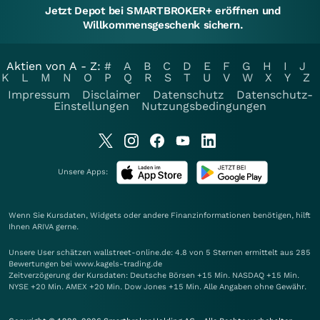
Jetzt Depot bei SMARTBROKER+ eröffnen und
Willkommensgeschenk sichern.
Aktien von A - Z:
#
A
B
C
D
E
F
G
H
I
J
K
L
M
N
O
P
Q
R
S
T
U
V
W
X
Y
Z
Impressum
Disclaimer
Datenschutz
Datenschutz-
Einstellungen
Nutzungsbedingungen
Unsere Apps:
Wenn Sie Kursdaten, Widgets oder andere Finanzinformationen benötigen, hilft
Ihnen
ARIVA
gerne.
Unsere User schätzen wallstreet-online.de: 4.8 von 5 Sternen ermittelt aus 285
Bewertungen bei www.kagels-trading.de
Zeitverzögerung der Kursdaten: Deutsche Börsen +15 Min. NASDAQ +15 Min.
NYSE +20 Min. AMEX +20 Min. Dow Jones +15 Min. Alle Angaben ohne Gewähr.