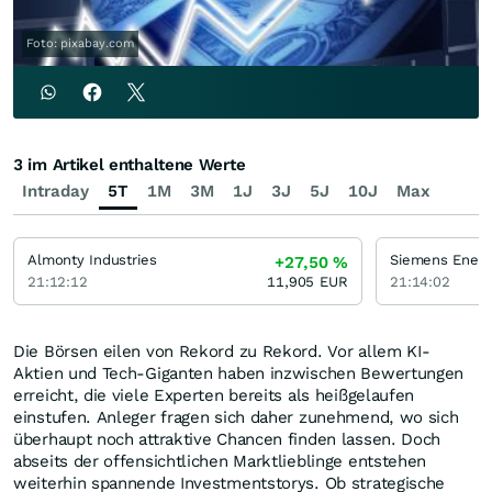
Foto: pixabay.com
3 im Artikel enthaltene Werte
Intraday
5T
1M
3M
1J
3J
5J
10J
Max
Almonty Industries
Siemens Energ
+27,50
%
21:12:12
11,905
EUR
21:14:02
Die Börsen eilen von Rekord zu Rekord. Vor allem KI-
Aktien und Tech-Giganten haben inzwischen Bewertungen
erreicht, die viele Experten bereits als heißgelaufen
einstufen. Anleger fragen sich daher zunehmend, wo sich
überhaupt noch attraktive Chancen finden lassen. Doch
abseits der offensichtlichen Marktlieblinge entstehen
weiterhin spannende Investmentstorys. Ob strategische