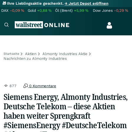
🎁 Ihre Lieblingsaktie geschenkt.
→ Jetzt Depot eröffnen
DAX
-0,09
%
Gold
+0,88
%
Öl (Brent)
+5,99
%
Dow Jones
-0,29
%
Aktien
Almonty Industries Aktie
Startseite
Nachrichten zu Almonty Industries
877
0 Kommentare
Siemens Energy, Almonty Industries,
Deutsche Telekom – diese Aktien
haben weiter Sprengkraft
#SiemensEnergy #DeutscheTelekom