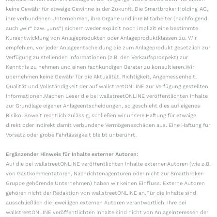
keine Gewähr für etwaige Gewinne in der Zukunft. Die Smartbroker Holding AG,
ihre verbundenen Unternehmen, ihre Organe und ihre Mitarbeiter (nachfolgend
auch „wir“ bzw. „uns“) sichern weder explizit noch implizit eine bestimmte
Kursentwicklung von Anlageprodukten oder Anlageproduktklassen zu. Wir
empfehlen, vor jeder Anlageentscheidung die zum Anlageprodukt gesetzlich zur
Verfügung zu stellenden Informationen (z.B. den Verkaufsprospekt) zur
Kenntnis zu nehmen und einen fachkundigen Berater zu konsultieren.Wir
übernehmen keine Gewähr für die Aktualität, Richtigkeit, Angemessenheit,
Qualität und Vollständigkeit der auf wallstreetONLINE zur Verfügung gestellten
Informationen.Machen Leser die bei wallstreetONLINE veröffentlichten Inhalte
zur Grundlage eigener Anlageentscheidungen, so geschieht dies auf eigenes
Risiko. Soweit rechtlich zulässig, schließen wir unsere Haftung für etwaige
direkt oder indirekt damit verbundene Vermögensschäden aus. Eine Haftung für
Vorsatz oder grobe Fahrlässigkeit bleibt unberührt.
Ergänzender Hinweis für Inhalte externer Autoren:
Auf die bei wallstreetONLINE veröffentlichten Inhalte externer Autoren (wie z.B.
von Gastkommentatoren, Nachrichtenagenturen oder nicht zur Smartbroker-
Gruppe gehörende Unternehmen) haben wir keinen Einfluss. Externe Autoren
gehören nicht der Redaktion von wallstreetONLINE an.Für die Inhalte sind
ausschließlich die jeweiligen externen Autoren verantwortlich. Ihre bei
wallstreetONLINE veröffentlichten Inhalte sind nicht von Anlageinteressen der