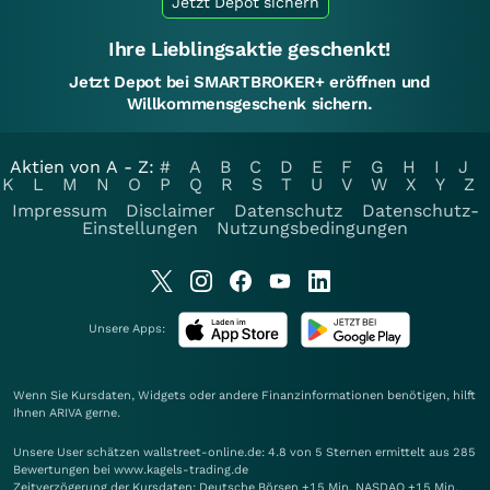
Jetzt Depot sichern
Ihre Lieblingsaktie geschenkt!
Jetzt Depot bei SMARTBROKER+ eröffnen und
Willkommensgeschenk sichern.
Aktien von A - Z:
#
A
B
C
D
E
F
G
H
I
J
K
L
M
N
O
P
Q
R
S
T
U
V
W
X
Y
Z
Impressum
Disclaimer
Datenschutz
Datenschutz-
Einstellungen
Nutzungsbedingungen
Unsere Apps:
Wenn Sie Kursdaten, Widgets oder andere Finanzinformationen benötigen, hilft
Ihnen
ARIVA
gerne.
Unsere User schätzen wallstreet-online.de: 4.8 von 5 Sternen ermittelt aus 285
Bewertungen bei www.kagels-trading.de
Zeitverzögerung der Kursdaten: Deutsche Börsen +15 Min. NASDAQ +15 Min.