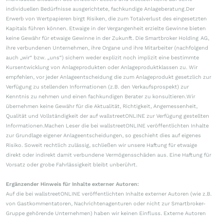
individuellen Bedürfnisse ausgerichtete, fachkundige Anlageberatung.Der
Erwerb von Wertpapieren birgt Risiken, die zum Totalverlust des eingesetzten
Kapitals führen können. Etwaige in der Vergangenheit erzielte Gewinne bieten
keine Gewähr für etwaige Gewinne in der Zukunft. Die Smartbroker Holding AG,
ihre verbundenen Unternehmen, ihre Organe und ihre Mitarbeiter (nachfolgend
auch „wir“ bzw. „uns“) sichern weder explizit noch implizit eine bestimmte
Kursentwicklung von Anlageprodukten oder Anlageproduktklassen zu. Wir
empfehlen, vor jeder Anlageentscheidung die zum Anlageprodukt gesetzlich zur
Verfügung zu stellenden Informationen (z.B. den Verkaufsprospekt) zur
Kenntnis zu nehmen und einen fachkundigen Berater zu konsultieren.Wir
übernehmen keine Gewähr für die Aktualität, Richtigkeit, Angemessenheit,
Qualität und Vollständigkeit der auf wallstreetONLINE zur Verfügung gestellten
Informationen.Machen Leser die bei wallstreetONLINE veröffentlichten Inhalte
zur Grundlage eigener Anlageentscheidungen, so geschieht dies auf eigenes
Risiko. Soweit rechtlich zulässig, schließen wir unsere Haftung für etwaige
direkt oder indirekt damit verbundene Vermögensschäden aus. Eine Haftung für
Vorsatz oder grobe Fahrlässigkeit bleibt unberührt.
Ergänzender Hinweis für Inhalte externer Autoren:
Auf die bei wallstreetONLINE veröffentlichten Inhalte externer Autoren (wie z.B.
von Gastkommentatoren, Nachrichtenagenturen oder nicht zur Smartbroker-
Gruppe gehörende Unternehmen) haben wir keinen Einfluss. Externe Autoren