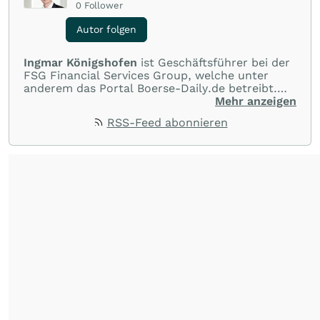
0
Follower
Autor folgen
Ingmar Königshofen
ist Geschäftsführer bei der
FSG Financial Services Group, welche unter
anderem das Portal Boerse-Daily.de betreibt.
Dort werden mehrmals täglich top-aktuelle
Mehr anzeigen
Analysen zu DAX, US-Indizes sowie zu
RSS-Feed abonnieren
besonders attraktiven Einzelwerten
veröffentlicht.
➡️ Zur Telegram-Gruppe:
https://t.me/s/ik_invest
Telegram Gruppen-Name: ik_invest