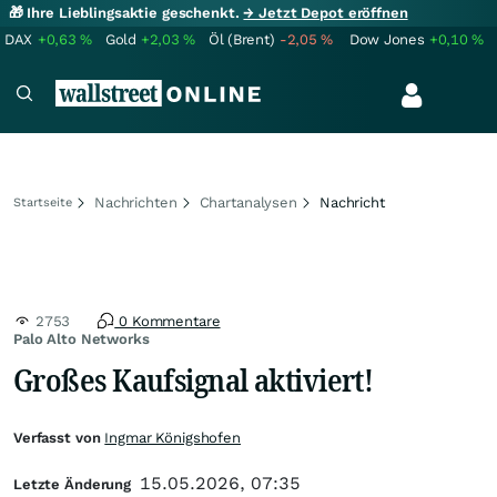
🎁 Ihre Lieblingsaktie geschenkt.
→ Jetzt Depot eröffnen
DAX
+0,63
%
Gold
+2,03
%
Öl (Brent)
-2,05
%
Dow Jones
+0,10
%
Nachrichten
Chartanalysen
Nachricht
Startseite
2753
0 Kommentare
Palo Alto Networks
Großes Kaufsignal aktiviert!
Verfasst von
Ingmar Königshofen
15.05.2026, 07:35
Letzte Änderung