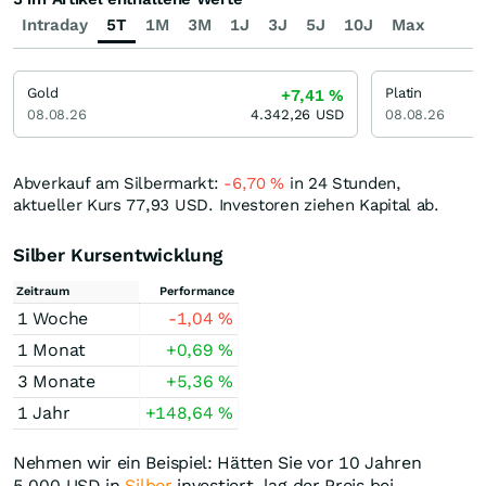
Intraday
5T
1M
3M
1J
3J
5J
10J
Max
Gold
Platin
+7,41
%
08.08.26
4.342,26
USD
08.08.26
Abverkauf am Silbermarkt:
-6,70
%
in 24 Stunden,
aktueller Kurs 77,93
USD
. Investoren ziehen Kapital ab.
Silber Kursentwicklung
Zeitraum
Performance
1 Woche
-1,04
%
1 Monat
+0,69
%
3 Monate
+5,36
%
1 Jahr
+148,64
%
Nehmen wir ein Beispiel: Hätten Sie vor 10 Jahren
5.000
USD
in
Silber
investiert, lag der Preis bei