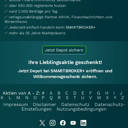
✅ über 550.000 registrierte Nutzer
✅ rund 2.000 Beiträge pro Tag
✅ verlagsunabhängige Partner ARIVA, FinanzNachrichten und
BörsenNews
✅ Jederzeit einfach handeln beim
SMARTBROKER+
✅ mehr als 25 Jahre Marktpräsenz
Jetzt Depot sichern
Ihre Lieblingsaktie geschenkt!
Jetzt Depot bei SMARTBROKER+ eröffnen und
Willkommensgeschenk sichern.
Aktien von A - Z:
#
A
B
C
D
E
F
G
H
I
J
K
L
M
N
O
P
Q
R
S
T
U
V
W
X
Y
Z
Impressum
Disclaimer
Datenschutz
Datenschutz-
Einstellungen
Nutzungsbedingungen