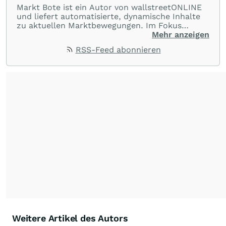
Markt Bote ist ein Autor von wallstreetONLINE
und liefert automatisierte, dynamische Inhalte
zu aktuellen Marktbewegungen. Im Fokus
stehen Tops und Flops, Branchentrends und
Mehr anzeigen
Impulse aus der Community. Ob Tech-Aktien,
RSS-Feed abonnieren
Rohstoffe oder Krypto – die Beiträge sind kurz,
prägnant und regen zur Diskussion an, sodass
Leser schnell einen Überblick gewinnen und
eigene Marktideen entwickeln können.
Weitere Artikel des Autors