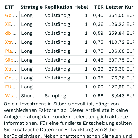
ETF
Strategie
Replikation
Hebel
TER
Letzter Kurs
Gold Bullion Securities
Long
Vollständig
1
0,40
364,05
EUR
XETRA Gold
Long
Vollständig
1
0,36
126,23
EUR
db Physical Gold ETC Euro Hedged
Long
Vollständig
1
0,59
259,84
EUR
Xtrackers Physical Silver EUR Hedged ETC
Long
Vollständig
1
0,75
410,72
EUR
Platin Index Zertifikat Open-End (DBETC)
Long
Vollständig
1
0,75
106,68
EUR
Silber Index Zertifikat Open-End (DBETC)
Long
Vollständig
1
0,45
637,75
EUR
Xtrackers Physical Gold ETC (EUR) der DB ETC plc
Long
Vollständig
1
0,29
376,30
EUR
Gold Index Zertifikat Open-End (iShares plc)
Long
Vollständig
1
0,25
76,36
EUR
EUWAX Gold
Long
1
0,00
127,99
EUR
WisdomTree Copper 1x Daily Short
Short
Sampling
1
0,98
8,443
EUR
Ob ein Investment in Silber sinnvoll ist, hängt von
verschiedenen Faktoren ab. Dieser Artikel stellt keine
Anlageberatung dar, sondern liefert lediglich aktuelle
Informationen. Für eine fundierte Entscheidung sollten
Sie zusätzliche Daten zur Entwicklung von Silber
berücksichtigen. Neben charttechnischen Signalen und