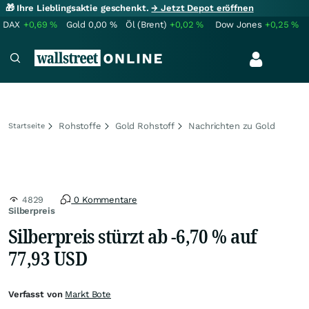
🎁 Ihre Lieblingsaktie geschenkt.
→ Jetzt Depot eröffnen
DAX
+0,69
%
Gold
0,00
%
Öl (Brent)
+0,02
%
Dow Jones
+0,25
%
Rohstoffe
Gold Rohstoff
Nachrichten zu Gold
Startseite
4829
0 Kommentare
Silberpreis
Silberpreis stürzt ab -6,70 % auf
77,93 USD
Verfasst von
Markt Bote