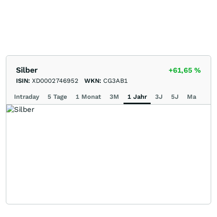
Silber
+61,65
%
ISIN:
XD0002746952
WKN:
CG3AB1
Intraday
5 Tage
1 Monat
3M
1 Jahr
3J
5J
Max