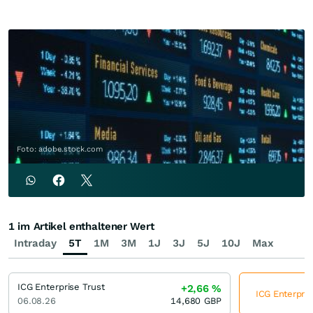
Foto: adobe.stock.com
1 im Artikel enthaltener Wert
Intraday
5T
1M
3M
1J
3J
5J
10J
Max
ICG Enterprise Trust
+2,66
%
ICG Enterpris
06.08.26
14,680
GBP