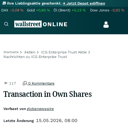
🎁 Ihre Lieblingsaktie geschenkt.
→ Jetzt Depot eröffnen
DAX
-0,09
%
Gold
+0,60
%
Öl (Brent)
+5,15
%
Dow Jones
-0,92
%
Aktien
ICG Enterprise Trust Aktie
Startseite
Nachrichten zu ICG Enterprise Trust
117
0 Kommentare
Transaction in Own Shares
Verfasst von
globenewswire
15.05.2026, 08:00
Letzte Änderung