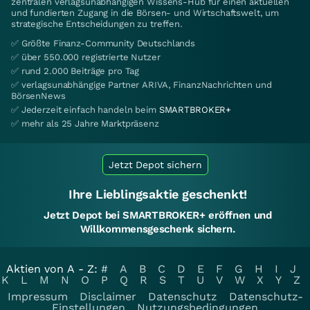
zentralen verlagsunabhängigen Wissens-Hub für einen aktuellen
und fundierten Zugang in die Börsen- und Wirtschaftswelt, um
strategische Entscheidungen zu treffen.
✅ Größte Finanz-Community Deutschlands
✅ über 550.000 registrierte Nutzer
✅ rund 2.000 Beiträge pro Tag
✅ verlagsunabhängige Partner ARIVA, FinanzNachrichten und
BörsenNews
✅ Jederzeit einfach handeln beim
SMARTBROKER+
✅ mehr als 25 Jahre Marktpräsenz
Jetzt Depot sichern
Ihre Lieblingsaktie geschenkt!
Jetzt Depot bei SMARTBROKER+ eröffnen und
Willkommensgeschenk sichern.
Aktien von A - Z:
#
A
B
C
D
E
F
G
H
I
J
K
L
M
N
O
P
Q
R
S
T
U
V
W
X
Y
Z
Impressum
Disclaimer
Datenschutz
Datenschutz-
Einstellungen
Nutzungsbedingungen