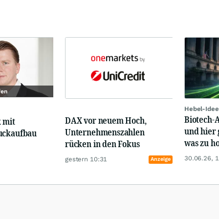
fen
Hebel-Idee
Biotech-A
DAX vor neuem Hoch,
 mit
und hier 
Unternehmenszahlen
uckaufbau
was zu ho
rücken in den Fokus
30.06.26, 
gestern 10:31
Anzeige