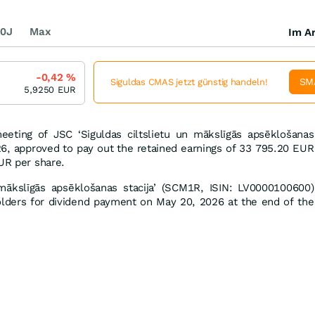
0J
Max
Im Ar
-0,42
%
SM
Siguldas CMAS jetzt günstig handeln!
5,9250
EUR
eeting of JSC ‘Siguldas ciltslietu un mākslīgās apsēklošanas
2026, approved to pay out the retained earnings of 33 795.20 EUR
EUR per share.
 mākslīgās apsēklošanas stacija’ (SCM1R, ISIN: LV0000100600)
holders for dividend payment on May 20, 2026 at the end of the