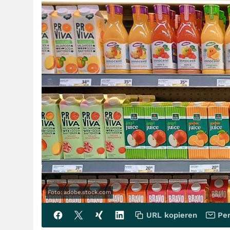
Foto: adobe.stock.com
URL kopieren
Per