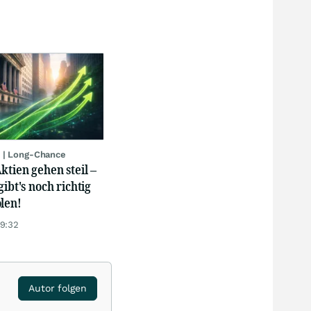
 | Long-Chance
ktien gehen steil –
gibt's noch richtig
len!
19:32
Autor folgen