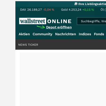
🎁 Ihre Lieblingsakt
DAX
26.189,27
-0,04
%
Gold
4.253,24
+0,15
%
Öl 
Depot eröffnen
Aktien
Community
Nachrichten
Indizes
Fonds
NEWS TICKER