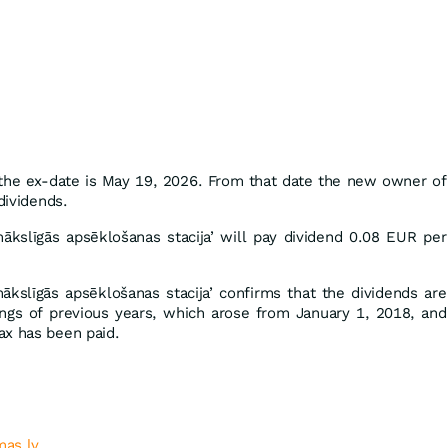
the ex-date is May 19, 2026. From that date the new owner of
dividends.
mākslīgās apsēklošanas stacija’ will pay dividend 0.08 EUR per
mākslīgās apsēklošanas stacija’ confirms that the dividends are
ings of previous years, which arose from January 1, 2018, and
ax has been paid.
as.lv