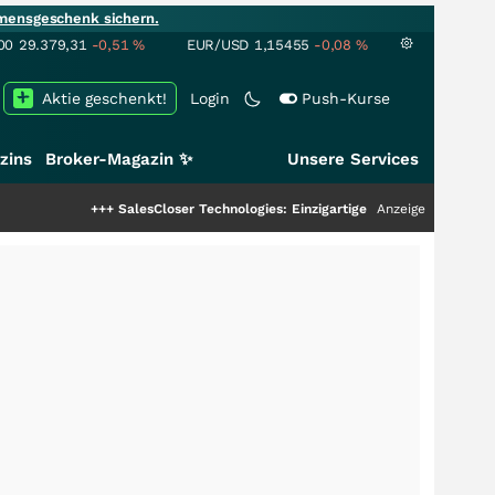
mensgeschenk sichern.
00
29.379,31
-0,51
%
EUR/USD
1,15455
-0,08
%
Aktie geschenkt!
Login
Push-Kurse
zins
Broker-Magazin ✨
Unsere Services
++
SalesCloser Technologies: Einzigartige Leistung zieht die Top-Dogs an!
Anzeige
++