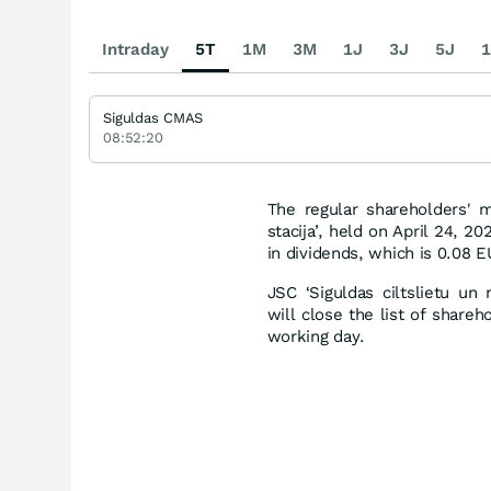
Intraday
5T
1M
3M
1J
3J
5J
1
Siguldas CMAS
08:52:20
The regular shareholders' m
stacija’, held on April 24, 
in dividends, which is 0.08 
JSC ‘Siguldas ciltslietu un
will close the list of share
working day.