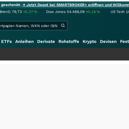
ie geschenkt.
→ Jetzt Depot bei SMARTBROKER+ eröffnen und Willkom
(Brent)
79,73
+0,37
%
Dow Jones
54.488,09
+0,16
%
US Tech 1
ETFs
Anleihen
Derivate
Rohstoffe
Krypto
Devisen
Fest
+