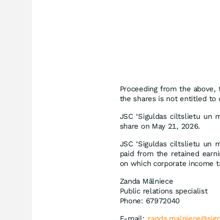
Proceeding from the above, 
the shares is not entitled to 
JSC ‘Siguldas ciltslietu un 
share on May 21, 2026.
JSC ‘Siguldas ciltslietu un 
paid from the retained earn
on which corporate income t
Zanda Mālniece
Public relations specialist
Phone: 67972040
E-mail:
zanda.malniece@sigm