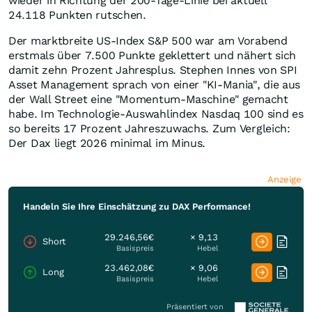
wieder in Richtung der 200-Tage-Linie bei aktuell
24.118 Punkten rutschen.
Der marktbreite US-Index S&P 500 war am Vorabend
erstmals über 7.500 Punkte geklettert und nähert sich
damit zehn Prozent Jahresplus. Stephen Innes von SPI
Asset Management sprach von einer "KI-Mania", die aus
der Wall Street eine "Momentum-Maschine" gemacht
habe. Im Technologie-Auswahlindex Nasdaq 100 sind es
so bereits 17 Prozent Jahreszuwachs. Zum Vergleich:
Der Dax liegt 2026 minimal im Minus.
Anzeige
Handeln Sie Ihre Einschätzung zu DAX Performance!
29.246,56€
× 9,13
Short
Basispreis
Hebel
23.462,08€
× 9,06
Long
Basispreis
Hebel
Präsentiert von