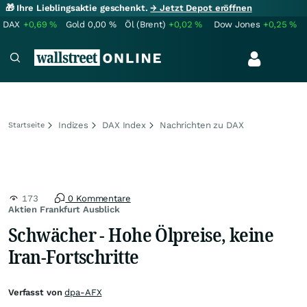
🎁 Ihre Lieblingsaktie geschenkt.
→ Jetzt Depot eröffnen
DAX
+0,69
%
Gold
0,00
%
Öl (Brent)
+0,02
%
Dow Jones
+0,25
%
Indizes
DAX Index
Nachrichten zu DAX
Startseite
173
0 Kommentare
Aktien Frankfurt Ausblick
Schwächer - Hohe Ölpreise, keine
Iran-Fortschritte
Verfasst von
dpa-AFX