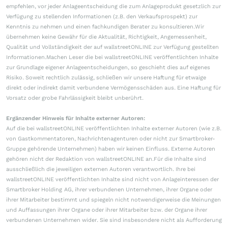
empfehlen, vor jeder Anlageentscheidung die zum Anlageprodukt gesetzlich zur
Verfügung zu stellenden Informationen (z.B. den Verkaufsprospekt) zur
Kenntnis zu nehmen und einen fachkundigen Berater zu konsultieren.Wir
übernehmen keine Gewähr für die Aktualität, Richtigkeit, Angemessenheit,
Qualität und Vollständigkeit der auf wallstreetONLINE zur Verfügung gestellten
Informationen.Machen Leser die bei wallstreetONLINE veröffentlichten Inhalte
zur Grundlage eigener Anlageentscheidungen, so geschieht dies auf eigenes
Risiko. Soweit rechtlich zulässig, schließen wir unsere Haftung für etwaige
direkt oder indirekt damit verbundene Vermögensschäden aus. Eine Haftung für
Vorsatz oder grobe Fahrlässigkeit bleibt unberührt.
Ergänzender Hinweis für Inhalte externer Autoren:
Auf die bei wallstreetONLINE veröffentlichten Inhalte externer Autoren (wie z.B.
von Gastkommentatoren, Nachrichtenagenturen oder nicht zur Smartbroker-
Gruppe gehörende Unternehmen) haben wir keinen Einfluss. Externe Autoren
gehören nicht der Redaktion von wallstreetONLINE an.Für die Inhalte sind
ausschließlich die jeweiligen externen Autoren verantwortlich. Ihre bei
wallstreetONLINE veröffentlichten Inhalte sind nicht von Anlageinteressen der
Smartbroker Holding AG, ihrer verbundenen Unternehmen, ihrer Organe oder
ihrer Mitarbeiter bestimmt und spiegeln nicht notwendigerweise die Meinungen
und Auffassungen ihrer Organe oder ihrer Mitarbeiter bzw. der Organe ihrer
verbundenen Unternehmen wider. Sie sind insbesondere nicht als Aufforderung