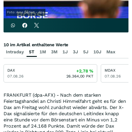
Foto: Arne Dedert - dpa
10 im Artikel enthaltene Werte
Intraday
5T
1M
3M
1J
3J
5J
10J
Max
DAX
MDAX
+2,78
%
07.08.26
26.364,00
PKT
07.08.26
FRANKFURT (dpa-AFX) - Nach dem starken
Feiertagshandel an Christi Himmelfahrt geht es für den
Dax am Freitag wohl zunächst wieder abwärts. Der X-
Dax signalisierte für den deutschen Leitindex knapp
eine Stunde vor dem Börsenstart ein Minus von 1,2
Prozent auf 24.168 Punkte. Damit würde der Dax