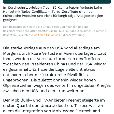
Im Durchschnitt erleiden 7 von 10 Kleinanlegern Verluste beim
Handel mit Turbo-Zertifikaten. Turbo-Zertifikate sind hoch
risikoreiche Produkte und nicht für langfristige Anlagestrategien
geeignet.
Den Basisprospekt sowie die Endgültigen Bedingungen und die
Basisinformationsblätter erhalten Sie bei Klick auf das Disclaimer Dokument.
Beachten Sie auch die
weiteren Hinweise
zu dieser Werbung.
Die starke Vorlage aus den USA wird allerdings am
Morgen durch klare Verluste in Asien überlagert. Laut
Innes werden die Vorschusslorbeeren des Treffens
zwischen den Präsidenten Chinas und der USA wieder
eingesammelt. Es habe die Lage vielleicht etwas
entspannt, aber die "strukturelle Rivalität" sei
ungebrochen. Die zuletzt ohnehin wieder hohen
Ölpreise ziehen wegen des weiterhin ungelösten Krieges
zwischen den USA und dem Iran weiter an.
Der Mobilfunk- und TV-Anbieter Freenet steigerte im
ersten Quartal den Umsatz deutlich. Treiber war vor
allem die Integration von Mobilezone Deutschland