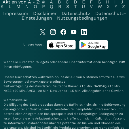
Aktien von A - Z:
#
A
B
C
D
E
F
G
H
I
J
K
L
M
N
O
P
Q
R
S
T
U
V
W
X
Y
Z
Impressum
Disclaimer
Datenschutz
Datenschutz-
Einstellungen
Nutzungsbedingungen
Unsere Apps:
Wenn Sie Kursdaten, Widgets oder andere Finanzinformationen benötigen, hilft
Ihnen
ARIVA
gerne.
Unsere User schätzen wallstreet-online.de: 4.8 von 5 Sternen ermittelt aus 285
Bewertungen bei www.kagels-trading.de
Zeitverzögerung der Kursdaten: Deutsche Börsen +15 Min. NASDAQ +15 Min.
NYSE +20 Min. AMEX +20 Min. Dow Jones +15 Min. Alle Angaben ohne Gewähr.
Werbehinweise:
Die Billigung des Basisprospekts durch die BaFin ist nicht als ihre Befürwortung
der angebotenen Wertpapiere zu verstehen. Wir empfehlen Interessenten und
potenziellen Anlegern den Basisprospekt und die Endgültigen Bedingungen zu
lesen, bevor sie eine Anlageentscheidung treffen, um sich möglichst umfassend
zu informieren, insbesondere über die potenziellen Risiken und Chancen des
Wertpapiers. Sie sind im Begriff, ein Produkt zu erwerben, das nicht einfach ist