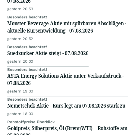
07.08.2026
gestern 20:53
Besonders beachtet!
Monster Beverage Aktie mit spürbaren Abschlägen -
aktuelle Kursentwicklung - 07.08.2026
gestern 20:52
Besonders beachtet!
Suedzucker Aktie steigt - 07.08.2026
gestern 20:00
Besonders beachtet!
ASTA Energy Solutions Aktie unter Verkaufsdruck -
07.08.2026
gestern 19:00
Besonders beachtet!
Nemetschek Aktie - Kurs legt am 07.08.2026 stark zu
gestern 18:00
Rohstoffpreise Überblick
Goldpreis, Silberpreis, Öl (Brent/WTI) – Rohstoffe am