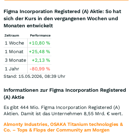
Figma Incorporation Registered (A) Aktie: So hat
sich der Kurs in den vergangenen Wochen und
Monaten entwickelt
Zeitraum
Performance
1 Woche
+10,80
%
1 Monat
+25,48
%
3 Monate
+2,13
%
1 Jahr
-80,99
%
Stand: 15.05.2026, 08:39 Uhr
Informationen zur Figma Incorporation Registered
(A) Aktie
Es gibt 444 Mio. Figma Incorporation Registered (A)
Aktien. Damit ist das Unternehmen 8,55 Mrd. € wert.
Almonty Industries, OSAKA Titanium technologies &
Co. – Tops & Flops der Community am Morgen