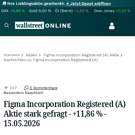
🎁 Ihre Lieblingsaktie geschenkt.
→ Jetzt Depot eröffnen
DAX
+0,69
%
Gold
0,00
%
Öl (Brent)
-1,53
%
Dow Jones
+0,25
%
Aktien
Figma Incorporation Registered (A) Aktie
Startseite
Nachrichten zu Figma Incorporation Registered (A)
157
0 Kommentare
Besonders beachtet!
Figma Incorporation Registered (A)
Aktie stark gefragt - +11,86 % -
15.05.2026