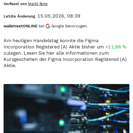
Verfasst von
Markt Bote
15.05.2026, 08:39
Letzte Änderung
wallstreetONLINE
bei
Google bevorzugen.
Am heutigen Handelstag konnte die Figma
Incorporation Registered (A) Aktie bisher um
+11,86
%
zulegen. Lesen Sie hier alle Informationen zum
Kursgeschehen der Figma Incorporation Registered (A)
Aktie.