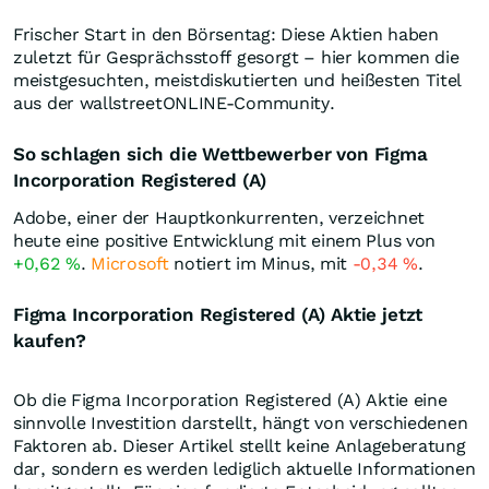
Frischer Start in den Börsentag: Diese Aktien haben
zuletzt für Gesprächsstoff gesorgt – hier kommen die
meistgesuchten, meistdiskutierten und heißesten Titel
aus der wallstreetONLINE-Community.
So schlagen sich die Wettbewerber von Figma
Incorporation Registered (A)
Adobe, einer der Hauptkonkurrenten, verzeichnet
heute eine positive Entwicklung mit einem Plus von
+0,62
%
.
Microsoft
notiert im Minus, mit
-0,34
%
.
Figma Incorporation Registered (A) Aktie jetzt
kaufen?
Ob die Figma Incorporation Registered (A) Aktie eine
sinnvolle Investition darstellt, hängt von verschiedenen
Faktoren ab. Dieser Artikel stellt keine Anlageberatung
dar, sondern es werden lediglich aktuelle Informationen