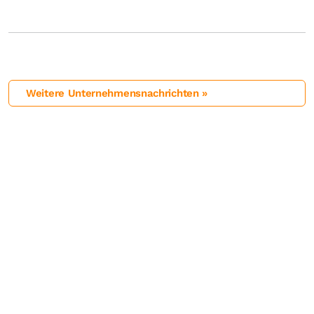
Weitere Unternehmensnachrichten »