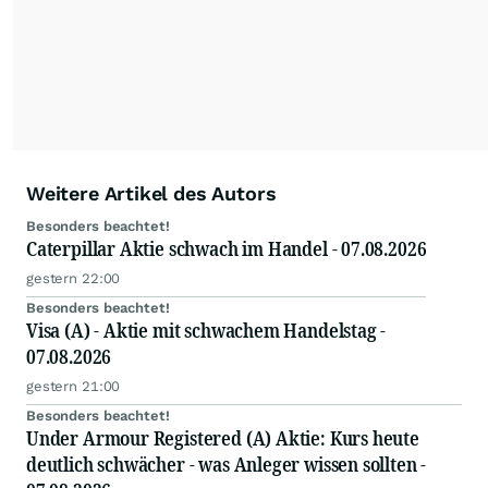
Weitere Artikel des Autors
Besonders beachtet!
Caterpillar Aktie schwach im Handel - 07.08.2026
gestern 22:00
Besonders beachtet!
Visa (A) - Aktie mit schwachem Handelstag -
07.08.2026
gestern 21:00
Besonders beachtet!
Under Armour Registered (A) Aktie: Kurs heute
deutlich schwächer - was Anleger wissen sollten -