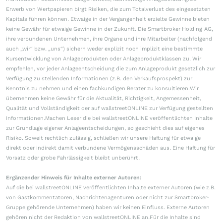
Erwerb von Wertpapieren birgt Risiken, die zum Totalverlust des eingesetzten
Kapitals führen können. Etwaige in der Vergangenheit erzielte Gewinne bieten
keine Gewähr für etwaige Gewinne in der Zukunft. Die Smartbroker Holding AG,
ihre verbundenen Unternehmen, ihre Organe und ihre Mitarbeiter (nachfolgend
auch „wir“ bzw. „uns“) sichern weder explizit noch implizit eine bestimmte
Kursentwicklung von Anlageprodukten oder Anlageproduktklassen zu. Wir
empfehlen, vor jeder Anlageentscheidung die zum Anlageprodukt gesetzlich zur
Verfügung zu stellenden Informationen (z.B. den Verkaufsprospekt) zur
Kenntnis zu nehmen und einen fachkundigen Berater zu konsultieren.Wir
übernehmen keine Gewähr für die Aktualität, Richtigkeit, Angemessenheit,
Qualität und Vollständigkeit der auf wallstreetONLINE zur Verfügung gestellten
Informationen.Machen Leser die bei wallstreetONLINE veröffentlichten Inhalte
zur Grundlage eigener Anlageentscheidungen, so geschieht dies auf eigenes
Risiko. Soweit rechtlich zulässig, schließen wir unsere Haftung für etwaige
direkt oder indirekt damit verbundene Vermögensschäden aus. Eine Haftung für
Vorsatz oder grobe Fahrlässigkeit bleibt unberührt.
Ergänzender Hinweis für Inhalte externer Autoren:
Auf die bei wallstreetONLINE veröffentlichten Inhalte externer Autoren (wie z.B.
von Gastkommentatoren, Nachrichtenagenturen oder nicht zur Smartbroker-
Gruppe gehörende Unternehmen) haben wir keinen Einfluss. Externe Autoren
gehören nicht der Redaktion von wallstreetONLINE an.Für die Inhalte sind