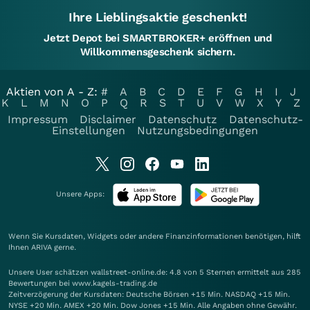
Ihre Lieblingsaktie geschenkt!
Jetzt Depot bei SMARTBROKER+ eröffnen und
Willkommensgeschenk sichern.
Aktien von A - Z:
#
A
B
C
D
E
F
G
H
I
J
K
L
M
N
O
P
Q
R
S
T
U
V
W
X
Y
Z
Impressum
Disclaimer
Datenschutz
Datenschutz-
Einstellungen
Nutzungsbedingungen
Unsere Apps:
Wenn Sie Kursdaten, Widgets oder andere Finanzinformationen benötigen, hilft
Ihnen
ARIVA
gerne.
Unsere User schätzen wallstreet-online.de: 4.8 von 5 Sternen ermittelt aus 285
Bewertungen bei www.kagels-trading.de
Zeitverzögerung der Kursdaten: Deutsche Börsen +15 Min. NASDAQ +15 Min.
NYSE +20 Min. AMEX +20 Min. Dow Jones +15 Min. Alle Angaben ohne Gewähr.