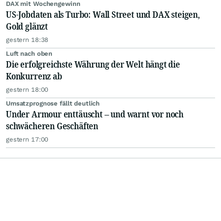
DAX mit Wochengewinn
US-Jobdaten als Turbo: Wall Street und DAX steigen,
Gold glänzt
gestern 18:38
Luft nach oben
Die erfolgreichste Währung der Welt hängt die
Konkurrenz ab
gestern 18:00
Umsatzprognose fällt deutlich
Under Armour enttäuscht – und warnt vor noch
schwächeren Geschäften
gestern 17:00