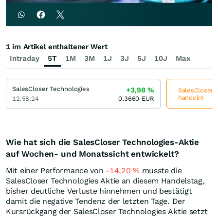
1 im Artikel enthaltener Wert
Intraday
5T
1M
3M
1J
3J
5J
10J
Max
SalesCloser Technologies
+3,98
%
SalesCloser T
handeln!
12:58:24
0,3660
EUR
Wie hat sich die SalesCloser Technologies-Aktie
auf Wochen- und Monatssicht entwickelt?
Mit einer Performance von
-14,20
%
musste die
SalesCloser Technologies Aktie an diesem Handelstag,
bisher deutliche Verluste hinnehmen und bestätigt
damit die negative Tendenz der letzten Tage. Der
Kursrückgang der SalesCloser Technologies Aktie setzt