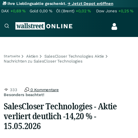
🎁 Ihre Lieblingsaktie geschenkt.
→ Jetzt Depot eröffnen
DAX
+0,69
%
Gold
0,00
%
Öl (Brent)
+0,02
%
Dow Jones
+0,25
%
Aktien
SalesCloser Technologies Aktie
Startseite
Nachrichten zu SalesCloser Technologies
333
0 Kommentare
Besonders beachtet!
SalesCloser Technologies - Aktie
verliert deutlich -14,20 % -
15.05.2026