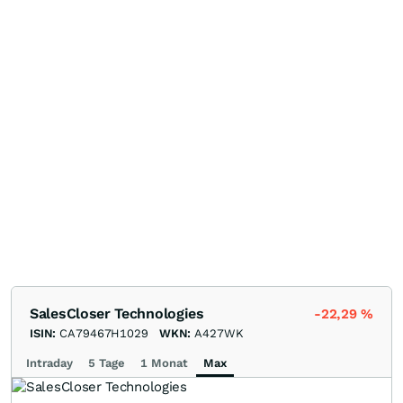
SalesCloser Technologies
-22,29
%
ISIN:
CA79467H1029
WKN:
A427WK
Intraday
5 Tage
1 Monat
Max