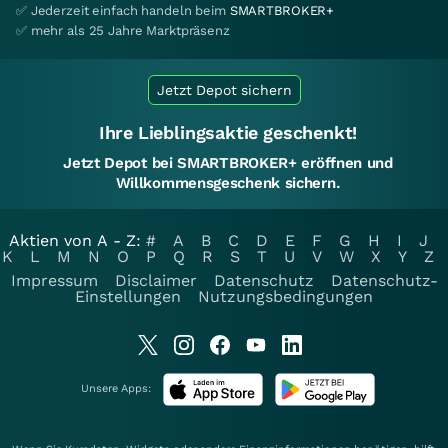
✅ Jederzeit einfach handeln beim
SMARTBROKER+
✅ mehr als 25 Jahre Marktpräsenz
Jetzt Depot sichern
Ihre Lieblingsaktie geschenkt!
Jetzt Depot bei SMARTBROKER+ eröffnen und
Willkommensgeschenk sichern.
Aktien von A - Z:
#
A
B
C
D
E
F
G
H
I
J
K
L
M
N
O
P
Q
R
S
T
U
V
W
X
Y
Z
Impressum
Disclaimer
Datenschutz
Datenschutz-
Einstellungen
Nutzungsbedingungen
Unsere Apps: