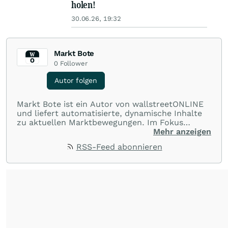
holen!
30.06.26, 19:32
Markt Bote
0
Follower
Autor folgen
Markt Bote ist ein Autor von wallstreetONLINE
und liefert automatisierte, dynamische Inhalte
zu aktuellen Marktbewegungen. Im Fokus
stehen Tops und Flops, Branchentrends und
Mehr anzeigen
Impulse aus der Community. Ob Tech-Aktien,
RSS-Feed abonnieren
Rohstoffe oder Krypto – die Beiträge sind kurz,
prägnant und regen zur Diskussion an, sodass
Leser schnell einen Überblick gewinnen und
eigene Marktideen entwickeln können.