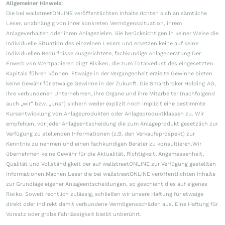
Allgemeiner Hinweis:
Die bei wallstreetONLINE veröffentlichten Inhalte richten sich an sämtliche
Leser, unabhängig von ihrer konkreten Vermögenssituation, ihrem
Anlageverhalten oder ihren Anlagezielen. Sie berücksichtigen in keiner Weise die
individuelle Situation des einzelnen Lesers und ersetzen keine auf seine
individuellen Bedürfnisse ausgerichtete, fachkundige Anlageberatung.Der
Erwerb von Wertpapieren birgt Risiken, die zum Totalverlust des eingesetzten
Kapitals führen können. Etwaige in der Vergangenheit erzielte Gewinne bieten
keine Gewähr für etwaige Gewinne in der Zukunft. Die Smartbroker Holding AG,
ihre verbundenen Unternehmen, ihre Organe und ihre Mitarbeiter (nachfolgend
auch „wir“ bzw. „uns“) sichern weder explizit noch implizit eine bestimmte
Kursentwicklung von Anlageprodukten oder Anlageproduktklassen zu. Wir
empfehlen, vor jeder Anlageentscheidung die zum Anlageprodukt gesetzlich zur
Verfügung zu stellenden Informationen (z.B. den Verkaufsprospekt) zur
Kenntnis zu nehmen und einen fachkundigen Berater zu konsultieren.Wir
übernehmen keine Gewähr für die Aktualität, Richtigkeit, Angemessenheit,
Qualität und Vollständigkeit der auf wallstreetONLINE zur Verfügung gestellten
Informationen.Machen Leser die bei wallstreetONLINE veröffentlichten Inhalte
zur Grundlage eigener Anlageentscheidungen, so geschieht dies auf eigenes
Risiko. Soweit rechtlich zulässig, schließen wir unsere Haftung für etwaige
direkt oder indirekt damit verbundene Vermögensschäden aus. Eine Haftung für
Vorsatz oder grobe Fahrlässigkeit bleibt unberührt.