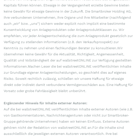
Kapitals führen können. Etwaige in der Vergangenheit erzielte Gewinne bieten
keine Gewähr für etwaige Gewinne in der Zukunft. Die Smartbroker Holding AG,
ihre verbundenen Unternehmen, ihre Organe und ihre Mitarbeiter (nachfolgend
auch „wir“ bzw. „uns“) sichern weder explizit noch implizit eine bestimmte
Kursentwicklung von Anlageprodukten oder Anlageproduktklassen zu. Wir
empfehlen, vor jeder Anlageentscheidung die zum Anlageprodukt gesetzlich zur
Verfügung zu stellenden Informationen (z.B. den Verkaufsprospekt) zur
Kenntnis zu nehmen und einen fachkundigen Berater zu konsultieren.Wir
übernehmen keine Gewähr für die Aktualität, Richtigkeit, Angemessenheit,
Qualität und Vollständigkeit der auf wallstreetONLINE zur Verfügung gestellten
Informationen.Machen Leser die bei wallstreetONLINE veröffentlichten Inhalte
zur Grundlage eigener Anlageentscheidungen, so geschieht dies auf eigenes
Risiko. Soweit rechtlich zulässig, schließen wir unsere Haftung für etwaige
direkt oder indirekt damit verbundene Vermögensschäden aus. Eine Haftung für
Vorsatz oder grobe Fahrlässigkeit bleibt unberührt.
Ergänzender Hinweis für Inhalte externer Autoren:
Auf die bei wallstreetONLINE veröffentlichten Inhalte externer Autoren (wie z.B.
von Gastkommentatoren, Nachrichtenagenturen oder nicht zur Smartbroker-
Gruppe gehörende Unternehmen) haben wir keinen Einfluss. Externe Autoren
gehören nicht der Redaktion von wallstreetONLINE an.Für die Inhalte sind
ausschließlich die jeweiligen externen Autoren verantwortlich. Ihre bei