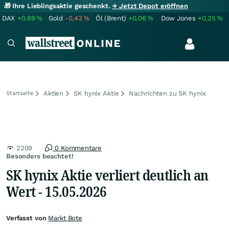
🎁 Ihre Lieblingsaktie geschenkt.
→ Jetzt Depot eröffnen
DAX
+0,69
%
Gold
-0,43
%
Öl (Brent)
+0,06
%
Dow Jones
+0,25
%
Aktien
SK hynix Aktie
Nachrichten zu SK hynix
Startseite
2209
0 Kommentare
Besonders beachtet!
SK hynix Aktie verliert deutlich an
Wert - 15.05.2026
Verfasst von
Markt Bote