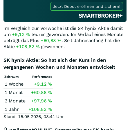
Jetzt Depot eröffnen und sichern!
Im Vergleich zur Vorwoche ist die SK hynix Aktie damit
um
+9,12
%
teurer geworden. Im Verlauf eines Monats
beträgt das Plus
+60,88
%
. Seit Jahresanfang hat die
Aktie
+108,82
%
gewonnen.
SK hynix Aktie: So hat sich der Kurs in den
vergangenen Wochen und Monaten entwickelt
Zeitraum
Performance
1 Woche
+9,12
%
1 Monat
+60,88
%
3 Monate
+97,96
%
1 Jahr
+108,82
%
Stand: 15.05.2026, 08:41 Uhr