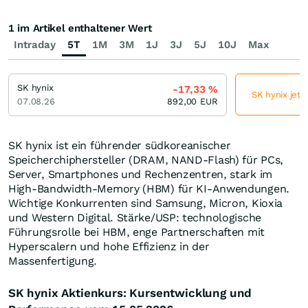
1 im Artikel enthaltener Wert
Intraday
5T
1M
3M
1J
3J
5J
10J
Max
SK hynix
-17,33
%
SK hynix jetz
07.08.26
892,00
EUR
SK hynix ist ein führender südkoreanischer
Speicherchiphersteller (DRAM, NAND-Flash) für PCs,
Server, Smartphones und Rechenzentren, stark im
High-Bandwidth-Memory (HBM) für KI-Anwendungen.
Wichtige Konkurrenten sind Samsung, Micron, Kioxia
und Western Digital. Stärke/USP: technologische
Führungsrolle bei HBM, enge Partnerschaften mit
Hyperscalern und hohe Effizienz in der
Massenfertigung.
SK hynix Aktienkurs: Kursentwicklung und