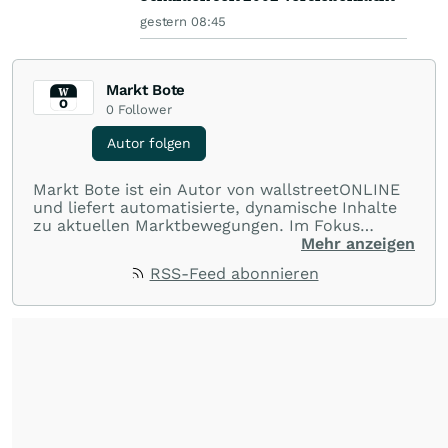
gestern 08:45
Markt Bote
0
Follower
Autor folgen
Markt Bote ist ein Autor von wallstreetONLINE
und liefert automatisierte, dynamische Inhalte
zu aktuellen Marktbewegungen. Im Fokus
stehen Tops und Flops, Branchentrends und
Mehr anzeigen
Impulse aus der Community. Ob Tech-Aktien,
RSS-Feed abonnieren
Rohstoffe oder Krypto – die Beiträge sind kurz,
prägnant und regen zur Diskussion an, sodass
Leser schnell einen Überblick gewinnen und
eigene Marktideen entwickeln können.