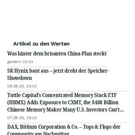
Artikel zu den Werten
Was hinter dem brisanten China-Plan steckt
gestern 10:14
SK Hynix baut aus – jetzt droht der Speicher-
Showdown
08.08.26, 10:15
Tuttle Capital's Concentrated Memory Stack ETF
(HBMX) Adds Exposure to CXMT, the $488 Billion
Chinese Memory Maker Many U.S. Investors Can't
Access Directly
07.08.26, 19:15
DAX, Bittium Corporation & Co. – Tops & Flops der
Community am Nachmittag