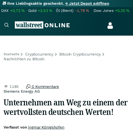
🎁 Ihre Lieblingsaktie geschenkt.
→ Jetzt Depot eröffnen
DAX
+0,72
%
Gold
+2,53
%
Öl (Brent)
-1,78
%
Dow Jones
+0,30
%
Cryptocurrency
Bitcoin Cryptocurrency
Startseite
Nachrichten zu Bitcoin
1185
0 Kommentare
Siemens Energy AG
Unternehmen am Weg zu einem der
wertvollsten deutschen Werten!
Verfasst von
Ingmar Königshofen