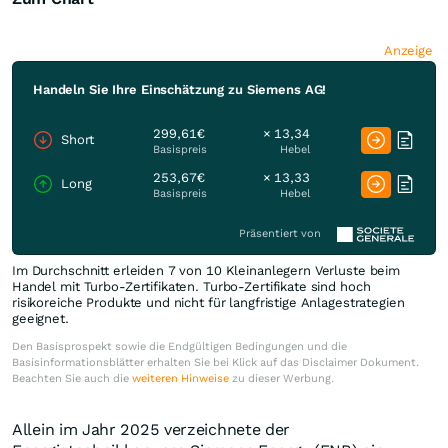
Anzeige
Handeln Sie Ihre Einschätzung zu Siemens AG!
299,61€
× 13,34
Short
Basispreis
Hebel
253,67€
× 13,33
Long
Basispreis
Hebel
Präsentiert von
Im Durchschnitt erleiden 7 von 10 Kleinanlegern Verluste beim
Handel mit Turbo-Zertifikaten. Turbo-Zertifikate sind hoch
risikoreiche Produkte und nicht für langfristige Anlagestrategien
geeignet.
Den Basisprospekt sowie die Endgültigen Bedingungen und die
Basisinformationsblätter erhalten Sie bei Klick auf das Disclaimer Dokument.
Beachten Sie auch die
weiteren Hinweise
zu dieser Werbung.
Allein im Jahr 2025 verzeichnete der