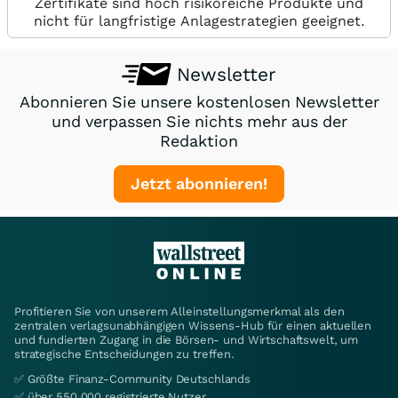
Zertifikate sind hoch risikoreiche Produkte und
nicht für langfristige Anlagestrategien geeignet.
Newsletter
Abonnieren Sie unsere kostenlosen Newsletter
und verpassen Sie nichts mehr aus der
Redaktion
Jetzt abonnieren!
Profitieren Sie von unserem Alleinstellungsmerkmal als den
zentralen verlagsunabhängigen Wissens-Hub für einen aktuellen
und fundierten Zugang in die Börsen- und Wirtschaftswelt, um
strategische Entscheidungen zu treffen.
✅ Größte Finanz-Community Deutschlands
✅ über 550.000 registrierte Nutzer