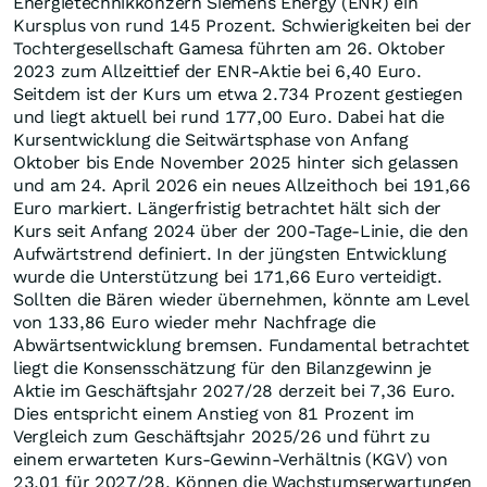
Energietechnikkonzern Siemens Energy (ENR) ein
Kursplus von rund 145 Prozent. Schwierigkeiten bei der
Tochtergesellschaft Gamesa führten am 26. Oktober
2023 zum Allzeittief der ENR-Aktie bei 6,40 Euro.
Seitdem ist der Kurs um etwa 2.734 Prozent gestiegen
und liegt aktuell bei rund 177,00 Euro. Dabei hat die
Kursentwicklung die Seitwärtsphase von Anfang
Oktober bis Ende November 2025 hinter sich gelassen
und am 24. April 2026 ein neues Allzeithoch bei 191,66
Euro markiert. Längerfristig betrachtet hält sich der
Kurs seit Anfang 2024 über der 200-Tage-Linie, die den
Aufwärtstrend definiert. In der jüngsten Entwicklung
wurde die Unterstützung bei 171,66 Euro verteidigt.
Sollten die Bären wieder übernehmen, könnte am Level
von 133,86 Euro wieder mehr Nachfrage die
Abwärtsentwicklung bremsen. Fundamental betrachtet
liegt die Konsensschätzung für den Bilanzgewinn je
Aktie im Geschäftsjahr 2027/28 derzeit bei 7,36 Euro.
Dies entspricht einem Anstieg von 81 Prozent im
Vergleich zum Geschäftsjahr 2025/26 und führt zu
einem erwarteten Kurs-Gewinn-Verhältnis (KGV) von
23,01 für 2027/28. Können die Wachstumserwartungen