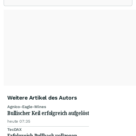
veröffentlicht.
➡️ Zur Telegram-Gruppe:
https://t.me/s/ik_invest
Telegram Gruppen-Name: ik_invest
Weitere Artikel des Autors
Agnico-Eagle-Mines
Bullischer Keil erfolgreich aufgelöst
heute 07:35
TecDAX
Erfolgreich Pullback vollzogen