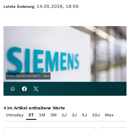
14.05.2026, 18:56
Letzte Änderung
Foto: Daniel Karmann - dpa
4 im Artikel enthaltene Werte
Intraday
5T
1M
3M
1J
3J
5J
10J
Max