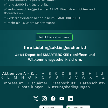
✅ rund 2.000 Beiträge pro Tag
✅ verlagsunabhängige Partner ARIVA, FinanzNachrichten und
BörsenNews
✅ Jederzeit einfach handeln beim
SMARTBROKER+
✅ mehr als 25 Jahre Marktpräsenz
Jetzt Depot sichern
Ihre Lieblingsaktie geschenkt!
Jetzt Depot bei SMARTBROKER+ eröffnen und
Willkommensgeschenk sichern.
Aktien von A - Z:
#
A
B
C
D
E
F
G
H
I
J
K
L
M
N
O
P
Q
R
S
T
U
V
W
X
Y
Z
Impressum
Disclaimer
Datenschutz
Datenschutz-
Einstellungen
Nutzungsbedingungen