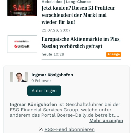
Hebel-Idee | Long-Chance
Jetzt kaufen? Diesen KI-Profiteur
verschleudert der Markt mal
wieder für lau!
21.07.26, 20:07
Europäische Aktienmärkte im Plus,
Nasdaq vorbörslich gefragt
heute 10:28
Anzeige
Ingmar Königshofen
0
Follower
Autor folgen
Ingmar Königshofen
ist Geschäftsführer bei der
FSG Financial Services Group, welche unter
anderem das Portal Boerse-Daily.de betreibt.
Dort werden mehrmals täglich top-aktuelle
Mehr anzeigen
Analysen zu DAX, US-Indizes sowie zu
RSS-Feed abonnieren
besonders attraktiven Einzelwerten