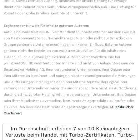
Risiko. Soweit rechtlich zulässig, schließen wir unsere Haftung für etwaige
direkt oder indirekt damit verbundene Vermögensschäden aus. Eine Haftung für
Vorsatz oder grobe Fahrlässigkeit bleibt unberührt.
Ergänzender Hinweis für Inhalte externer Autoren:
Auf die bei wallstreetONLINE veröffentlichten Inhalte externer Autoren (wie z.B.
von Gastkommentatoren, Nachrichtenagenturen oder nicht zur Smartbroker-
Gruppe gehörende Unternehmen) haben wir keinen Einfluss. Externe Autoren
gehören nicht der Redaktion von wallstreetONLINE an.Für die Inhalte sind
ausschließlich die jeweiligen externen Autoren verantwortlich. Ihre bei
wallstreetONLINE veröffentlichten Inhalte sind nicht von Anlageinteressen der
Smartbroker Holding AG, ihrer verbundenen Unternehmen, ihrer Organe oder
ihrer Mitarbeiter bestimmt und spiegeln nicht notwendigerweise die Meinungen
und Auffassungen ihrer Organe oder ihrer Mitarbeiter bzw. der Organe ihrer
verbundenen Unternehmen wider. Sie sind insbesondere nicht als Aufforderung
durch die Smartbroker Holding AG, ihre verbundenen Unternehmen, ihre Organe
oder ihrer Mitarbeiter zu verstehen, bestimmte Anlageprodukte zu kaufen oder
zu verkaufen oder eine bestimmte Anlagestrategie zu verfolgen. (
Ausführlicher
Disclaimer
)
Im Durchschnitt erleiden 7 von 10 Kleinanlegern
Verluste beim Handel mit Turbo-Zertifikaten. Turbo-