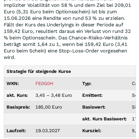
impliziter Volatilität von 58 % und dem Ziel bei 209,01
Euro (5,31 Euro beim Optionsschein) ist bis zum
15.06.2026 eine Rendite von rund 53 % zu erzielen.
Fällt der Kurs des Underlyings in dieser Periode auf
159,42 Euro, resultiert daraus ein Verlust von rund 32
% beim Optionsschein. Das Chance-Risiko-Verhältnis
beträgt somit 1,64 zu 1, wenn bei 159,42 Euro (3,41
Euro beim Schein) eine Stop-Loss-Order vorgesehen
wird.
Strategie für steigende Kurse
WKN:
FE0G0H
Typ:
Cal
akt. Kurs:
3,45 – 3,48 Euro
Emittent:
Soc
Basispreis:
185,00 Euro
Basiswert:
Si
akt. Kurs Basiswert:
17
Laufzeit:
19.03.2027
Kursziel:
5,3