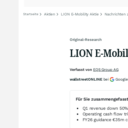
Aktien
LION E-Mobility Aktie
Nachrichten 
Startseite
Original-Research
LION E-Mobil
Verfasst von
EQS Group AG
wallstreetONLINE
bei
Google
Für Sie zusammengefass
Q1 revenue down 50% 
Operating cash flow t
FY26 guidance €35m c