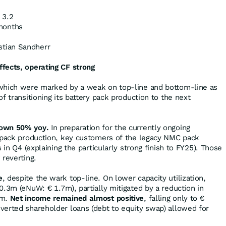
 3.2
months
stian Sandherr
fects, operating CF strong
which were marked by a weak on top-line and bottom-line as
f transitioning its battery pack production to the next
down 50% yoy.
In preparation for the currently ongoing
y pack production, key customers of the legacy NMC pack
 in Q4 (explaining the particularly strong finish to FY25). Those
 reverting.
e
, despite the wark top-line. On lower capacity utilization,
0.3m (eNuW: € 1.7m), partially mitigated by a reduction in
2m.
Net income remained almost positive
, falling only to €
erted shareholder loans (debt to equity swap) allowed for