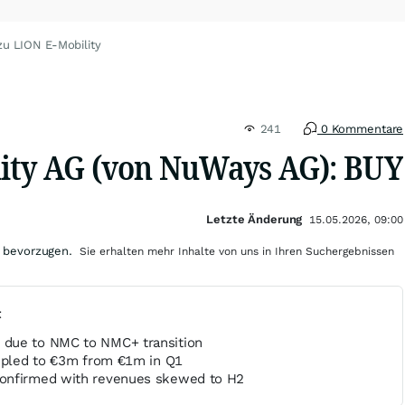
zu LION E-Mobility
241
0 Kommentare
ity AG (von NuWays AG): BUY
Letzte Änderung
15.05.2026, 09:00
 bevorzugen.
Sie erhalten mehr Inhalte von uns in Ihren Suchergebnissen
t
due to NMC to NMC+ transition
ripled to €3m from €1m in Q1
onfirmed with revenues skewed to H2