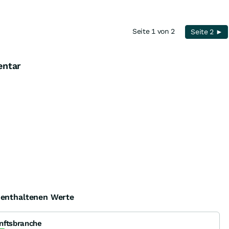
Seite 1 von 2
Seite 2 ►
entar
e enthaltenen Werte
nftsbranche