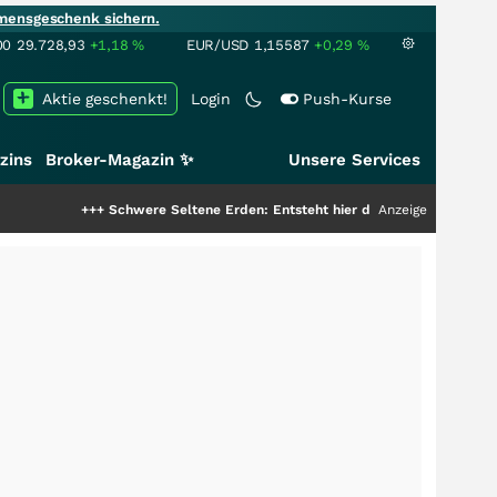
mensgeschenk sichern.
00
29.728,93
+1,18
%
EUR/USD
1,15587
+0,29
%
Aktie geschenkt!
Login
Push-Kurse
zins
Broker-Magazin ✨
Unsere Services
+++
Schwere Seltene Erden: Entsteht hier die nächste Milliardenstory?
Anzeige
+++