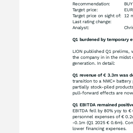
Recommendation:
BUY
Target price:
EUR
Target price on sight of:
12 
Last rating change:
Analyst:
Chri
Q1 burdened by temporary ef
LION published Q1 prelims, 
the company in in the midst o
generation. In detail:
Q1 revenue of € 3.3m was 
transition to a NMC+ batter
partially stock-piled products
pull-forward effects are now
Q1 EBITDA remained positiv
EBITDA fell by 80% yoy to € 
personnel expenses of € 0.
-0.1m (Q1 2025 € 0.6m). Conv
lower financing expenses.