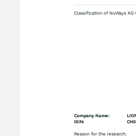
Classification of NuWays AG 
Company Name:
LIO
ISIN:
CH0
Reason for the research: