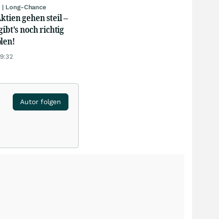
 | Long-Chance
ktien gehen steil –
gibt's noch richtig
len!
19:32
Autor folgen