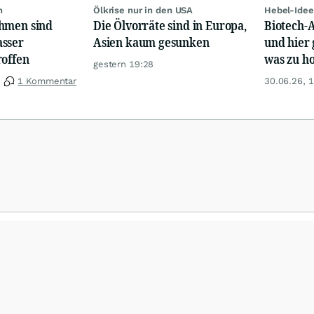
n
Ölkrise nur in den USA
Hebel-Idee
hmen sind
Die Ölvorräte sind in Europa,
Biotech-A
sser
Asien kaum gesunken
und hier 
roffen
was zu ho
gestern 19:28
1 Kommentar
30.06.26, 