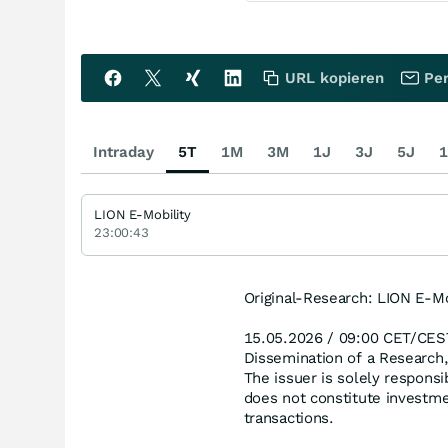
URL kopieren
Per
Intraday
5T
1M
3M
1J
3J
5J
1
LION E-Mobility
23:00:43
Original-Research: LION E-M
15.05.2026 / 09:00 CET/CES
Dissemination of a Research
The issuer is solely responsi
does not constitute investme
transactions.