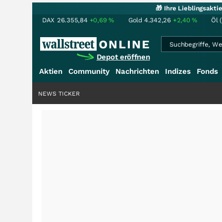
🎁 Ihre Lieblingsakt
DAX
26.355,84
+0,69
%
Gold
4.342,26
+2,40
%
Öl 
Depot eröffnen
Aktien
Community
Nachrichten
Indizes
Fonds
NEWS TICKER