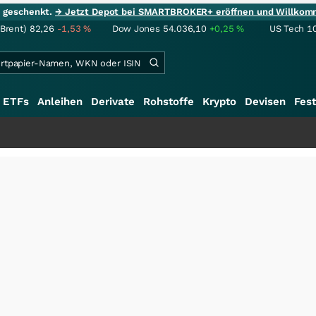
ie geschenkt.
→ Jetzt Depot bei SMARTBROKER+ eröffnen und Willkom
(Brent)
82,26
-1,53
%
Dow Jones
54.036,10
+0,25
%
US Tech 1
ETFs
Anleihen
Derivate
Rohstoffe
Krypto
Devisen
Fest