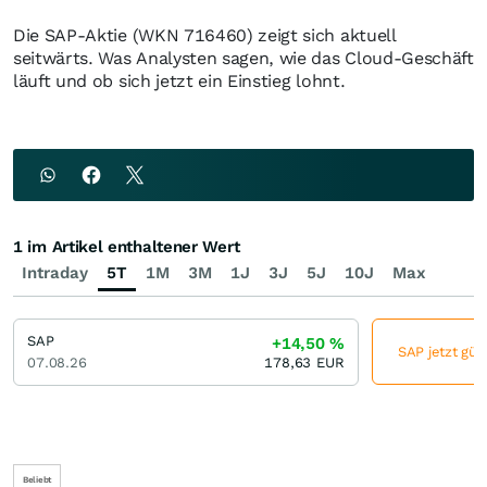
Die SAP-Aktie (WKN 716460) zeigt sich aktuell
seitwärts. Was Analysten sagen, wie das Cloud-Geschäft
läuft und ob sich jetzt ein Einstieg lohnt.
1 im Artikel enthaltener Wert
Intraday
5T
1M
3M
1J
3J
5J
10J
Max
SAP
+14,50
%
SAP jetzt gün
07.08.26
178,63
EUR
Beliebt