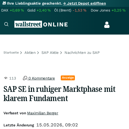
🎁 Ihre Lieblingsaktie geschenkt.
→ Jetzt Depot eröffnen
DAX
+0,69
%
Gold
+2,40
%
Öl (Brent)
-1,53
%
Dow Jones
+0,25
%
Aktien
SAP Aktie
Nachrichten zu SAP
Startseite
Anzeige
113
0 Kommentare
SAP SE in ruhiger Marktphase mit
klarem Fundament
Verfasst von
Maximilian Berger
15.05.2026, 09:02
Letzte Änderung