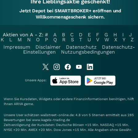
Ihre Lieblingsaktie geschenkt!
Jetzt Depot bei SMARTBROKER+ eröffnen und
Willkommensgeschenk sichern.
Aktien von A - Z:
#
A
B
C
D
E
F
G
H
I
J
K
L
M
N
O
P
Q
R
S
T
U
V
W
X
Y
Z
Impressum
Disclaimer
Datenschutz
Datenschutz-
Einstellungen
Nutzungsbedingungen
Unsere Apps:
Wenn Sie Kursdaten, Widgets oder andere Finanzinformationen benötigen, hilft
Ihnen
ARIVA
gerne.
Unsere User schätzen wallstreet-online.de: 4.8 von 5 Sternen ermittelt aus 285
Bewertungen bei www.kagels-trading.de
Zeitverzögerung der Kursdaten: Deutsche Börsen +15 Min. NASDAQ +15 Min.
NYSE +20 Min. AMEX +20 Min. Dow Jones +15 Min. Alle Angaben ohne Gewähr.