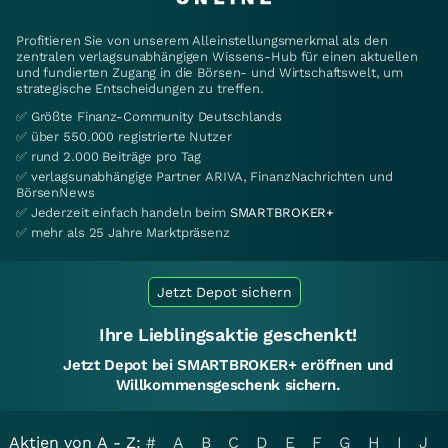
Profitieren Sie von unserem Alleinstellungsmerkmal als den
zentralen verlagsunabhängigen Wissens-Hub für einen aktuellen
und fundierten Zugang in die Börsen- und Wirtschaftswelt, um
strategische Entscheidungen zu treffen.
✅ Größte Finanz-Community Deutschlands
✅ über 550.000 registrierte Nutzer
✅ rund 2.000 Beiträge pro Tag
✅ verlagsunabhängige Partner ARIVA, FinanzNachrichten und
BörsenNews
✅ Jederzeit einfach handeln beim
SMARTBROKER+
✅ mehr als 25 Jahre Marktpräsenz
Jetzt Depot sichern
Ihre Lieblingsaktie geschenkt!
Jetzt Depot bei SMARTBROKER+ eröffnen und
Willkommensgeschenk sichern.
Aktien von A - Z:
#
A
B
C
D
E
F
G
H
I
J