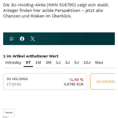
Die 3U-Holding-Aktie (WKN 516790) zeigt sich stabil.
Anleger finden hier solide Perspektiven – jetzt alle
Chancen und Risiken im Überblick.
1 im Artikel enthaltener Wert
Intraday
5T
1M
3M
1J
3J
5J
10J
Max
3U HOLDING
-1,48
%
3U HOLDING j
17:23:43
0,9760
EUR
Beliebt