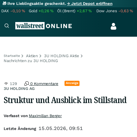
🎁 Ihre Lieblingsaktie geschenkt.
→ Jetzt Depot eröffnen
DAX
-0,10
%
Gold
+0,26
%
Öl (Brent)
+2,67
%
Dow Jones
-0,63
%
Aktien
3U HOLDING Aktie
Startseite
Nachrichten zu 3U HOLDING
Anzeige
129
0 Kommentare
3U HOLDING AG
Struktur und Ausblick im Stillstand
Verfasst von
Maximilian Berger
15.05.2026, 09:51
Letzte Änderung