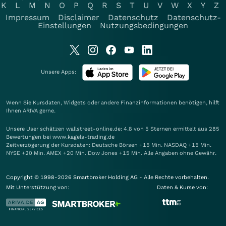
K
L
M
N
O
P
Q
R
S
T
U
V
W
X
Y
Z
Impressum
Disclaimer
Datenschutz
Datenschutz-
Einstellungen
Nutzungsbedingungen
Unsere Apps:
Wenn Sie Kursdaten, Widgets oder andere Finanzinformationen benötigen, hilft
Ihnen
ARIVA
gerne.
Unsere User schätzen wallstreet-online.de: 4.8 von 5 Sternen ermittelt aus 285
Bewertungen bei www.kagels-trading.de
Zeitverzögerung der Kursdaten: Deutsche Börsen +15 Min. NASDAQ +15 Min.
NYSE +20 Min. AMEX +20 Min. Dow Jones +15 Min. Alle Angaben ohne Gewähr.
Copyright © 1998-2026 Smartbroker Holding AG - Alle Rechte vorbehalten.
Mit Unterstützung von:
Daten & Kurse von: