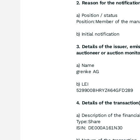
2. Reason for the notificatio
a) Position / status
Position:
Member of the mana
b) Initial notification
3. Details of the issuer, em
auctioneer or auction monito
a) Name
grenke AG
b) LEI
529900BHRYZ464GFD289
4. Details of the transaction
a) Description of the financi
Type:
Share
ISIN:
DE000A161N30