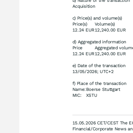
b) Nature of the transaction
Acquisition
c) Price(s) and volume(s)
Price(s)
Volume(s)
12.24 EUR
12,240.00 EUR
d) Aggregated information
Price
Aggregated volum
12.24 EUR
12,240.00 EUR
e) Date of the transaction
13/05/2026; UTC+2
f) Place of the transaction
Name:
Boerse Stuttgart
MIC:
XSTU
15.05.2026 CET/CEST The EQ
Financial/Corporate News an