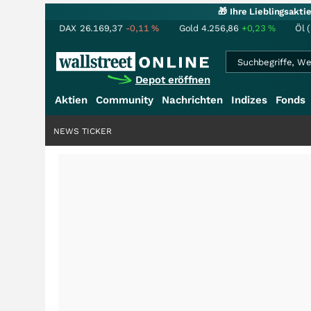
🎁 Ihre Lieblingsakt
DAX
26.169,37
-0,11
%
Gold
4.256,86
+0,23
%
Öl 
Depot eröffnen
Aktien
Community
Nachrichten
Indizes
Fonds
NEWS TICKER