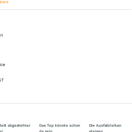
News
en
ice
ST
ett abgedrehter
Das Top könnte schon
Die Ausfallrisiken
el
da sein
steigen