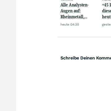
Alle Analysten-
+45 
Augen auf:
dies
Rheinmetall,
heut
Deutsche Telekom,
auf 
heute 04:30
geste
Siemens, Airbnb &
Lyft
Schreibe Deinen Komm