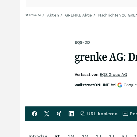
Aktien
GRENKE Aktie
Nachrichten zu GR
Startseite
EQS-DD
grenke AG: Dr
Verfasst von
EQS Group AG
wallstreetONLINE
bei
Google
URL kopieren
Per
Intraday
5T
1M
3M
1J
3J
5J
1