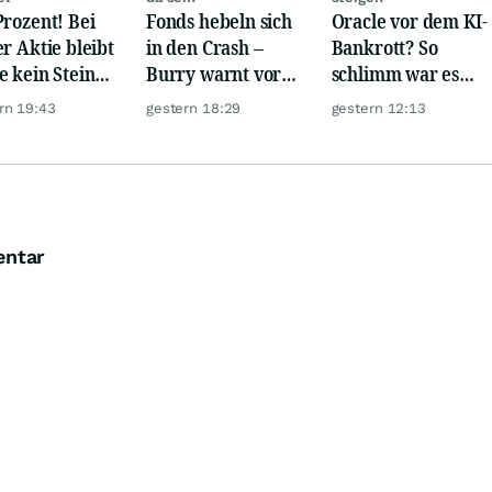
Prozent! Bei
Fonds hebeln sich
Oracle vor dem KI-
er Aktie bleibt
in den Crash –
Bankrott? So
e kein Stein
Burry warnt vor
schlimm war es
dem anderen!
einem Absturz wie
noch nie!
rn 19:43
gestern 18:29
gestern 12:13
1987
entar