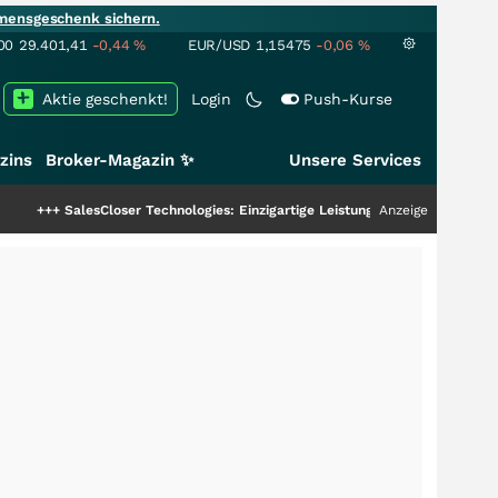
mensgeschenk sichern.
00
29.401,41
-0,44
%
EUR/USD
1,15475
-0,06
%
Aktie geschenkt!
Login
Push-Kurse
zins
Broker-Magazin ✨
Unsere Services
esCloser Technologies: Einzigartige Leistung zieht die Top-Dogs an!
Anzeige
+++