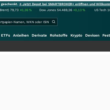
ie geschenkt.
→ Jetzt Depot bei SMARTBROKER+ eröffnen und Willkom
(Brent)
79,73
+0,36
%
Dow Jones
54.469,26
+0,13
%
US Tech 1
ETFs
Anleihen
Derivate
Rohstoffe
Krypto
Devisen
Fest
+++
Sal