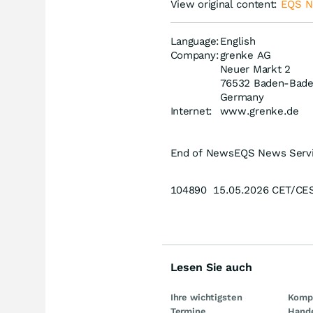
View original content:
EQS 
Language:
English
Company:
grenke AG
Neuer Markt 2
76532 Baden-Bad
Germany
Internet:
www.grenke.de
End of News
EQS News Serv
104890 15.05.2026 CET/CE
Lesen Sie auch
Ihre wichtigsten
Kompl
Termine
Hand