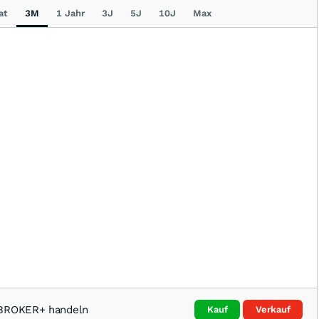
at
3M
1 Jahr
3J
5J
10J
Max
TBROKER+ handeln
Kauf
Verkauf