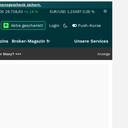
mensgeschenk sichern.
00
29.728,93
+1,18
%
EUR/USD
1,15587
0,00
%
Aktie geschenkt!
Login
Push-Kurse
zins
Broker-Magazin ✨
Unsere Services
Anzeige