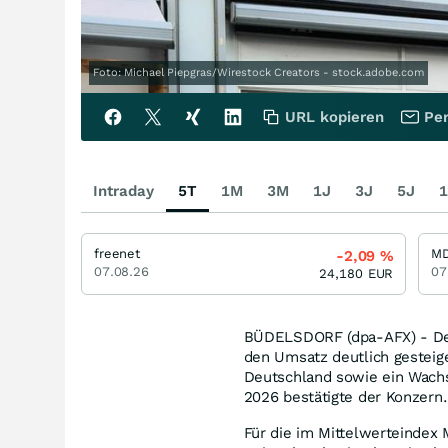
Foto: Michael Piepgras/Wirestock Creators - stock.adobe.com
URL kopieren
Per
Intraday
5T
1M
3M
1J
3J
5J
1
freenet
M
-2,09
%
07.08.26
07
24,180
EUR
BÜDELSDORF (dpa-AFX) - Der
den Umsatz deutlich gesteige
Deutschland sowie ein Wachs
2026 bestätigte der Konzern
Für die im Mittelwerteindex 