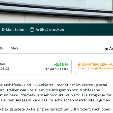
 E-Mail teilen
Artikel drucken
0J
Max
Im Ar
DAX
+0,56
%
🎁 SMARTBROKER+ Akt
Ihre Lieblingsaktie ge
.08.26
32.407,20
PKT
 Mobilfunk- und TV-Anbieter Freenet hat im ersten Quartal
rt. Treiber war vor allem die Integration von Mobilezone
tum beim Internet-Fernsehprodukt waipu.tv. Die Prognose für
. Bei den Anlegern kam das im schwachen Marktumfeld gut an.
MDax gelistete Aktie ging es zuletzt um 0,8 Prozent nach oben.