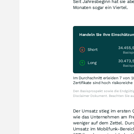
Seit Jahresbeginn hat sie ab
Monaten sogar ein Viertel.
Handeln Sie Ihre Einschätzu
34.455,
Short
Basisp
30.473,
Long
Basisp
Im Durchschnitt erleiden 7 von 1
Zertifikate sind hoch risikoreich
Den Basisprospekt sowie die Endgültig
Disclaimer Dokument. Beachten Sie a
Der Umsatz stieg im ersten Q
wie das Unternehmen am Freit
weniger auf dem Zettel. Dur
Umsatz im Mobilfunk-Bereich