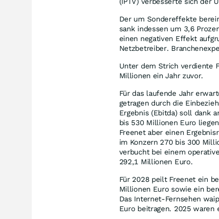
(IPTV) verbesserte sich der 
Der um Sondereffekte berein
sank indessen um 3,6 Prozen
einen negativen Effekt aufg
Netzbetreiber. Branchenexpe
Unter dem Strich verdiente F
Millionen ein Jahr zuvor.
Für das laufende Jahr erwar
getragen durch die Einbezie
Ergebnis (Ebitda) soll dank
bis 530 Millionen Euro liege
Freenet aber einen Ergebnisrü
im Konzern 270 bis 300 Mill
verbucht bei einem operativen
292,1 Millionen Euro.
Für 2028 peilt Freenet ein b
Millionen Euro sowie ein ber
Das Internet-Fernsehen waip
Euro beitragen. 2025 waren e