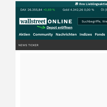
🎁 Ihre Lieblingsakt
DAX
26.355,84
+0,69
%
Gold
4.342,26
0,00
%
Öl (
Depot eröffnen
Aktien
Community
Nachrichten
Indizes
Fonds
NEWS TICKER
+++
Saga bei 0