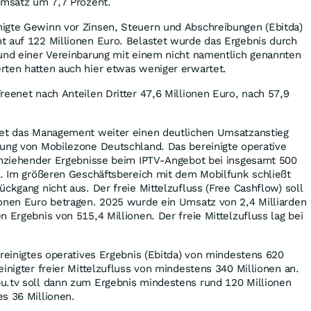
Umsatz um 7,7 Prozent.
igte Gewinn vor Zinsen, Steuern und Abschreibungen (Ebitda)
t auf 122 Millionen Euro. Belastet wurde das Ergebnis durch
rund einer Vereinbarung mit einem nicht namentlich genannten
rten hatten auch hier etwas weniger erwartet.
reenet nach Anteilen Dritter 47,6 Millionen Euro, nach 57,9
tet das Management weiter einen deutlichen Umsatzanstieg
hung von Mobilezone Deutschland. Das bereinigte operative
 anziehender Ergebnisse beim IPTV-Angebot bei insgesamt 500
n. Im größeren Geschäftsbereich mit dem Mobilfunk schließt
ckgang nicht aus. Der freie Mittelzufluss (Free Cashflow) soll
ionen Euro betragen. 2025 wurde ein Umsatz von 2,4 Milliarden
 Ergebnis von 515,4 Millionen. Der freie Mittelzufluss lag bei
ereinigtes operatives Ergebnis (Ebitda) von mindestens 620
einigter freier Mittelzufluss von mindestens 340 Millionen an.
u.tv soll dann zum Ergebnis mindestens rund 120 Millionen
s 36 Millionen.