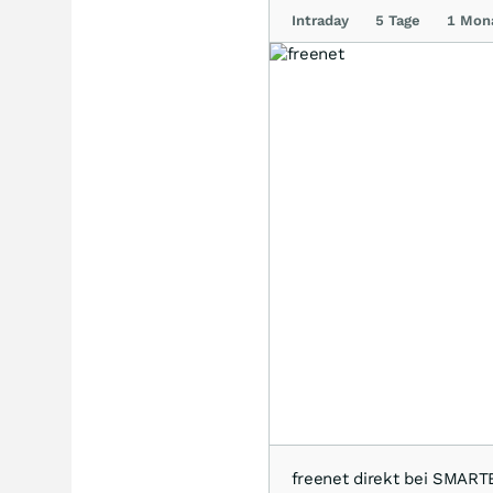
Intraday
5 Tage
1 Mon
freenet direkt bei SMAR