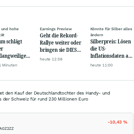
 und hohe
Earnings Preview
Könnte für Silber alles
Geht die Rekord-
tät
ändern
m schlägt
Silberpreis: Lösen
Rallye weiter oder
er
die US-
bringen sie DIESE
klangweilige
Inflationsdaten am
Werte jetzt zu Fall?
heute 12:58
denden-ETF
Mittwoch eine
1 Minuten
heute 11:00
 Tech- und KI-
große Rallye aus?
e!
et den Kauf der Deutschlandtochter des Handy- und
s der Schweiz für rund 230 Millionen Euro
-10,43
%
A0Z2ZZ