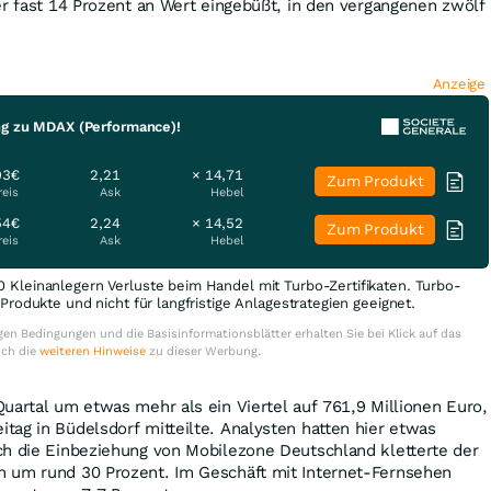
er fast 14 Prozent an Wert eingebüßt, in den vergangenen zwölf
Anzeige
ng zu MDAX (Performance)!
93€
2,21
× 14,71
Zum Produkt
reis
Ask
Hebel
54€
2,24
× 14,52
Zum Produkt
reis
Ask
Hebel
0 Kleinanlegern Verluste beim Handel mit Turbo-Zertifikaten. Turbo-
e Produkte und nicht für langfristige Anlagestrategien geeignet.
en Bedingungen und die Basisinformationsblätter erhalten Sie bei Klick auf das
uch die
weiteren Hinweise
zu dieser Werbung.
uartal um etwas mehr als ein Viertel auf 761,9 Millionen Euro,
ag in Büdelsdorf mitteilte. Analysten hatten hier etwas
ch die Einbeziehung von Mobilezone Deutschland kletterte der
 um rund 30 Prozent. Im Geschäft mit Internet-Fernsehen