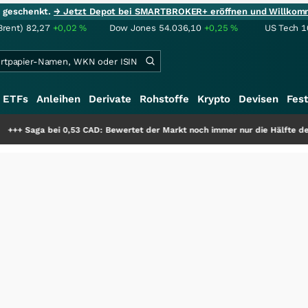
ie geschenkt.
→ Jetzt Depot bei SMARTBROKER+ eröffnen und Willkom
Brent)
82,27
+0,02
%
Dow Jones
54.036,10
+0,25
%
US Tech 1
ETFs
Anleihen
Derivate
Rohstoffe
Krypto
Devisen
Fest
,53 CAD: Bewertet der Markt noch immer nur die Hälfte der Story?
+++