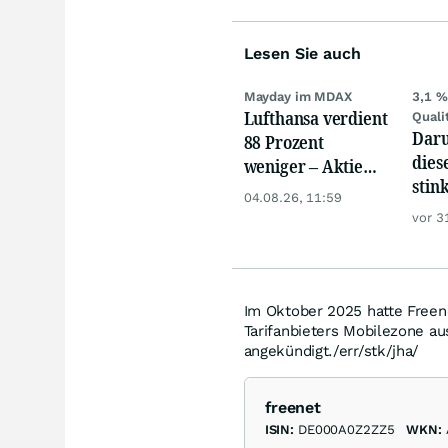
Lesen Sie auch
Mayday im MDAX
3,1 %
Lufthansa verdient
Quali
Daru
88 Prozent
dies
weniger – Aktie
stin
crasht zweistellig
04.08.26, 11:59
Divi
vor 3
jetzt
Wert
Im Oktober 2025 hatte Freen
Tarifanbieters Mobilezone au
angekündigt./err/stk/jha/
freenet
ISIN:
DE000A0Z2ZZ5
WKN: