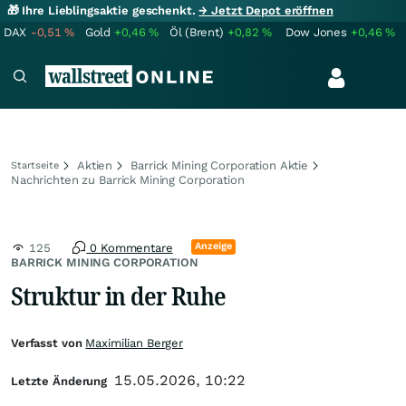
🎁 Ihre Lieblingsaktie geschenkt.
→ Jetzt Depot eröffnen
DAX
-0,51
%
Gold
+0,46
%
Öl (Brent)
+0,82
%
Dow Jones
+0,46
%
Aktien
Barrick Mining Corporation Aktie
Startseite
Nachrichten zu Barrick Mining Corporation
Anzeige
125
0 Kommentare
BARRICK MINING CORPORATION
Struktur in der Ruhe
Verfasst von
Maximilian Berger
15.05.2026, 10:22
Letzte Änderung