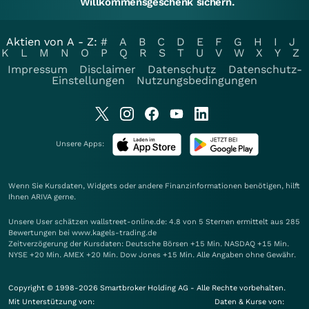
Willkommensgeschenk sichern.
Aktien von A - Z:
#
A
B
C
D
E
F
G
H
I
J
K
L
M
N
O
P
Q
R
S
T
U
V
W
X
Y
Z
Impressum
Disclaimer
Datenschutz
Datenschutz-
Einstellungen
Nutzungsbedingungen
Unsere Apps:
Wenn Sie Kursdaten, Widgets oder andere Finanzinformationen benötigen, hilft
Ihnen
ARIVA
gerne.
Unsere User schätzen wallstreet-online.de: 4.8 von 5 Sternen ermittelt aus 285
Bewertungen bei www.kagels-trading.de
Zeitverzögerung der Kursdaten: Deutsche Börsen +15 Min. NASDAQ +15 Min.
NYSE +20 Min. AMEX +20 Min. Dow Jones +15 Min. Alle Angaben ohne Gewähr.
Copyright © 1998-2026 Smartbroker Holding AG - Alle Rechte vorbehalten.
Mit Unterstützung von:
Daten & Kurse von: