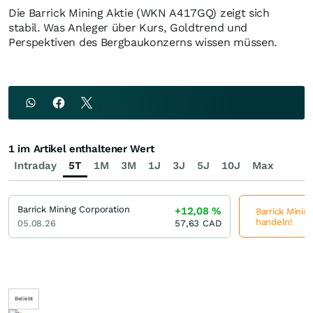
Die Barrick Mining Aktie (WKN A417GQ) zeigt sich
stabil. Was Anleger über Kurs, Goldtrend und
Perspektiven des Bergbaukonzerns wissen müssen.
1 im Artikel enthaltener Wert
Intraday
5T
1M
3M
1J
3J
5J
10J
Max
Barrick Mining Corporation
+12,08
%
Barrick Minin
handeln!
05.08.26
57,63
CAD
Beliebt