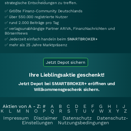
strategische Entscheidungen zu treffen.
✅ Größte Finanz-Community Deutschlands
✅ über 550.000 registrierte Nutzer
✅ rund 2.000 Beiträge pro Tag
✅ verlagsunabhängige Partner ARIVA, FinanzNachrichten und
BörsenNews
✅ Jederzeit einfach handeln beim
SMARTBROKER+
✅ mehr als 25 Jahre Marktpräsenz
Jetzt Depot sichern
Ihre Lieblingsaktie geschenkt!
Jetzt Depot bei SMARTBROKER+ eröffnen und
Willkommensgeschenk sichern.
Aktien von A - Z:
#
A
B
C
D
E
F
G
H
I
J
K
L
M
N
O
P
Q
R
S
T
U
V
W
X
Y
Z
Impressum
Disclaimer
Datenschutz
Datenschutz-
Einstellungen
Nutzungsbedingungen