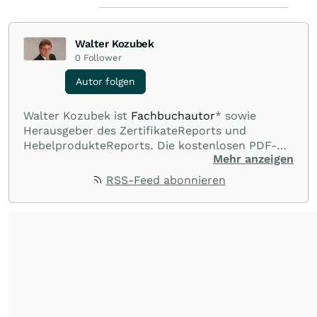
Walter Kozubek
0
Follower
Autor folgen
Walter Kozubek ist
Fachbuchautor
* sowie
Herausgeber des ZertifikateReports und
HebelprodukteReports. Die kostenlosen PDF-
Mehr anzeigen
Newsletter erscheinen wöchentlich. Weitere
Infos:
www.zertifikatereport.de
und
RSS-Feed abonnieren
www.hebelprodukte.de
. *Werbelink