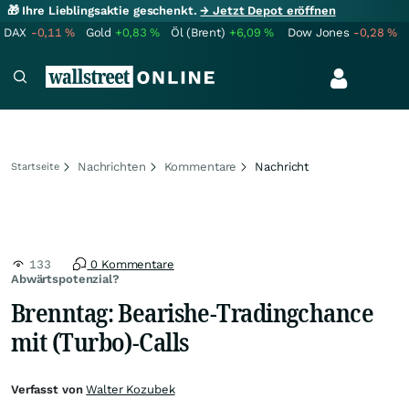
🎁 Ihre Lieblingsaktie geschenkt.
→ Jetzt Depot eröffnen
DAX
-0,11
%
Gold
+0,83
%
Öl (Brent)
+6,09
%
Dow Jones
-0,28
%
Nachrichten
Kommentare
Nachricht
Startseite
133
0 Kommentare
Abwärtspotenzial?
Brenntag: Bearishe-Tradingchance
mit (Turbo)-Calls
Verfasst von
Walter Kozubek