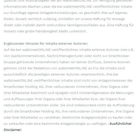
Qualität und Vollständigkeit der auf wallstreetONLINE zur Verfügung gestellten
Informationen.Machen Leser die bei wallstreetONLINE veröffentlichten Inhalte
zur Grundlage eigener Anlageentscheidungen, so geschieht dies auf eigenes
Risiko. Soweit rechtlich zulässig, schließen wir unsere Haftung für etwaige
direkt oder indirekt damit verbundene Vermögensschäden aus. Eine Haftung für
Vorsatz oder grobe Fahrlässigkeit bleibt unberührt.
Ergänzender Hinweis für Inhalte externer Autoren:
Auf die bei wallstreetONLINE veröffentlichten Inhalte externer Autoren (wie z.B.
von Gastkommentatoren, Nachrichtenagenturen oder nicht zur Smartbroker-
Gruppe gehörende Unternehmen) haben wir keinen Einfluss. Externe Autoren
gehören nicht der Redaktion von wallstreetONLINE an.Für die Inhalte sind
ausschließlich die jeweiligen externen Autoren verantwortlich. Ihre bei
wallstreetONLINE veröffentlichten Inhalte sind nicht von Anlageinteressen der
Smartbroker Holding AG, ihrer verbundenen Unternehmen, ihrer Organe oder
ihrer Mitarbeiter bestimmt und spiegeln nicht notwendigerweise die Meinungen
und Auffassungen ihrer Organe oder ihrer Mitarbeiter bzw. der Organe ihrer
verbundenen Unternehmen wider. Sie sind insbesondere nicht als Aufforderung
durch die Smartbroker Holding AG, ihre verbundenen Unternehmen, ihre Organe
oder ihrer Mitarbeiter zu verstehen, bestimmte Anlageprodukte zu kaufen oder
zu verkaufen oder eine bestimmte Anlagestrategie zu verfolgen. (
Ausführlicher
Disclaimer
)