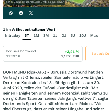
Foto: Borussia Dortmund GmbH & Co. KGaA
1 im Artikel enthaltener Wert
Intraday
5T
1M
3M
1J
3J
5J
10J
Max
Borussia Dortmund
+3,21
%
Borussia Dort
21:59:16
3,1200
EUR
DORTMUND (dpa-AFX) - Borussia Dortmund hat den
Vertrag mit Offensivspieler Samuele Inácio verlängert.
Der neue Kontrakt des 18-Jährigen gilt bis zum 30.
Juni 2029, teilte der Fußball-Bundesligist mit. "Mit
seinen Fähigkeiten und seinem Potenzial zählt Samu zu
den größten Talenten seines Jahrgangs weltweit", sagte
Dortmunds Sport-Geschäftsführer Lars Ricken. "Wir
sind überzeugt, dass er mit seiner Hingabe und seiner