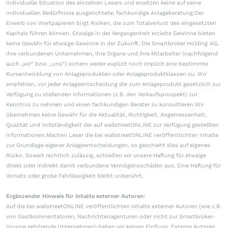
individuelle Situation des einzelnen Lesers und ersetzen keine auf seine
individuellen Bedürfnisse ausgerichtete, fachkundige Anlageberatung.Der
Erwerb von Wertpapieren birgt Risiken, die zum Totalverlust des eingesetzten
Kapitals führen können. Etwaige in der Vergangenheit erzielte Gewinne bieten
keine Gewähr für etwaige Gewinne in der Zukunft. Die Smartbroker Holding AG,
ihre verbundenen Unternehmen, ihre Organe und ihre Mitarbeiter (nachfolgend
auch „wir“ bzw. „uns“) sichern weder explizit noch implizit eine bestimmte
Kursentwicklung von Anlageprodukten oder Anlageproduktklassen zu. Wir
empfehlen, vor jeder Anlageentscheidung die zum Anlageprodukt gesetzlich zur
Verfügung zu stellenden Informationen (z.B. den Verkaufsprospekt) zur
Kenntnis zu nehmen und einen fachkundigen Berater zu konsultieren.Wir
übernehmen keine Gewähr für die Aktualität, Richtigkeit, Angemessenheit,
Qualität und Vollständigkeit der auf wallstreetONLINE zur Verfügung gestellten
Informationen.Machen Leser die bei wallstreetONLINE veröffentlichten Inhalte
zur Grundlage eigener Anlageentscheidungen, so geschieht dies auf eigenes
Risiko. Soweit rechtlich zulässig, schließen wir unsere Haftung für etwaige
direkt oder indirekt damit verbundene Vermögensschäden aus. Eine Haftung für
Vorsatz oder grobe Fahrlässigkeit bleibt unberührt.
Ergänzender Hinweis für Inhalte externer Autoren:
Auf die bei wallstreetONLINE veröffentlichten Inhalte externer Autoren (wie z.B.
von Gastkommentatoren, Nachrichtenagenturen oder nicht zur Smartbroker-
Gruppe gehörende Unternehmen) haben wir keinen Einfluss. Externe Autoren