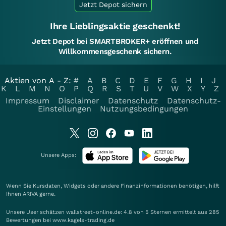
Jetzt Depot sichern
Ihre Lieblingsaktie geschenkt!
Jetzt Depot bei SMARTBROKER+ eröffnen und
Willkommensgeschenk sichern.
Aktien von A - Z:
#
A
B
C
D
E
F
G
H
I
J
K
L
M
N
O
P
Q
R
S
T
U
V
W
X
Y
Z
Impressum
Disclaimer
Datenschutz
Datenschutz-
Einstellungen
Nutzungsbedingungen
Unsere Apps:
Wenn Sie Kursdaten, Widgets oder andere Finanzinformationen benötigen, hilft
Ihnen
ARIVA
gerne.
Unsere User schätzen wallstreet-online.de: 4.8 von 5 Sternen ermittelt aus 285
Bewertungen bei www.kagels-trading.de