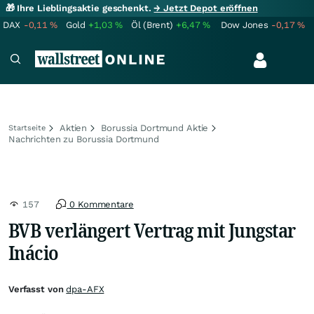
🎁 Ihre Lieblingsaktie geschenkt.
→ Jetzt Depot eröffnen
DAX
-0,11
%
Gold
+1,03
%
Öl (Brent)
+6,47
%
Dow Jones
-0,17
%
Aktien
Borussia Dortmund Aktie
Startseite
Nachrichten zu Borussia Dortmund
157
0 Kommentare
BVB verlängert Vertrag mit Jungstar
Inácio
Verfasst von
dpa-AFX