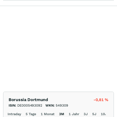
Borussia Dortmund
-0,81
%
ISIN:
DE0005493092
WKN:
549309
Intraday
5 Tage
1 Monat
3M
1 Jahr
3J
5J
10J
Ma