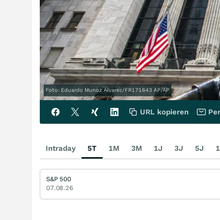
Foto: Eduardo Munoz Alvarez/FR171643 AP/AP
URL kopieren
Per
Intraday
5T
1M
3M
1J
3J
5J
1
S&P 500
07.08.26