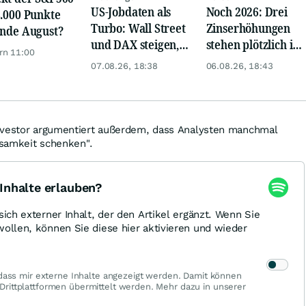
US-Jobdaten als
Noch 2026: Drei
8.000 Punkte
Turbo: Wall Street
Zinserhöhungen
Ende August?
und DAX steigen,
stehen plötzlich im
rn 11:00
Gold glänzt
Raum
07.08.26, 18:38
06.08.26, 18:43
nvestor argumentiert außerdem, dass Analysten manchmal
samkeit schenken".
Inhalte erlauben?
sich externer Inhalt, der den Artikel ergänzt. Wenn Sie
wollen, können Sie diese hier aktivieren und wieder
 dass mir externe Inhalte angezeigt werden. Damit können
ittplattformen übermittelt werden. Mehr dazu in unserer