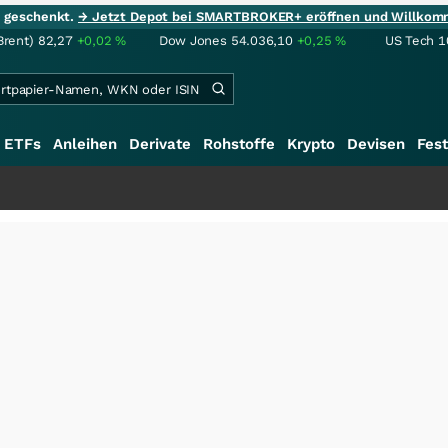
ie geschenkt.
→ Jetzt Depot bei SMARTBROKER+ eröffnen und Willkom
Brent)
82,27
+0,02
%
Dow Jones
54.036,10
+0,25
%
US Tech 1
ETFs
Anleihen
Derivate
Rohstoffe
Krypto
Devisen
Fest
+++
Saga b