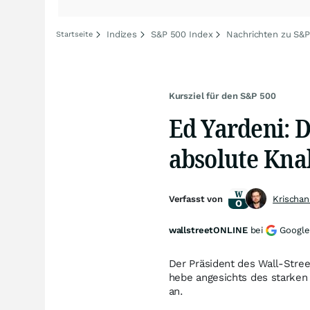
Indizes
S&P 500 Index
Nachrichten zu S&
Startseite
Kursziel für den S&P 500
Ed Yardeni: D
absolute Knal
Verfasst von
Krischan
wallstreetONLINE
bei
Google
Der Präsident des Wall-Stre
hebe angesichts des starken
an.