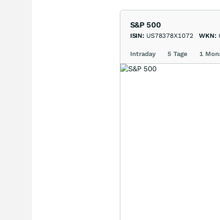
S&P 500
ISIN:
US78378X1072
WKN:
Intraday
5 Tage
1 Mon