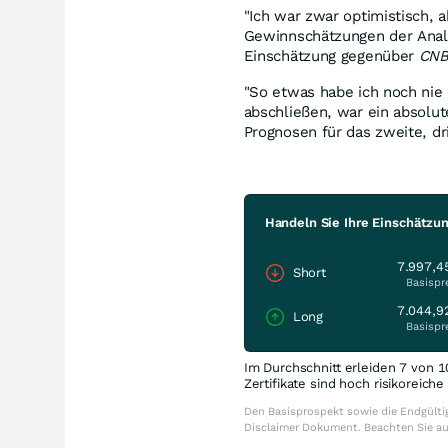
"Ich war zwar optimistisch, a
Gewinnschätzungen der Analy
Einschätzung gegenüber
CN
"So etwas habe ich noch nie 
abschließen, war ein absolut
Prognosen für das zweite, dri
Handeln Sie Ihre Einschätzu
7.997,4
Short
Basispr
7.044,9
Long
Basispr
Im Durchschnitt erleiden 7 von 1
Zertifikate sind hoch risikoreich
Den Basisprospekt sowie die Endgültig
Disclaimer Dokument. Beachten Sie a