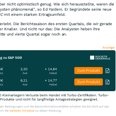
ber nicht optimistisch genug. Wie sich herausstellte, waren die
sten phänomenal", so Ed Yardeni. Er begründete seine neue
BC
mit einem starken Ertragsumfeld.
erlebt. Die Berichtssaison des ersten Quartals, die wir gerade
er Knaller. Und nicht nur das: Die Analysten heben ihre
tte und vierte Quartal sogar noch an.
Anzeige
ng zu S&P 500!
5€
2,20
× 14,84
Zum Produkt
eis
Ask
Hebel
2€
6,21
× 14,77
Zum Produkt
eis
Ask
Hebel
0 Kleinanlegern Verluste beim Handel mit Turbo-Zertifikaten. Turbo-
e Produkte und nicht für langfristige Anlagestrategien geeignet.
en Bedingungen und die Basisinformationsblätter erhalten Sie bei Klick auf das
uch die
weiteren Hinweise
zu dieser Werbung.