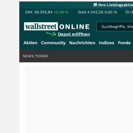
🎁 Ihre Lieblingsakt
DAX
26.355,84
+0,69
%
Gold
4.342,26
0,00
%
Öl (
Depot eröffnen
Aktien
Community
Nachrichten
Indizes
Fonds
NEWS TICKER