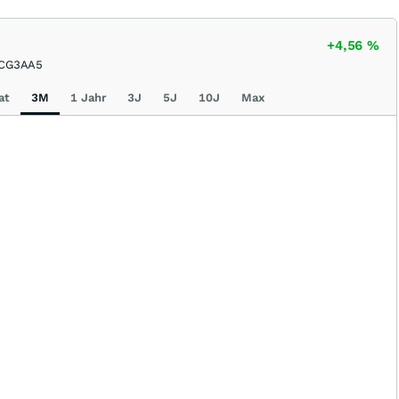
+4,56
%
CG3AA5
at
3M
1 Jahr
3J
5J
10J
Max