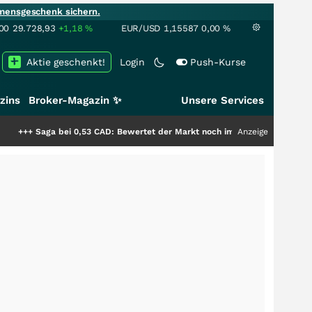
mensgeschenk sichern.
00
29.728,93
+1,18
%
EUR/USD
1,15587
0,00
%
Aktie geschenkt!
Login
Push-Kurse
zins
Broker-Magazin ✨
Unsere Services
ei 0,53 CAD: Bewertet der Markt noch immer nur die Hälfte der Story?
Anzeige
+++