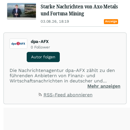
Starke Nachrichten von Axo Metals
und Fortuna Mining
03.08.26, 18:19
Anzeige
dpa-AFX
0
Follower
Autor folgen
Die Nachrichtenagentur dpa-AFX zählt zu den
führenden Anbietern von Finanz- und
Wirtschaftsnachrichten in deutscher und
englischer Sprache. Gestützt auf ein
Mehr anzeigen
internationales Agentur-Netzwerk berichtet
RSS-Feed abonnieren
dpa-AFX unabhängig, zuverlässig und schnell
von allen wichtigen Finanzstandorten der Welt.
Die Nutzung der Inhalte in Form eines RSS-
Feeds ist ausschließlich für private und nicht
kommerzielle Internetangebote zulässig. Eine
dauerhafte Archivierung der dpa-AFX-