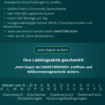
strategische Entscheidungen zu treffen.
✅ Größte Finanz-Community Deutschlands
✅ über 550.000 registrierte Nutzer
✅ rund 2.000 Beiträge pro Tag
✅ verlagsunabhängige Partner ARIVA, FinanzNachrichten und
BörsenNews
✅ Jederzeit einfach handeln beim
SMARTBROKER+
✅ mehr als 25 Jahre Marktpräsenz
Jetzt Depot sichern
Ihre Lieblingsaktie geschenkt!
Jetzt Depot bei SMARTBROKER+ eröffnen und
Willkommensgeschenk sichern.
Aktien von A - Z:
#
A
B
C
D
E
F
G
H
I
J
K
L
M
N
O
P
Q
R
S
T
U
V
W
X
Y
Z
Impressum
Disclaimer
Datenschutz
Datenschutz-
Einstellungen
Nutzungsbedingungen