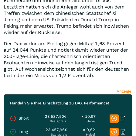
Edelmetalle und Industriemetalle unter Druck.
Letztlich hatten sich die Anleger wohl auch von dem
Treffen zwischen dem chinesischen Staatschef Xi
Jinping und dem US-Präsidenten Donald Trump in
Peking mehr erwartet. Trump befindet sich inzwischen
wieder auf der Rückreise.
Der Dax verlor am Freitag gegen Mittag 1,68 Prozent
auf 24.044 Punkte und notiert damit wieder unter der
200-Tage-Linie, die chartechnisch orientierten
Beobachtern Hinweise auf den längerfristigen Trend
gibt. Auf Wochensicht zeichnet sich für den deutschen
Leitindex ein Minus von 1,2 Prozent ab.
Anzeige
Handeln Sie Ihre Einschätzung zu DAX Performance!
28.537,50€
× 10,97
Short
Basispreis
Hebel
23.457,96€
× 9,62
Long
Basispreis
Hebel