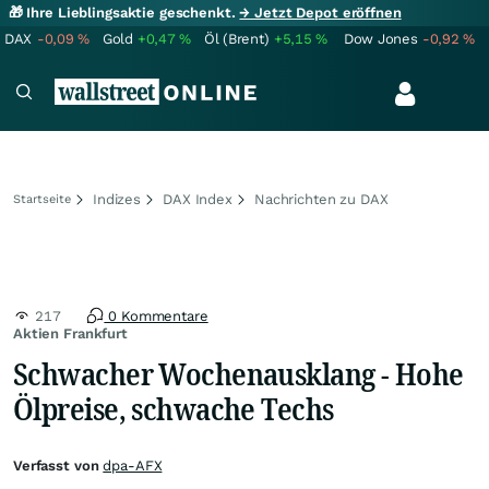
🎁 Ihre Lieblingsaktie geschenkt.
→ Jetzt Depot eröffnen
DAX
-0,09
%
Gold
+0,47
%
Öl (Brent)
+5,15
%
Dow Jones
-0,92
%
Indizes
DAX Index
Nachrichten zu DAX
Startseite
217
0 Kommentare
Aktien Frankfurt
Schwacher Wochenausklang - Hohe
Ölpreise, schwache Techs
Verfasst von
dpa-AFX