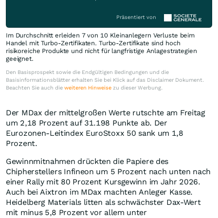
Präsentiert von
Im Durchschnitt erleiden 7 von 10 Kleinanlegern Verluste beim
Handel mit Turbo-Zertifikaten. Turbo-Zertifikate sind hoch
risikoreiche Produkte und nicht für langfristige Anlagestrategien
geeignet.
Den Basisprospekt sowie die Endgültigen Bedingungen und die
Basisinformationsblätter erhalten Sie bei Klick auf das Disclaimer Dokument.
Beachten Sie auch die
weiteren Hinweise
zu dieser Werbung.
Der MDax der mittelgroßen Werte rutschte am Freitag
um 2,18 Prozent auf 31.198 Punkte ab. Der
Eurozonen-Leitindex EuroStoxx 50 sank um 1,8
Prozent.
Gewinnmitnahmen drückten die Papiere des
Chipherstellers Infineon um 5 Prozent nach unten nach
einer Rally mit 80 Prozent Kursgewinn im Jahr 2026.
Auch bei Aixtron im MDax machten Anleger Kasse.
Heidelberg Materials litten als schwächster Dax-Wert
mit minus 5,8 Prozent vor allem unter