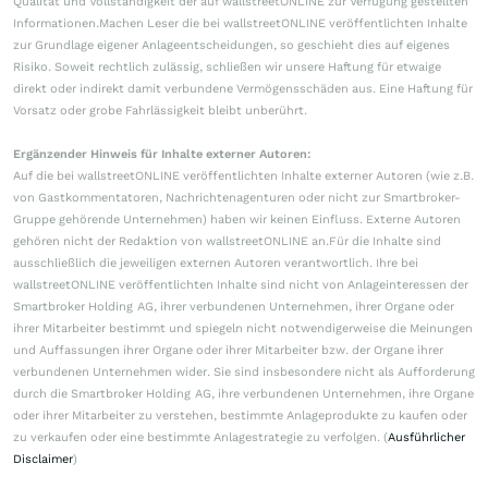
Qualität und Vollständigkeit der auf wallstreetONLINE zur Verfügung gestellten
Informationen.Machen Leser die bei wallstreetONLINE veröffentlichten Inhalte
zur Grundlage eigener Anlageentscheidungen, so geschieht dies auf eigenes
Risiko. Soweit rechtlich zulässig, schließen wir unsere Haftung für etwaige
direkt oder indirekt damit verbundene Vermögensschäden aus. Eine Haftung für
Vorsatz oder grobe Fahrlässigkeit bleibt unberührt.
Ergänzender Hinweis für Inhalte externer Autoren:
Auf die bei wallstreetONLINE veröffentlichten Inhalte externer Autoren (wie z.B.
von Gastkommentatoren, Nachrichtenagenturen oder nicht zur Smartbroker-
Gruppe gehörende Unternehmen) haben wir keinen Einfluss. Externe Autoren
gehören nicht der Redaktion von wallstreetONLINE an.Für die Inhalte sind
ausschließlich die jeweiligen externen Autoren verantwortlich. Ihre bei
wallstreetONLINE veröffentlichten Inhalte sind nicht von Anlageinteressen der
Smartbroker Holding AG, ihrer verbundenen Unternehmen, ihrer Organe oder
ihrer Mitarbeiter bestimmt und spiegeln nicht notwendigerweise die Meinungen
und Auffassungen ihrer Organe oder ihrer Mitarbeiter bzw. der Organe ihrer
verbundenen Unternehmen wider. Sie sind insbesondere nicht als Aufforderung
durch die Smartbroker Holding AG, ihre verbundenen Unternehmen, ihre Organe
oder ihrer Mitarbeiter zu verstehen, bestimmte Anlageprodukte zu kaufen oder
zu verkaufen oder eine bestimmte Anlagestrategie zu verfolgen. (
Ausführlicher
Disclaimer
)