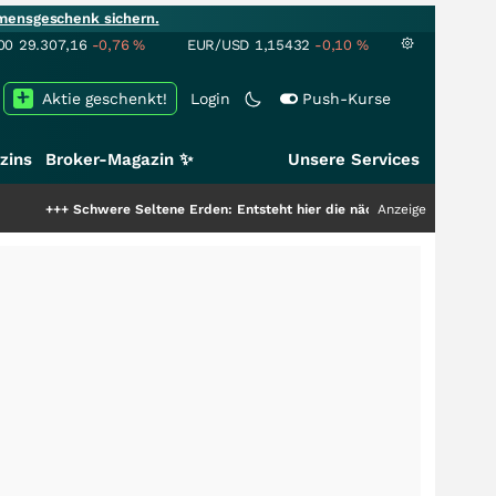
mensgeschenk sichern.
00
29.307,16
-0,76
%
EUR/USD
1,15432
-0,10
%
Aktie geschenkt!
Login
Push-Kurse
zins
Broker-Magazin ✨
Unsere Services
were Seltene Erden: Entsteht hier die nächste Milliardenstory?
Anzeige
+++