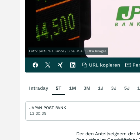
Foto: picture alliance / Sipa USA | SOPA Images
URL kopieren
Per
Intraday
5T
1M
3M
1J
3J
5J
1
JAPAN POST BANK
13:30:39
Der den Anteilseignern der 
Bank stieg im Geschäftsjahr 