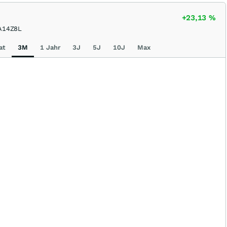
+23,13
%
A14Z8L
at
3M
1 Jahr
3J
5J
10J
Max