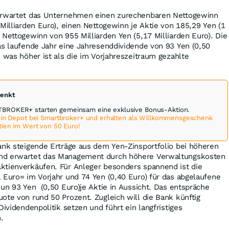
 erwartet das Unternehmen einen zurechenbaren Nettogewinn
 Milliarden Euro), einen Nettogewinn je Aktie von 185,29 Yen (1
 Nettogewinn von 955 Milliarden Yen (5,17 Milliarden Euro). Die
as laufende Jahr eine Jahresenddividende von 93 Yen (0,50
, was höher ist als die im Vorjahreszeitraum gezahlte
henkt
ROKER+ starten gemeinsam eine exklusive Bonus-Aktion.
 ein Depot bei Smartbroker+ und erhalten als Willkommensgeschenk
tien im Wert von 50 Euro!
ank steigende Erträge aus dem Yen-Zinsportfolio bei höheren
nd erwartet das Management durch höhere Verwaltungskosten
ktienverkäufen. Für Anleger besonders spannend ist die
 Euro= im Vorjahr und 74 Yen (0,40 Euro) für das abgelaufene
nun 93 Yen (0,50 Euro)je Aktie in Aussicht. Das entspräche
ote von rund 50 Prozent. Zugleich will die Bank künftig
Dividendenpolitik setzen und führt ein langfristiges
.