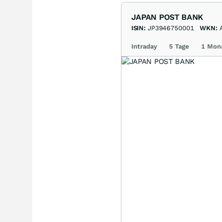
JAPAN POST BANK
ISIN:
JP3946750001
WKN:
Intraday
5 Tage
1 Mon