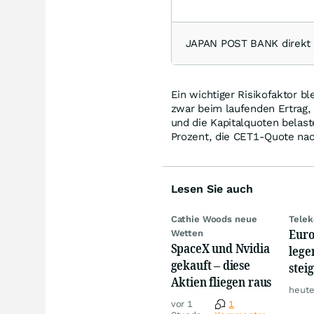
JAPAN POST BANK direkt
Ein wichtiger Risikofaktor b
zwar beim laufenden Ertrag,
und die Kapitalquoten belas
Prozent, die CET1-Quote nac
Lesen Sie auch
Cathie Woods neue
Telek
Euro
Wetten
SpaceX und Nvidia
lege
gekauft – diese
stei
Aktien fliegen raus
von 
heute
Mer
vor 1
1