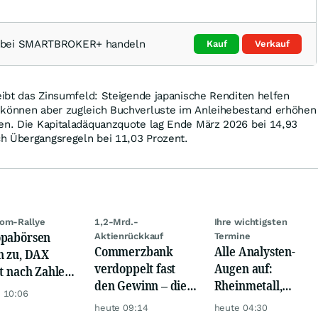
 bei SMARTBROKER+ handeln
Kauf
Verkauf
leibt das Zinsumfeld: Steigende japanische Renditen helfen
 können aber zugleich Buchverluste im Anleihebestand erhöhen
ten. Die Kapitaladäquanzquote lag Ende März 2026 bei 14,93
h Übergangsregeln bei 11,03 Prozent.
om-Rallye
1,2-Mrd.-
Ihre wichtigsten
pabörsen
Aktienrückkauf
Termine
Commerzbank
Alle Analysten-
n zu, DAX
verdoppelt fast
Augen auf:
gt nach Zahlen
den Gewinn – die
Rheinmetall,
Rheinmetall,
 10:06
Aktie schwankt
Deutsche Telekom,
ck
heute 09:14
heute 04:30