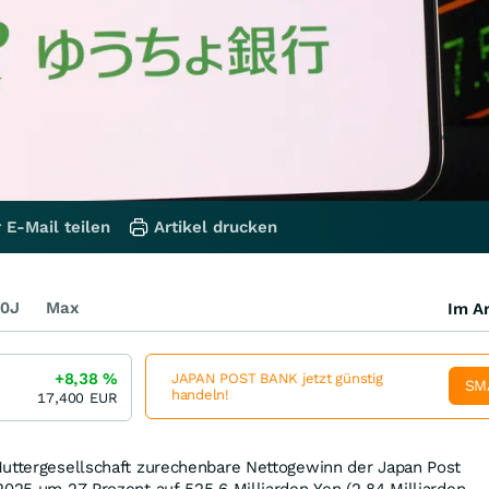
 E-Mail teilen
Artikel drucken
0J
Max
Im Ar
+8,38
%
JAPAN POST BANK jetzt günstig
SM
handeln!
17,400
EUR
Muttergesellschaft zurechenbare Nettogewinn der Japan Post
2025 um 27 Prozent auf 525,6 Milliarden Yen (2,84 Milliarden