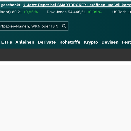
ie geschenkt.
→ Jetzt Depot bei SMARTBROKER+ eröffnen und Willkom
(Brent)
80,21
+0,96
%
Dow Jones
54.446,51
+0,09
%
US Tech 1
ETFs
Anleihen
Derivate
Rohstoffe
Krypto
Devisen
Fest
+++
Sch