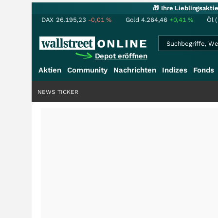
🎁 Ihre Lieblingsakt
DAX
26.195,23
-0,01
%
Gold
4.264,46
+0,41
%
Öl 
Depot eröffnen
Aktien
Community
Nachrichten
Indizes
Fonds
NEWS TICKER