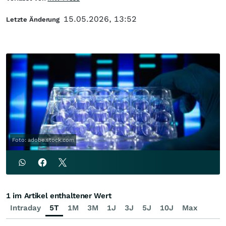
15.05.2026, 13:52
Letzte Änderung
Foto: adobe.stock.com
1 im Artikel enthaltener Wert
Intraday
5T
1M
3M
1J
3J
5J
10J
Max