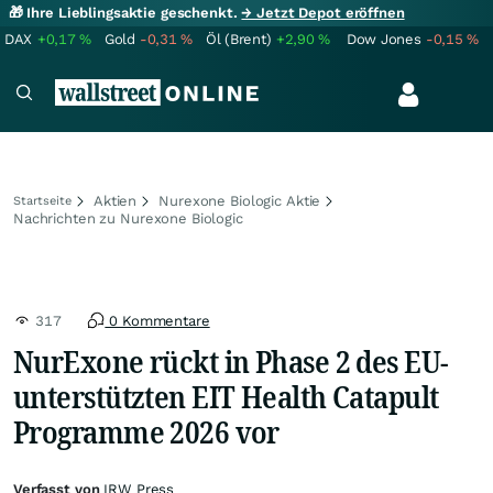
🎁 Ihre Lieblingsaktie geschenkt.
→ Jetzt Depot eröffnen
DAX
+0,17
%
Gold
-0,31
%
Öl (Brent)
+2,90
%
Dow Jones
-0,15
%
Aktien
Nurexone Biologic Aktie
Startseite
Nachrichten zu Nurexone Biologic
317
0 Kommentare
NurExone rückt in Phase 2 des EU-
unterstützten EIT Health Catapult
Programme 2026 vor
Verfasst von
IRW Press