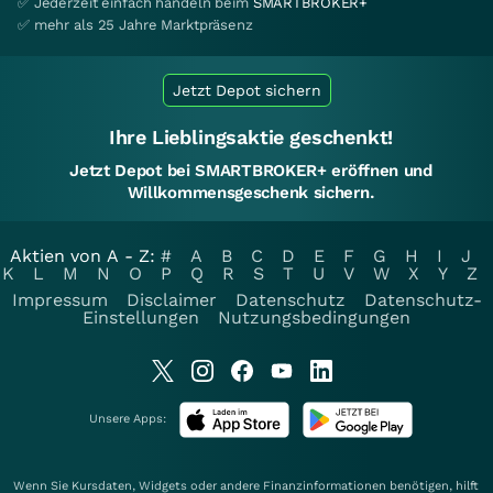
✅ Jederzeit einfach handeln beim
SMARTBROKER+
✅ mehr als 25 Jahre Marktpräsenz
Jetzt Depot sichern
Ihre Lieblingsaktie geschenkt!
Jetzt Depot bei SMARTBROKER+ eröffnen und
Willkommensgeschenk sichern.
Aktien von A - Z:
#
A
B
C
D
E
F
G
H
I
J
K
L
M
N
O
P
Q
R
S
T
U
V
W
X
Y
Z
Impressum
Disclaimer
Datenschutz
Datenschutz-
Einstellungen
Nutzungsbedingungen
Unsere Apps:
Wenn Sie Kursdaten, Widgets oder andere Finanzinformationen benötigen, hilft