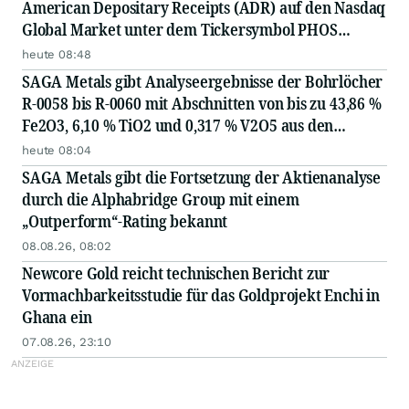
American Depositary Receipts (ADR) auf den Nasdaq
Global Market unter dem Tickersymbol PHOS
bekannt
heute 08:48
SAGA Metals gibt Analyseergebnisse der Bohrlöcher
R-0058 bis R-0060 mit Abschnitten von bis zu 43,86 %
Fe2O3, 6,10 % TiO2 und 0,317 % V2O5 aus den
Bohrungen 2026 auf dem Projekt Radar für kritische
heute 08:04
Minerale in Labrador bekannt
SAGA Metals gibt die Fortsetzung der Aktienanalyse
durch die Alphabridge Group mit einem
„Outperform“-Rating bekannt
08.08.26, 08:02
Newcore Gold reicht technischen Bericht zur
Vormachbarkeitsstudie für das Goldprojekt Enchi in
Ghana ein
07.08.26, 23:10