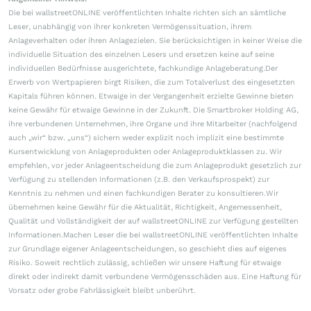
Die bei wallstreetONLINE veröffentlichten Inhalte richten sich an sämtliche
Leser, unabhängig von ihrer konkreten Vermögenssituation, ihrem
Anlageverhalten oder ihren Anlagezielen. Sie berücksichtigen in keiner Weise die
individuelle Situation des einzelnen Lesers und ersetzen keine auf seine
individuellen Bedürfnisse ausgerichtete, fachkundige Anlageberatung.Der
Erwerb von Wertpapieren birgt Risiken, die zum Totalverlust des eingesetzten
Kapitals führen können. Etwaige in der Vergangenheit erzielte Gewinne bieten
keine Gewähr für etwaige Gewinne in der Zukunft. Die Smartbroker Holding AG,
ihre verbundenen Unternehmen, ihre Organe und ihre Mitarbeiter (nachfolgend
auch „wir“ bzw. „uns“) sichern weder explizit noch implizit eine bestimmte
Kursentwicklung von Anlageprodukten oder Anlageproduktklassen zu. Wir
empfehlen, vor jeder Anlageentscheidung die zum Anlageprodukt gesetzlich zur
Verfügung zu stellenden Informationen (z.B. den Verkaufsprospekt) zur
Kenntnis zu nehmen und einen fachkundigen Berater zu konsultieren.Wir
übernehmen keine Gewähr für die Aktualität, Richtigkeit, Angemessenheit,
Qualität und Vollständigkeit der auf wallstreetONLINE zur Verfügung gestellten
Informationen.Machen Leser die bei wallstreetONLINE veröffentlichten Inhalte
zur Grundlage eigener Anlageentscheidungen, so geschieht dies auf eigenes
Risiko. Soweit rechtlich zulässig, schließen wir unsere Haftung für etwaige
direkt oder indirekt damit verbundene Vermögensschäden aus. Eine Haftung für
Vorsatz oder grobe Fahrlässigkeit bleibt unberührt.