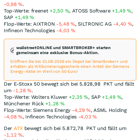
-0,98
%
.
Top-Werte: freenet
+2,50
%
, ATOSS Software
+1,49
%
,
SAP
+1,49
%
Flop-Werte: AIXTRON
-5,48
%
, SILTRONIC AG
-4,40
%
,
Infineon Technologies
-4,03
%
wallstreetONLINE und SMARTBROKER+ starten
gemeinsam eine exklusive Bonus-Aktion.
Eröffnen Sie bis 31.08.2026 ein Depot bei Smartbroker+ und
erhalten als Willkommensgeschenk einen Anteil der Siemens
Energy-Aktie im Wert von 50 Euro!
Der E-Stoxx 50 bewegt sich bei 5.828,98
PKT
und fällt
um
-1,28
%
.
Top-Werte: Wolters Kluwer
+2,35
%
, SAP
+1,49
%
,
Münchener Rück
+1,28
%
Flop-Werte: Siemens Energy
-4,29
%
, ASML Holding
-4,08
%
, Infineon Technologies
-4,03
%
Der
ATX
bewegt sich bei 5.872,78
PKT
und fällt um
-1,12
%
.