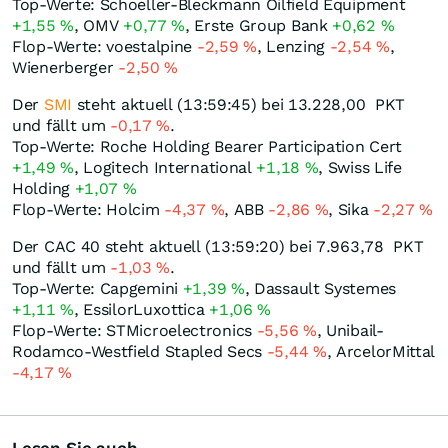
Top-Werte: Schoeller-Bleckmann Oilfield Equipment
+1,55
%
, OMV
+0,77
%
, Erste Group Bank
+0,62
%
Flop-Werte: voestalpine
-2,59
%
, Lenzing
-2,54
%
,
Wienerberger
-2,50
%
Der
SMI
steht aktuell (13:59:45) bei 13.228,00
PKT
und fällt um
-0,17
%
.
Top-Werte: Roche Holding Bearer Participation Cert
+1,49
%
, Logitech International
+1,18
%
, Swiss Life
Holding
+1,07
%
Flop-Werte: Holcim
-4,37
%
, ABB
-2,86
%
, Sika
-2,27
%
Der CAC 40 steht aktuell (13:59:20) bei 7.963,78
PKT
und fällt um
-1,03
%
.
Top-Werte: Capgemini
+1,39
%
, Dassault Systemes
+1,11
%
, EssilorLuxottica
+1,06
%
Flop-Werte: STMicroelectronics
-5,56
%
, Unibail-
Rodamco-Westfield Stapled Secs
-5,44
%
, ArcelorMittal
-4,17
%