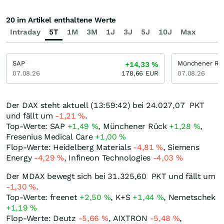
20 im Artikel enthaltene Werte
Intraday
5T
1M
3M
1J
3J
5J
10J
Max
SAP
Münchener Rü
+14,33
%
07.08.26
178,66
EUR
07.08.26
Der DAX steht aktuell (13:59:42) bei 24.027,07
PKT
und fällt um
-1,21
%
.
Top-Werte: SAP
+1,49
%
, Münchener Rück
+1,28
%
,
Fresenius Medical Care
+1,00
%
Flop-Werte: Heidelberg Materials
-4,81
%
, Siemens
Energy
-4,29
%
, Infineon Technologies
-4,03
%
Der MDAX bewegt sich bei 31.325,60
PKT
und fällt um
-1,30
%
.
Top-Werte: freenet
+2,50
%
, K+S
+1,44
%
, Nemetschek
+1,19
%
Flop-Werte: Deutz
-5,66
%
, AIXTRON
-5,48
%
,