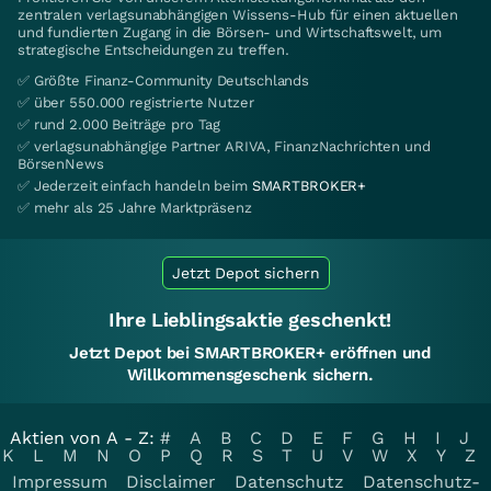
zentralen verlagsunabhängigen Wissens-Hub für einen aktuellen
und fundierten Zugang in die Börsen- und Wirtschaftswelt, um
strategische Entscheidungen zu treffen.
✅ Größte Finanz-Community Deutschlands
✅ über 550.000 registrierte Nutzer
✅ rund 2.000 Beiträge pro Tag
✅ verlagsunabhängige Partner ARIVA, FinanzNachrichten und
BörsenNews
✅ Jederzeit einfach handeln beim
SMARTBROKER+
✅ mehr als 25 Jahre Marktpräsenz
Jetzt Depot sichern
Ihre Lieblingsaktie geschenkt!
Jetzt Depot bei SMARTBROKER+ eröffnen und
Willkommensgeschenk sichern.
Aktien von A - Z:
#
A
B
C
D
E
F
G
H
I
J
K
L
M
N
O
P
Q
R
S
T
U
V
W
X
Y
Z
Impressum
Disclaimer
Datenschutz
Datenschutz-