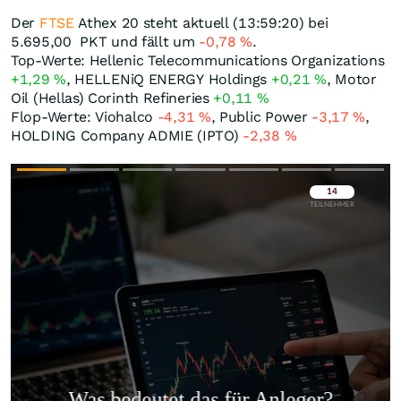
Der
FTSE
Athex 20 steht aktuell (13:59:20) bei
5.695,00
PKT
und fällt um
-0,78
%
.
Top-Werte: Hellenic Telecommunications Organizations
+1,29
%
, HELLENiQ ENERGY Holdings
+0,21
%
, Motor
Oil (Hellas) Corinth Refineries
+0,11
%
Flop-Werte: Viohalco
-4,31
%
, Public Power
-3,17
%
,
HOLDING Company ADMIE (IPTO)
-2,38
%
Überspringen