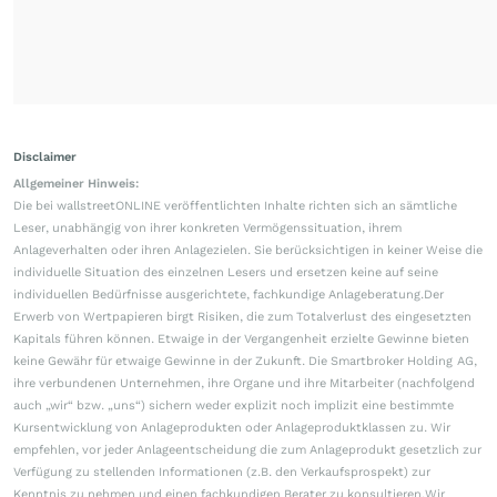
Disclaimer
Allgemeiner Hinweis:
Die bei wallstreetONLINE veröffentlichten Inhalte richten sich an sämtliche
Leser, unabhängig von ihrer konkreten Vermögenssituation, ihrem
Anlageverhalten oder ihren Anlagezielen. Sie berücksichtigen in keiner Weise die
individuelle Situation des einzelnen Lesers und ersetzen keine auf seine
individuellen Bedürfnisse ausgerichtete, fachkundige Anlageberatung.Der
Erwerb von Wertpapieren birgt Risiken, die zum Totalverlust des eingesetzten
Kapitals führen können. Etwaige in der Vergangenheit erzielte Gewinne bieten
keine Gewähr für etwaige Gewinne in der Zukunft. Die Smartbroker Holding AG,
ihre verbundenen Unternehmen, ihre Organe und ihre Mitarbeiter (nachfolgend
auch „wir“ bzw. „uns“) sichern weder explizit noch implizit eine bestimmte
Kursentwicklung von Anlageprodukten oder Anlageproduktklassen zu. Wir
empfehlen, vor jeder Anlageentscheidung die zum Anlageprodukt gesetzlich zur
Verfügung zu stellenden Informationen (z.B. den Verkaufsprospekt) zur
Kenntnis zu nehmen und einen fachkundigen Berater zu konsultieren.Wir