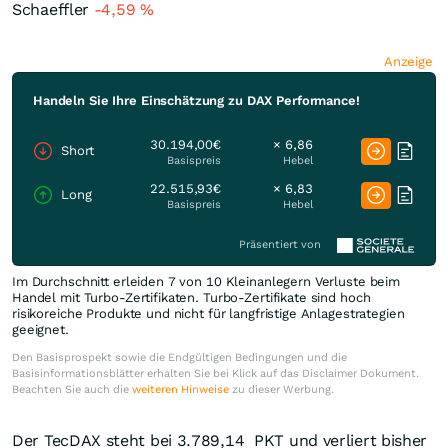
Schaeffler
-4,59
%
Anzeige
Handeln Sie Ihre Einschätzung zu DAX Performance!
30.194,00€
× 6,86
Short
Basispreis
Hebel
22.515,93€
× 6,83
Long
Basispreis
Hebel
Präsentiert von
Im Durchschnitt erleiden 7 von 10 Kleinanlegern Verluste beim
Handel mit Turbo-Zertifikaten. Turbo-Zertifikate sind hoch
risikoreiche Produkte und nicht für langfristige Anlagestrategien
geeignet.
Den Basisprospekt sowie die Endgültigen Bedingungen und die
Basisinformationsblätter erhalten Sie bei Klick auf das Disclaimer Dokument.
Beachten Sie auch die
weiteren Hinweise
zu dieser Werbung.
Der TecDAX steht bei 3.789,14
PKT
und verliert bisher