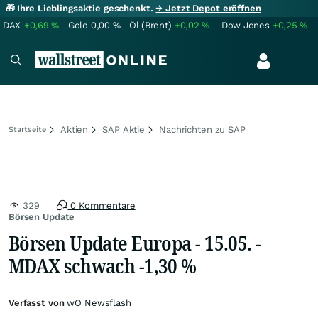
🎁 Ihre Lieblingsaktie geschenkt.
→ Jetzt Depot eröffnen
DAX
+0,69
%
Gold
0,00
%
Öl (Brent)
+0,02
%
Dow Jones
+0,25
%
Aktien
SAP Aktie
Nachrichten zu SAP
Startseite
329
0 Kommentare
Börsen Update
Börsen Update Europa - 15.05. -
MDAX schwach -1,30 %
Verfasst von
wO Newsflash