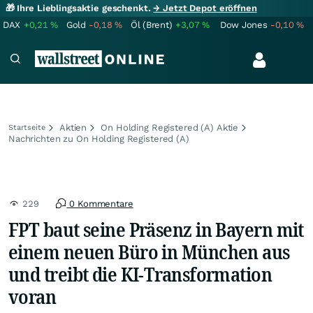
🎁 Ihre Lieblingsaktie geschenkt.
→ Jetzt Depot eröffnen
DAX
+0,21
%
Gold
-0,18
%
Öl (Brent)
+3,07
%
Dow Jones
-0,10
%
Aktien
On Holding Registered (A) Aktie
Startseite
Nachrichten zu On Holding Registered (A)
229
0 Kommentare
FPT baut seine Präsenz in Bayern mit
einem neuen Büro in München aus
und treibt die KI-Transformation
voran