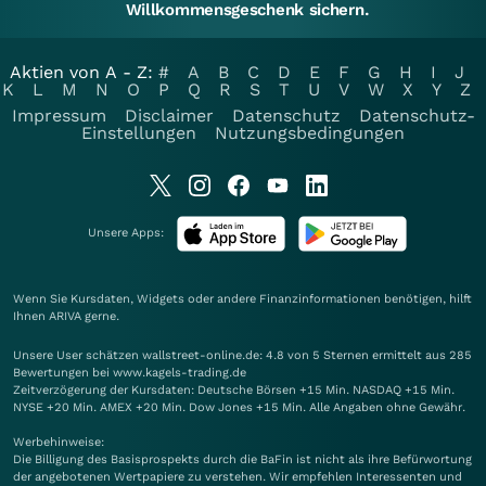
Willkommensgeschenk sichern.
Aktien von A - Z:
#
A
B
C
D
E
F
G
H
I
J
K
L
M
N
O
P
Q
R
S
T
U
V
W
X
Y
Z
Impressum
Disclaimer
Datenschutz
Datenschutz-
Einstellungen
Nutzungsbedingungen
Unsere Apps:
Wenn Sie Kursdaten, Widgets oder andere Finanzinformationen benötigen, hilft
Ihnen
ARIVA
gerne.
Unsere User schätzen wallstreet-online.de: 4.8 von 5 Sternen ermittelt aus 285
Bewertungen bei www.kagels-trading.de
Zeitverzögerung der Kursdaten: Deutsche Börsen +15 Min. NASDAQ +15 Min.
NYSE +20 Min. AMEX +20 Min. Dow Jones +15 Min. Alle Angaben ohne Gewähr.
Werbehinweise:
Die Billigung des Basisprospekts durch die BaFin ist nicht als ihre Befürwortung
der angebotenen Wertpapiere zu verstehen. Wir empfehlen Interessenten und