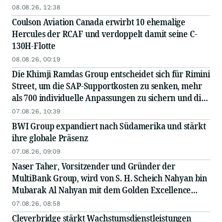
Rechenzentrum eines Hyperscalers bekannt – in
08.08.26, 12:38
Zusammenarbeit mit einem führenden EPC...
Coulson Aviation Canada erwirbt 10 ehemalige
Hercules der RCAF und verdoppelt damit seine C-
130H-Flotte
08.08.26, 00:19
Die Khimji Ramdas Group entscheidet sich für Rimini
Street, um die SAP-Supportkosten zu senken, mehr
als 700 individuelle Anpassungen zu sichern und die
Einsparungen in Innovationen zu reinvestieren
07.08.26, 10:39
BWI Group expandiert nach Südamerika und stärkt
ihre globale Präsenz
07.08.26, 09:09
Naser Taher, Vorsitzender und Gründer der
MultiBank Group, wird von S. H. Scheich Nahyan bin
Mubarak Al Nahyan mit dem Golden Excellence
Award für herausragende Leistungen in den
07.08.26, 08:58
Bereichen FinTech, digitale Vermögenswerte und
Cleverbridge stärkt Wachstumsdienstleistungen