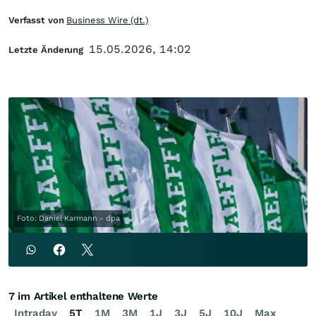
Verfasst von
Business Wire (dt.)
15.05.2026, 14:02
Letzte Änderung
Foto: Daniel Karmann - dpa
7 im Artikel enthaltene Werte
Intraday
5T
1M
3M
1J
3J
5J
10J
Max