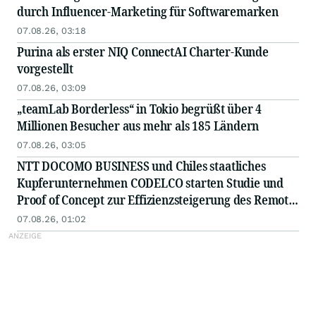
Blockchain ausgezeichnet
durch Influencer-Marketing für Softwaremarken
07.08.26, 03:18
Purina als erster NIQ ConnectAI Charter-Kunde
vorgestellt
07.08.26, 03:09
„teamLab Borderless“ in Tokio begrüßt über 4
Millionen Besucher aus mehr als 185 Ländern
07.08.26, 03:05
NTT DOCOMO BUSINESS und Chiles staatliches
Kupferunternehmen CODELCO starten Studie und
Proof of Concept zur Effizienzsteigerung des Remote-
Betriebs von Kupferminen mittels IOWN APN
07.08.26, 01:02