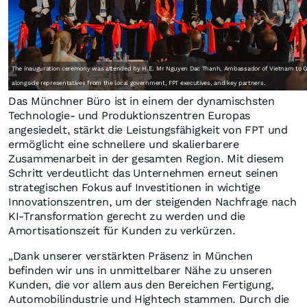
The inauguration ceremony was attended by H.E. Mr Nguyen Dac Thanh, Ambassador of Vietnam to 
alongside representatives from the local government, FPT executives, and key partners.
Das Münchner Büro ist in einem der dynamischsten
Technologie- und Produktionszentren Europas
angesiedelt, stärkt die Leistungsfähigkeit von FPT und
ermöglicht eine schnellere und skalierbarere
Zusammenarbeit in der gesamten Region. Mit diesem
Schritt verdeutlicht das Unternehmen erneut seinen
strategischen Fokus auf Investitionen in wichtige
Innovationszentren, um der steigenden Nachfrage nach
KI-Transformation gerecht zu werden und die
Amortisationszeit für Kunden zu verkürzen.
„Dank unserer verstärkten Präsenz in München
befinden wir uns in unmittelbarer Nähe zu unseren
Kunden, die vor allem aus den Bereichen Fertigung,
Automobilindustrie und Hightech stammen. Durch die