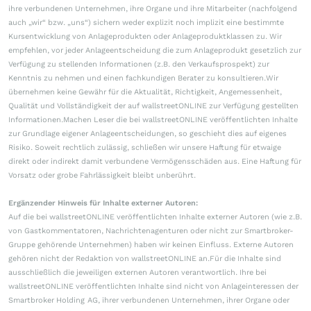
ihre verbundenen Unternehmen, ihre Organe und ihre Mitarbeiter (nachfolgend
auch „wir“ bzw. „uns“) sichern weder explizit noch implizit eine bestimmte
Kursentwicklung von Anlageprodukten oder Anlageproduktklassen zu. Wir
empfehlen, vor jeder Anlageentscheidung die zum Anlageprodukt gesetzlich zur
Verfügung zu stellenden Informationen (z.B. den Verkaufsprospekt) zur
Kenntnis zu nehmen und einen fachkundigen Berater zu konsultieren.Wir
übernehmen keine Gewähr für die Aktualität, Richtigkeit, Angemessenheit,
Qualität und Vollständigkeit der auf wallstreetONLINE zur Verfügung gestellten
Informationen.Machen Leser die bei wallstreetONLINE veröffentlichten Inhalte
zur Grundlage eigener Anlageentscheidungen, so geschieht dies auf eigenes
Risiko. Soweit rechtlich zulässig, schließen wir unsere Haftung für etwaige
direkt oder indirekt damit verbundene Vermögensschäden aus. Eine Haftung für
Vorsatz oder grobe Fahrlässigkeit bleibt unberührt.
Ergänzender Hinweis für Inhalte externer Autoren:
Auf die bei wallstreetONLINE veröffentlichten Inhalte externer Autoren (wie z.B.
von Gastkommentatoren, Nachrichtenagenturen oder nicht zur Smartbroker-
Gruppe gehörende Unternehmen) haben wir keinen Einfluss. Externe Autoren
gehören nicht der Redaktion von wallstreetONLINE an.Für die Inhalte sind
ausschließlich die jeweiligen externen Autoren verantwortlich. Ihre bei
wallstreetONLINE veröffentlichten Inhalte sind nicht von Anlageinteressen der
Smartbroker Holding AG, ihrer verbundenen Unternehmen, ihrer Organe oder