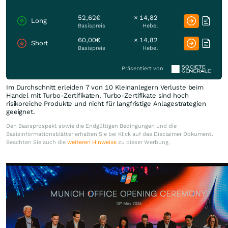
52,62€
× 14,82
Long
Basispreis
Hebel
60,00€
× 14,82
Short
Basispreis
Hebel
Präsentiert von
Im Durchschnitt erleiden 7 von 10 Kleinanlegern Verluste beim
Handel mit Turbo-Zertifikaten. Turbo-Zertifikate sind hoch
risikoreiche Produkte und nicht für langfristige Anlagestrategien
geeignet.
Den Basisprospekt sowie die Endgültigen Bedingungen und die
Basisinformationsblätter erhalten Sie bei Klick auf das Disclaimer Dokument.
Beachten Sie auch die
weiteren Hinweise
zu dieser Werbung.