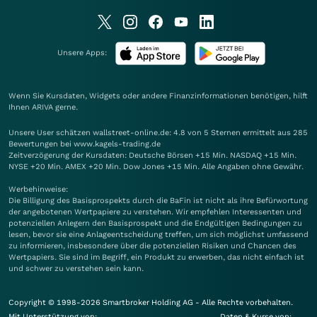
Unsere Apps:
Wenn Sie Kursdaten, Widgets oder andere Finanzinformationen benötigen, hilft
Ihnen
ARIVA
gerne.
Unsere User schätzen wallstreet-online.de: 4.8 von 5 Sternen ermittelt aus 285
Bewertungen bei www.kagels-trading.de
Zeitverzögerung der Kursdaten: Deutsche Börsen +15 Min. NASDAQ +15 Min.
NYSE +20 Min. AMEX +20 Min. Dow Jones +15 Min. Alle Angaben ohne Gewähr.
Werbehinweise:
Die Billigung des Basisprospekts durch die BaFin ist nicht als ihre Befürwortung
der angebotenen Wertpapiere zu verstehen. Wir empfehlen Interessenten und
potenziellen Anlegern den Basisprospekt und die Endgültigen Bedingungen zu
lesen, bevor sie eine Anlageentscheidung treffen, um sich möglichst umfassend
zu informieren, insbesondere über die potenziellen Risiken und Chancen des
Wertpapiers. Sie sind im Begriff, ein Produkt zu erwerben, das nicht einfach ist
und schwer zu verstehen sein kann.
Copyright © 1998-2026 Smartbroker Holding AG - Alle Rechte vorbehalten.
Mit Unterstützung von:
Daten & Kurse von: