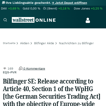
🎁 Ihre Lieblingsaktie geschenkt.
→ Jetzt Depot eröffnen
DAX
+0,69
%
Gold
0,00
%
Öl (Brent)
+0,18
%
Dow Jones
+0,25
%
Aktien
Bilfinger Aktie
Nachrichten zu Bilfinger
Startseite
169
0 Kommentare
EQS-PVR
Bilfinger SE: Release according to
Article 40, Section 1 of the WpHG
[the German Securities Trading Act]
with the objective of Europe-wide