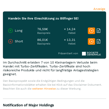
Anzeige
Handeln Sie Ihre Einschätzung zu Bilfinger SE!
76,59€
× 14,24
Long
Basispreis
Hebel
86,01€
× 13,31
Short
Basispreis
Hebel
Präsentiert von
Im Durchschnitt erleiden 7 von 10 Kleinanlegern Verluste beim
Handel mit Turbo-Zertifikaten. Turbo-Zertifikate sind hoch
risikoreiche Produkte und nicht für langfristige Anlagestrategien
geeignet.
Den Basisprospekt sowie die Endgültigen Bedingungen und die
Basisinformationsblätter erhalten Sie bei Klick auf das Disclaimer Dokument.
Beachten Sie auch die
weiteren Hinweise
zu dieser Werbung.
Notification of Major Holdings