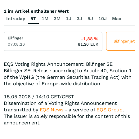
1 im Artikel enthaltener Wert
Intraday
5T
1M
3M
1J
3J
5J
10J
Max
Bilfinger
-1,88
%
Bilfinger jetz
07.08.26
81,20
EUR
EQS Voting Rights Announcement: Bilfinger SE
Bilfinger SE: Release according to Article 40, Section 1
of the WpHG [the German Securities Trading Act] with
the objective of Europe-wide distribution
15.05.2026 / 14:10 CET/CEST
Dissemination of a Voting Rights Announcement
transmitted by
EQS News
- a service of
EQS Group
.
The issuer is solely responsible for the content of this
announcement.