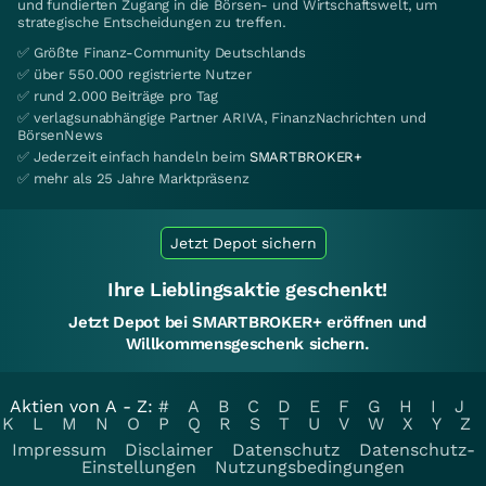
und fundierten Zugang in die Börsen- und Wirtschaftswelt, um
strategische Entscheidungen zu treffen.
✅ Größte Finanz-Community Deutschlands
✅ über 550.000 registrierte Nutzer
✅ rund 2.000 Beiträge pro Tag
✅ verlagsunabhängige Partner ARIVA, FinanzNachrichten und
BörsenNews
✅ Jederzeit einfach handeln beim
SMARTBROKER+
✅ mehr als 25 Jahre Marktpräsenz
Jetzt Depot sichern
Ihre Lieblingsaktie geschenkt!
Jetzt Depot bei SMARTBROKER+ eröffnen und
Willkommensgeschenk sichern.
Aktien von A - Z:
#
A
B
C
D
E
F
G
H
I
J
K
L
M
N
O
P
Q
R
S
T
U
V
W
X
Y
Z
Impressum
Disclaimer
Datenschutz
Datenschutz-
Einstellungen
Nutzungsbedingungen