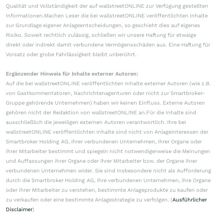
Qualität und Vollständigkeit der auf wallstreetONLINE zur Verfügung gestellten
Informationen.Machen Leser die bei wallstreetONLINE veröffentlichten Inhalte
zur Grundlage eigener Anlageentscheidungen, so geschieht dies auf eigenes
Risiko. Soweit rechtlich zulässig, schließen wir unsere Haftung für etwaige
direkt oder indirekt damit verbundene Vermögensschäden aus. Eine Haftung für
Vorsatz oder grobe Fahrlässigkeit bleibt unberührt.
Ergänzender Hinweis für Inhalte externer Autoren:
Auf die bei wallstreetONLINE veröffentlichten Inhalte externer Autoren (wie z.B.
von Gastkommentatoren, Nachrichtenagenturen oder nicht zur Smartbroker-
Gruppe gehörende Unternehmen) haben wir keinen Einfluss. Externe Autoren
gehören nicht der Redaktion von wallstreetONLINE an.Für die Inhalte sind
ausschließlich die jeweiligen externen Autoren verantwortlich. Ihre bei
wallstreetONLINE veröffentlichten Inhalte sind nicht von Anlageinteressen der
Smartbroker Holding AG, ihrer verbundenen Unternehmen, ihrer Organe oder
ihrer Mitarbeiter bestimmt und spiegeln nicht notwendigerweise die Meinungen
und Auffassungen ihrer Organe oder ihrer Mitarbeiter bzw. der Organe ihrer
verbundenen Unternehmen wider. Sie sind insbesondere nicht als Aufforderung
durch die Smartbroker Holding AG, ihre verbundenen Unternehmen, ihre Organe
oder ihrer Mitarbeiter zu verstehen, bestimmte Anlageprodukte zu kaufen oder
zu verkaufen oder eine bestimmte Anlagestrategie zu verfolgen. (
Ausführlicher
Disclaimer
)