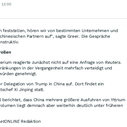
t eine neue
unterbewertete
 13:00
ye?
Aktien!
m feststellen, hören wir von bestimmten Unternehmen und
hinesischen Partnern auf", sagte Greer. Die Gespräche
nstruktiv.
rollen
erium reagierte zunächst nicht auf eine Anfrage von
Reuters
.
hränkungen in der Vergangenheit mehrfach verteidigt und
 würden genehmigt.
er Delegation von Trump in China auf. Dort findet ein
tschef Xi Jinping statt.
il berichtet, dass China mehrere größere Ausfuhren von Yttrium
olumen liegt demnach aber weiterhin deutlich unter früheren
eetONLINE
Redaktion