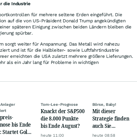
r die Industrie
portkontrollen für mehrere seltene Erden eingeführt. Die
ion auf die von US-Präsident Donald Trump angekündigten
z einer späteren Einigung zwischen beiden Ländern bleiben die
ierung spürbar.
um sorgt weiter für Anspannung. Das Metall wird nahezu
ziert und ist für die Halbleiter- sowie Luftfahrtindustrie
reer erreichten die USA zuletzt mehrere größere Lieferungen.
hr als ein Jahr lang für Probleme in wichtigen
 Anleger
Tom-Lee-Prognose
Börse, Baby!
Knackt der S&P500
Mit dieser
iert
preis-
die 8.000 Punkte
Strategie finden
nose bis Ende
bis Ende August?
auch Sie
: Startet Gold
zuverlässig
heute 11:00
heute 08:58