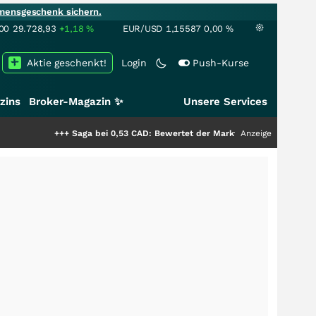
mensgeschenk sichern.
00
29.728,93
+1,18
%
EUR/USD
1,15587
0,00
%
Aktie geschenkt!
Login
Push-Kurse
zins
Broker-Magazin ✨
Unsere Services
++
Saga bei 0,53 CAD: Bewertet der Markt noch immer nur die Hälfte der St
Anzeige