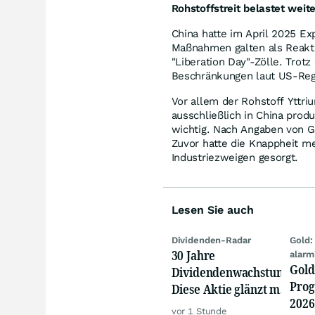
Rohstoffstreit belastet weite
China hatte im April 2025 Ex
Maßnahmen galten als Reakt
"Liberation Day"-Zölle. Trot
Beschränkungen laut US-Reg
Vor allem der Rohstoff Yttri
ausschließlich in China produ
wichtig. Nach Angaben von G
Zuvor hatte die Knappheit me
Industriezweigen gesorgt.
Lesen Sie auch
Dividenden-Radar
Gold:
30 Jahre
alarm
Gold
Dividendenwachstum:
Prog
Diese Aktie glänzt mit
2026
Traum-Renditen
vor 1 Stunde