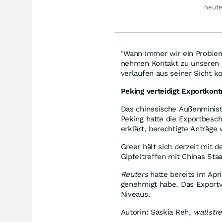
jetz
heute
Rall
"Wann immer wir ein Proble
nehmen Kontakt zu unseren c
verlaufen aus seiner Sicht ko
Peking verteidigt Exportkont
Das chinesische Außenminist
Peking hatte die Exportbesc
erklärt, berechtigte Anträge
Greer hält sich derzeit mit d
Gipfeltreffen mit Chinas Staa
Reuters
hatte bereits im Apr
genehmigt habe. Das Exportv
Niveaus.
Autorin: Saskia Reh,
wallstr