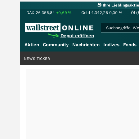
🎁 Ihre Lieblingsakt
DAX
26.355,84
+0,69
%
Gold
4.342,26
0,00
%
Öl (
Depot eröffnen
Aktien
Community
Nachrichten
Indizes
Fonds
NEWS TICKER