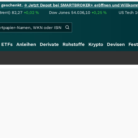
ie geschenkt.
→ Jetzt Depot bei SMARTBROKER+ eröffnen und Willkom
Brent)
82,27
+0,02
%
Dow Jones
54.036,10
+0,25
%
US Tech 1
ETFs
Anleihen
Derivate
Rohstoffe
Krypto
Devisen
Fest
+