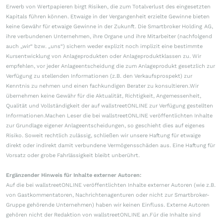
Erwerb von Wertpapieren birgt Risiken, die zum Totalverlust des eingesetzten
Kapitals führen können. Etwaige in der Vergangenheit erzielte Gewinne bieten
keine Gewähr für etwaige Gewinne in der Zukunft. Die Smartbroker Holding AG,
ihre verbundenen Unternehmen, ihre Organe und ihre Mitarbeiter (nachfolgend
auch „wir“ bzw. „uns“) sichern weder explizit noch implizit eine bestimmte
Kursentwicklung von Anlageprodukten oder Anlageproduktklassen zu. Wir
empfehlen, vor jeder Anlageentscheidung die zum Anlageprodukt gesetzlich zur
Verfügung zu stellenden Informationen (z.B. den Verkaufsprospekt) zur
Kenntnis zu nehmen und einen fachkundigen Berater zu konsultieren.Wir
übernehmen keine Gewähr für die Aktualität, Richtigkeit, Angemessenheit,
Qualität und Vollständigkeit der auf wallstreetONLINE zur Verfügung gestellten
Informationen.Machen Leser die bei wallstreetONLINE veröffentlichten Inhalte
zur Grundlage eigener Anlageentscheidungen, so geschieht dies auf eigenes
Risiko. Soweit rechtlich zulässig, schließen wir unsere Haftung für etwaige
direkt oder indirekt damit verbundene Vermögensschäden aus. Eine Haftung für
Vorsatz oder grobe Fahrlässigkeit bleibt unberührt.
Ergänzender Hinweis für Inhalte externer Autoren:
Auf die bei wallstreetONLINE veröffentlichten Inhalte externer Autoren (wie z.B.
von Gastkommentatoren, Nachrichtenagenturen oder nicht zur Smartbroker-
Gruppe gehörende Unternehmen) haben wir keinen Einfluss. Externe Autoren
gehören nicht der Redaktion von wallstreetONLINE an.Für die Inhalte sind