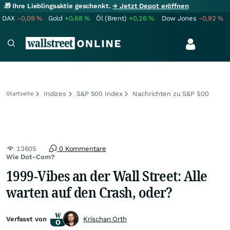
🎁 Ihre Lieblingsaktie geschenkt.
→ Jetzt Depot eröffnen
DAX
-0,09
%
Gold
+0,68
%
Öl (Brent)
+0,26
%
Dow Jones
-0,92
%
Indizes
S&P 500 Index
Nachrichten zu S&P 500
Startseite
13605
0 Kommentare
Wie Dot-Com?
1999-Vibes an der Wall Street: Alle
warten auf den Crash, oder?
Verfasst von
Krischan Orth