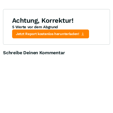
Achtung, Korrektur!
5 Werte vor dem Abgrund
Knock-Out-Suche
Optionsschein-Suche
Zertifikate-Suche
Jetzt Report kostenlos herunterladen!
Schreibe Deinen Kommentar