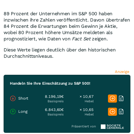
89 Prozent der Unternehmen im S&P 500 haben
inzwischen ihre Zahlen veröffentlicht. Davon übertrafen
84 Prozent die Erwartungen beim Gewinn je Aktie,
wobei 80 Prozent höhere Umsätze meldeten als
prognostiziert, wie Daten von
Fact Set
zeigen.
Diese Werte liegen deutlich über den historischen
Durchschnittsniveaus.
Anzeige
Handeln Sie Ihre Einschätzung zu S&P 500!
8.196,19€
× 10,67
Short
Basispreis
Hebel
6.843,60€
× 10,65
Long
Basispreis
Hebel
Präsentiert von