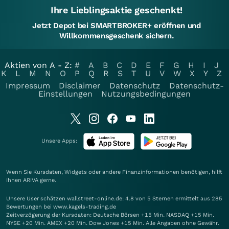
Ihre Lieblingsaktie geschenkt!
Jetzt Depot bei SMARTBROKER+ eröffnen und
Willkommensgeschenk sichern.
Aktien von A - Z:
#
A
B
C
D
E
F
G
H
I
J
K
L
M
N
O
P
Q
R
S
T
U
V
W
X
Y
Z
Impressum
Disclaimer
Datenschutz
Datenschutz-
Einstellungen
Nutzungsbedingungen
Unsere Apps:
Wenn Sie Kursdaten, Widgets oder andere Finanzinformationen benötigen, hilft
Ihnen
ARIVA
gerne.
Unsere User schätzen wallstreet-online.de: 4.8 von 5 Sternen ermittelt aus 285
Bewertungen bei www.kagels-trading.de
Zeitverzögerung der Kursdaten: Deutsche Börsen +15 Min. NASDAQ +15 Min.
NYSE +20 Min. AMEX +20 Min. Dow Jones +15 Min. Alle Angaben ohne Gewähr.