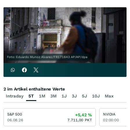
Foto: Eduardo Munoz Alvarez/FR171643 AP/AP/dpa
2 im Artikel enthaltene Werte
Intraday
5T
1M
3M
1J
3J
5J
10J
Max
S&P 500
NVIDIA
+5,42
%
06.08.26
7.711,00
PKT
02:00:00