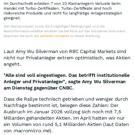
Im Durchschnitt erleiden 7 von 10 Kleinanlegern Verluste beim
Handel mit Turbo-Zertifikaten. Turbo-Zertifikate sind hoch
risikoreiche Produkte und nicht für langfristige Anlagestrategien
geeignet.
Den Basisprospekt sowie die Endgültigen Bedingungen und die
Basisinformationsblätter erhalten Sie bei Klick auf das Disclaimer Dokument.
Beachten Sie auch die
weiteren Hinweise
zu dieser Werbung.
Laut Amy Wu Silverman von RBC Capital Markets sind
nicht nur Privatanleger extrem optimistisch, was Aktien
angeht.
"Alle sind voll eingestiegen. Das betrifft institutionelle
Anleger und Privatanleger", sagte Amy Wu Silverman
am Dienstag gegenüber CNBC.
Dass die Rallye technisch getrieben und weniger durch
Nachfrage bestimmt ist, belegen diese Zahlen: Der
Ausbruch im Januar 2026 vollzog sich noch mit 7,5
Millarden gehandelten Aktien. im April hatten wir nur
ein Volumen von rund 5,1 Milliarden Aktien (laut Daten
von
macromicro.me
).