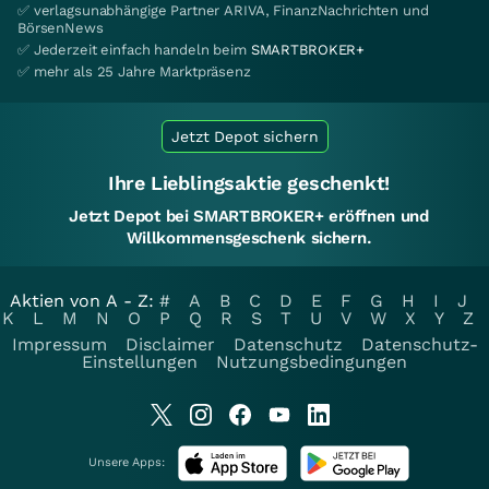
✅ verlagsunabhängige Partner ARIVA, FinanzNachrichten und
BörsenNews
✅ Jederzeit einfach handeln beim
SMARTBROKER+
✅ mehr als 25 Jahre Marktpräsenz
Jetzt Depot sichern
Ihre Lieblingsaktie geschenkt!
Jetzt Depot bei SMARTBROKER+ eröffnen und
Willkommensgeschenk sichern.
Aktien von A - Z:
#
A
B
C
D
E
F
G
H
I
J
K
L
M
N
O
P
Q
R
S
T
U
V
W
X
Y
Z
Impressum
Disclaimer
Datenschutz
Datenschutz-
Einstellungen
Nutzungsbedingungen
Unsere Apps: