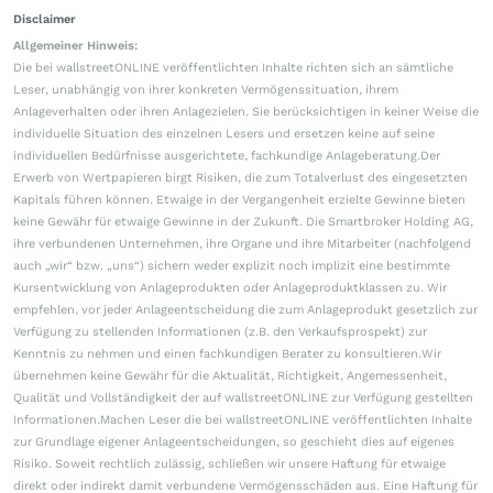
Disclaimer
Allgemeiner Hinweis:
Die bei wallstreetONLINE veröffentlichten Inhalte richten sich an sämtliche
Leser, unabhängig von ihrer konkreten Vermögenssituation, ihrem
Anlageverhalten oder ihren Anlagezielen. Sie berücksichtigen in keiner Weise die
individuelle Situation des einzelnen Lesers und ersetzen keine auf seine
individuellen Bedürfnisse ausgerichtete, fachkundige Anlageberatung.Der
Erwerb von Wertpapieren birgt Risiken, die zum Totalverlust des eingesetzten
Kapitals führen können. Etwaige in der Vergangenheit erzielte Gewinne bieten
keine Gewähr für etwaige Gewinne in der Zukunft. Die Smartbroker Holding AG,
ihre verbundenen Unternehmen, ihre Organe und ihre Mitarbeiter (nachfolgend
auch „wir“ bzw. „uns“) sichern weder explizit noch implizit eine bestimmte
Kursentwicklung von Anlageprodukten oder Anlageproduktklassen zu. Wir
empfehlen, vor jeder Anlageentscheidung die zum Anlageprodukt gesetzlich zur
Verfügung zu stellenden Informationen (z.B. den Verkaufsprospekt) zur
Kenntnis zu nehmen und einen fachkundigen Berater zu konsultieren.Wir
übernehmen keine Gewähr für die Aktualität, Richtigkeit, Angemessenheit,
Qualität und Vollständigkeit der auf wallstreetONLINE zur Verfügung gestellten
Informationen.Machen Leser die bei wallstreetONLINE veröffentlichten Inhalte
zur Grundlage eigener Anlageentscheidungen, so geschieht dies auf eigenes
Risiko. Soweit rechtlich zulässig, schließen wir unsere Haftung für etwaige
direkt oder indirekt damit verbundene Vermögensschäden aus. Eine Haftung für