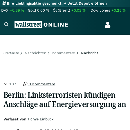
🎁 Ihre Lieblingsaktie geschenkt.
→ Jetzt Depot eröffnen
DAX
+0,69
%
Gold
0,00
%
Öl (Brent)
+0,02
%
Dow Jones
+0,25
%
Nachrichten
Kommentare
Nachricht
Startseite
137
0 Kommentare
Berlin: Linksterroristen kündigen
Anschläge auf Energieversorgung an
Verfasst von
Tichys Einblick