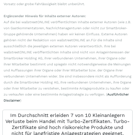
Vorsatz oder grobe Fahrlässigkeit bleibt unberührt.
Ergänzender Hinweis für Inhalte externer Autoren:
Auf die bei wallstreetONLINE veröffentlichten Inhalte externer Autoren (wie z.B.
von Gastkommentatoren, Nachrichtenagenturen oder nicht zur Smartbroker-
Gruppe gehörende Unternehmen) haben wir keinen Einfluss. Externe Autoren
gehören nicht der Redaktion von wallstreetONLINE an.Für die Inhalte sind
ausschließlich die jeweiligen externen Autoren verantwortlich. Ihre bei
wallstreetONLINE veröffentlichten Inhalte sind nicht von Anlageinteressen der
Smartbroker Holding AG, ihrer verbundenen Unternehmen, ihrer Organe oder
ihrer Mitarbeiter bestimmt und spiegeln nicht notwendigerweise die Meinungen
und Auffassungen ihrer Organe oder ihrer Mitarbeiter bzw. der Organe ihrer
verbundenen Unternehmen wider. Sie sind insbesondere nicht als Aufforderung
durch die Smartbroker Holding AG, ihre verbundenen Unternehmen, ihre Organe
oder ihrer Mitarbeiter zu verstehen, bestimmte Anlageprodukte zu kaufen oder
zu verkaufen oder eine bestimmte Anlagestrategie zu verfolgen. (
Ausführlicher
Disclaimer
)
Im Durchschnitt erleiden 7 von 10 Kleinanlegern
Verluste beim Handel mit Turbo-Zertifikaten. Turbo-
Zertifikate sind hoch risikoreiche Produkte und
nicht für langfristige Anlagestrategien geeignet.