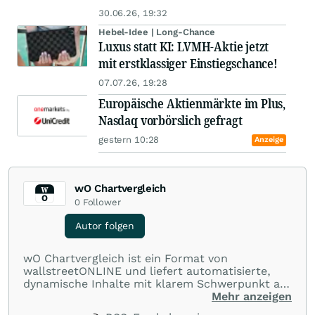
30.06.26, 19:32
Hebel-Idee | Long-Chance
Luxus statt KI: LVMH-Aktie jetzt
mit erstklassiger Einstiegschance!
07.07.26, 19:28
Europäische Aktienmärkte im Plus,
Nasdaq vorbörslich gefragt
gestern 10:28
Anzeige
wO Chartvergleich
0
Follower
Autor folgen
wO Chartvergleich ist ein Format von
wallstreetONLINE und liefert automatisierte,
dynamische Inhalte mit klarem Schwerpunkt auf
Charts und Performance-Vergleiche. Im Fokus
Mehr anzeigen
stehen technische Entwicklungen und