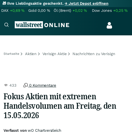
🎁 Ihre Lieblingsaktie geschenkt.
→ Jetzt Depot eröffnen
DAX
+0,69
%
Gold
0,00
%
Öl (Brent)
+0,02
%
Dow Jones
+0,25
%
Aktien
Verisign Aktie
Nachrichten zu Verisign
Startseite
433
0 Kommentare
Fokus Aktien mit extremen
Handelsvolumen am Freitag, den
15.05.2026
Verfasst von
wO Chartvergleich