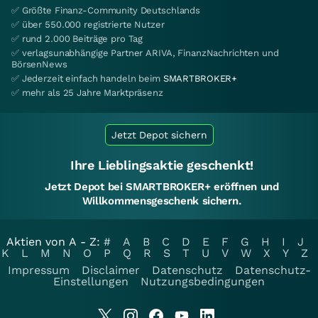
✅ Größte Finanz-Community Deutschlands
✅ über 550.000 registrierte Nutzer
✅ rund 2.000 Beiträge pro Tag
✅ verlagsunabhängige Partner ARIVA, FinanzNachrichten und
BörsenNews
✅ Jederzeit einfach handeln beim
SMARTBROKER+
✅ mehr als 25 Jahre Marktpräsenz
Jetzt Depot sichern
Ihre Lieblingsaktie geschenkt!
Jetzt Depot bei SMARTBROKER+ eröffnen und
Willkommensgeschenk sichern.
Aktien von A - Z:
#
A
B
C
D
E
F
G
H
I
J
K
L
M
N
O
P
Q
R
S
T
U
V
W
X
Y
Z
Impressum
Disclaimer
Datenschutz
Datenschutz-
Einstellungen
Nutzungsbedingungen