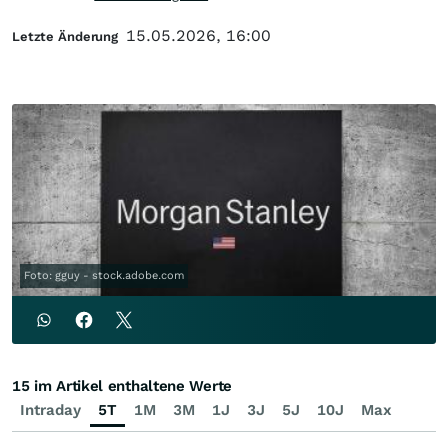
15.05.2026, 16:00
Letzte Änderung
Foto: gguy - stock.adobe.com
15 im Artikel enthaltene Werte
Intraday
5T
1M
3M
1J
3J
5J
10J
Max