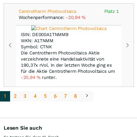
Centrotherm Photovoltaics
Platz 1
Wochenperformance:
-20,94
%
ISIN: DE000A1TNMM9
WKN: A1TNMM
Symbol: CTNK
Die Centrotherm Photovoltaics Aktie
verzeichnete eine Handelsaktivität von
190,37x rVol. In der letzten Woche ging es
für die Aktie Centrotherm Photovoltaics um
-20,94
%
runter.
1
2
3
4
5
6
7
8
Lesen Sie auch