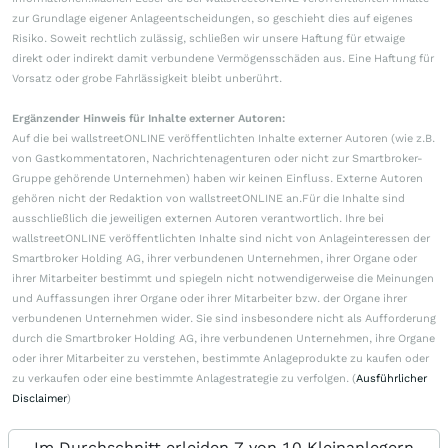
zur Grundlage eigener Anlageentscheidungen, so geschieht dies auf eigenes
Risiko. Soweit rechtlich zulässig, schließen wir unsere Haftung für etwaige
direkt oder indirekt damit verbundene Vermögensschäden aus. Eine Haftung für
Vorsatz oder grobe Fahrlässigkeit bleibt unberührt.
Ergänzender Hinweis für Inhalte externer Autoren:
Auf die bei wallstreetONLINE veröffentlichten Inhalte externer Autoren (wie z.B.
von Gastkommentatoren, Nachrichtenagenturen oder nicht zur Smartbroker-
Gruppe gehörende Unternehmen) haben wir keinen Einfluss. Externe Autoren
gehören nicht der Redaktion von wallstreetONLINE an.Für die Inhalte sind
ausschließlich die jeweiligen externen Autoren verantwortlich. Ihre bei
wallstreetONLINE veröffentlichten Inhalte sind nicht von Anlageinteressen der
Smartbroker Holding AG, ihrer verbundenen Unternehmen, ihrer Organe oder
ihrer Mitarbeiter bestimmt und spiegeln nicht notwendigerweise die Meinungen
und Auffassungen ihrer Organe oder ihrer Mitarbeiter bzw. der Organe ihrer
verbundenen Unternehmen wider. Sie sind insbesondere nicht als Aufforderung
durch die Smartbroker Holding AG, ihre verbundenen Unternehmen, ihre Organe
oder ihrer Mitarbeiter zu verstehen, bestimmte Anlageprodukte zu kaufen oder
zu verkaufen oder eine bestimmte Anlagestrategie zu verfolgen. (
Ausführlicher
Disclaimer
)
Im Durchschnitt erleiden 7 von 10 Kleinanlegern