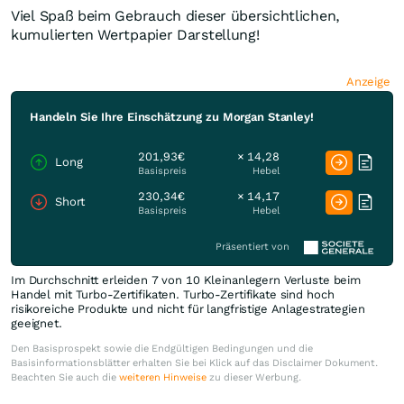
Viel Spaß beim Gebrauch dieser übersichtlichen,
kumulierten Wertpapier Darstellung!
Anzeige
Handeln Sie Ihre Einschätzung zu Morgan Stanley!
201,93€
× 14,28
Long
Basispreis
Hebel
230,34€
× 14,17
Short
Basispreis
Hebel
Präsentiert von
Im Durchschnitt erleiden 7 von 10 Kleinanlegern Verluste beim
Handel mit Turbo-Zertifikaten. Turbo-Zertifikate sind hoch
risikoreiche Produkte und nicht für langfristige Anlagestrategien
geeignet.
Den Basisprospekt sowie die Endgültigen Bedingungen und die
Basisinformationsblätter erhalten Sie bei Klick auf das Disclaimer Dokument.
Beachten Sie auch die
weiteren Hinweise
zu dieser Werbung.