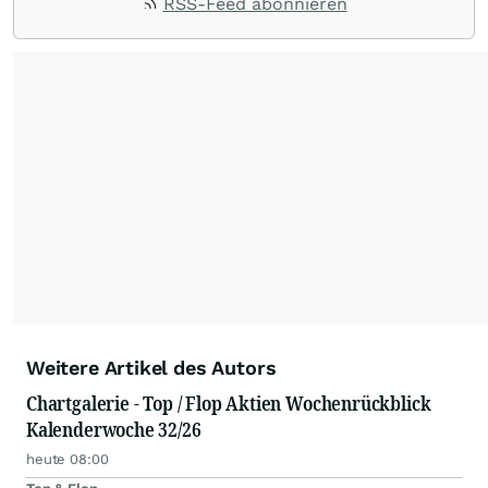
RSS-Feed abonnieren
Kursverläufe einer breiten Auswahl an Aktien
und Indizes. So erhalten Anleger schnell einen
Überblick über auffällige Bewegungen und
spannende charttechnische Signale.
Weitere Artikel des Autors
Chartgalerie - Top / Flop Aktien Wochenrückblick
Kalenderwoche 32/26
heute 08:00