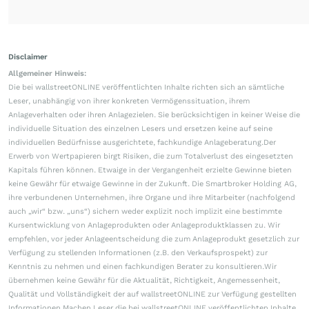
Disclaimer
Allgemeiner Hinweis:
Die bei wallstreetONLINE veröffentlichten Inhalte richten sich an sämtliche
Leser, unabhängig von ihrer konkreten Vermögenssituation, ihrem
Anlageverhalten oder ihren Anlagezielen. Sie berücksichtigen in keiner Weise die
individuelle Situation des einzelnen Lesers und ersetzen keine auf seine
individuellen Bedürfnisse ausgerichtete, fachkundige Anlageberatung.Der
Erwerb von Wertpapieren birgt Risiken, die zum Totalverlust des eingesetzten
Kapitals führen können. Etwaige in der Vergangenheit erzielte Gewinne bieten
keine Gewähr für etwaige Gewinne in der Zukunft. Die Smartbroker Holding AG,
ihre verbundenen Unternehmen, ihre Organe und ihre Mitarbeiter (nachfolgend
auch „wir“ bzw. „uns“) sichern weder explizit noch implizit eine bestimmte
Kursentwicklung von Anlageprodukten oder Anlageproduktklassen zu. Wir
empfehlen, vor jeder Anlageentscheidung die zum Anlageprodukt gesetzlich zur
Verfügung zu stellenden Informationen (z.B. den Verkaufsprospekt) zur
Kenntnis zu nehmen und einen fachkundigen Berater zu konsultieren.Wir
übernehmen keine Gewähr für die Aktualität, Richtigkeit, Angemessenheit,
Qualität und Vollständigkeit der auf wallstreetONLINE zur Verfügung gestellten
Informationen.Machen Leser die bei wallstreetONLINE veröffentlichten Inhalte