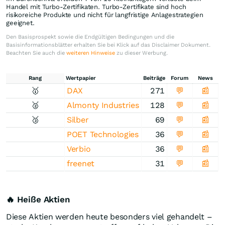
Handel mit Turbo-Zertifikaten. Turbo-Zertifikate sind hoch
risikoreiche Produkte und nicht für langfristige Anlagestrategien
geeignet.
Den Basisprospekt sowie die Endgültigen Bedingungen und die
Basisinformationsblätter erhalten Sie bei Klick auf das Disclaimer Dokument.
Beachten Sie auch die
weiteren Hinweise
zu dieser Werbung.
Rang
Wertpapier
Beiträge
Forum
News
🥇
DAX
271
💬
📰
🥈
Almonty Industries
128
💬
📰
🥉
Silber
69
💬
📰
POET Technologies
36
💬
📰
Verbio
36
💬
📰
freenet
31
💬
📰
🔥 Heiße Aktien
Diese Aktien werden heute besonders viel gehandelt –