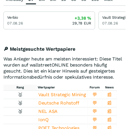
Verbio
Vault Strategic
+3,38
%
07.08.26
29,78
EUR
07.08.26
🔎 Meistgesuchte Wertpapiere
Was Anleger heute am meisten interessiert: Diese Titel
wurden auf wallstreetONLINE besonders häufig
gesucht. Dies ist ein klarer Hinweis auf gesteigertes
Informationsbedürfnis oder spekulatives Interesse.
Rang
Wertpapier
Forum
News
🥇
Vault Strategic Mining
💬
📰
🥈
Deutsche Rohstoff
💬
📰
🥉
NEL ASA
💬
📰
IonQ
💬
📰
POET Technologies
💬
📰