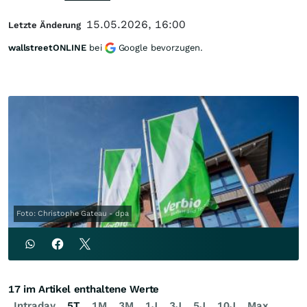
15.05.2026, 16:00
Letzte Änderung
wallstreetONLINE
bei
Google bevorzugen.
Foto: Christophe Gateau - dpa
17 im Artikel enthaltene Werte
Intraday
5T
1M
3M
1J
3J
5J
10J
Max