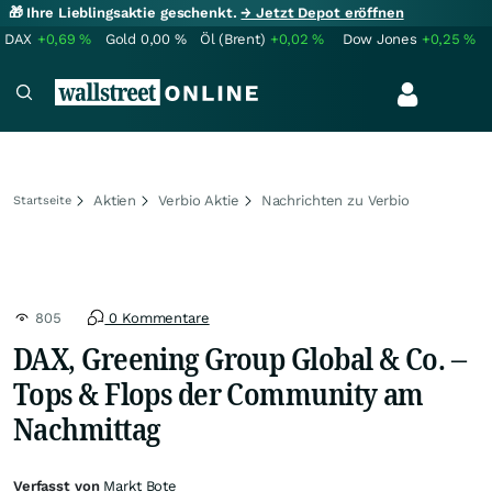
🎁 Ihre Lieblingsaktie geschenkt.
→ Jetzt Depot eröffnen
DAX
+0,69
%
Gold
0,00
%
Öl (Brent)
+0,02
%
Dow Jones
+0,25
%
Aktien
Verbio Aktie
Nachrichten zu Verbio
Startseite
805
0 Kommentare
DAX, Greening Group Global & Co. –
Tops & Flops der Community am
Nachmittag
Verfasst von
Markt Bote