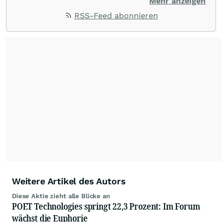
stehen Tops und Flops, Branchentrends und
Mehr anzeigen
Impulse aus der Community. Ob Tech-Aktien,
RSS-Feed abonnieren
Rohstoffe oder Krypto – die Beiträge sind kurz,
prägnant und regen zur Diskussion an, sodass
Leser schnell einen Überblick gewinnen und
eigene Marktideen entwickeln können.
Weitere Artikel des Autors
Diese Aktie zieht alle Blicke an
POET Technologies springt 22,3 Prozent: Im Forum
wächst die Euphorie