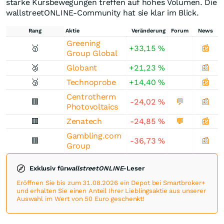
starke Kursbewegungen treffen auf hohes Volumen. Die
wallstreetONLINE-Community hat sie klar im Blick.
Rang
Aktie
Veränderung
Forum
News
Greening
🥇
+33,15
%
📰
Group Global
🥈
Globant
+21,23
%
📰
🥉
Technoprobe
+14,40
%
📰
Centrotherm
🟥
-24,02
%
💬
📰
Photovoltaics
🟥
Zenatech
-24,85
%
💬
📰
Gambling.com
🟥
-36,73
%
📰
Group
Exklusiv für
wallstreetONLINE
-Leser
Eröffnen Sie bis zum 31.08.2026 ein Depot bei Smartbroker+
und erhalten Sie einen Anteil Ihrer Lieblingsaktie aus unserer
Auswahl im Wert von 50 Euro geschenkt!