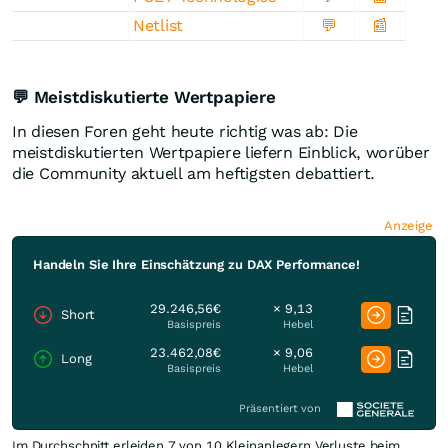
Netlist
💬
📰
💬 Meistdiskutierte Wertpapiere
In diesen Foren geht heute richtig was ab: Die
meistdiskutierten Wertpapiere liefern Einblick, worüber
die Community aktuell am heftigsten debattiert.
Anzeige
Handeln Sie Ihre Einschätzung zu DAX Performance!
29.246,56€
× 9,13
Short
Basispreis
Hebel
23.462,08€
× 9,06
Long
Basispreis
Hebel
Präsentiert von
Im Durchschnitt erleiden 7 von 10 Kleinanlegern Verluste beim