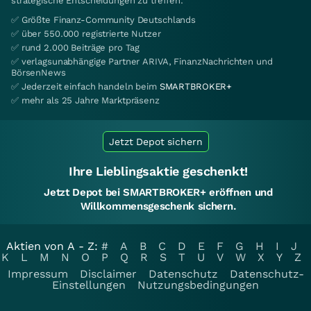
strategische Entscheidungen zu treffen.
✅ Größte Finanz-Community Deutschlands
✅ über 550.000 registrierte Nutzer
✅ rund 2.000 Beiträge pro Tag
✅ verlagsunabhängige Partner ARIVA, FinanzNachrichten und
BörsenNews
✅ Jederzeit einfach handeln beim
SMARTBROKER+
✅ mehr als 25 Jahre Marktpräsenz
Jetzt Depot sichern
Ihre Lieblingsaktie geschenkt!
Jetzt Depot bei SMARTBROKER+ eröffnen und
Willkommensgeschenk sichern.
Aktien von A - Z:
#
A
B
C
D
E
F
G
H
I
J
K
L
M
N
O
P
Q
R
S
T
U
V
W
X
Y
Z
Impressum
Disclaimer
Datenschutz
Datenschutz-
Einstellungen
Nutzungsbedingungen