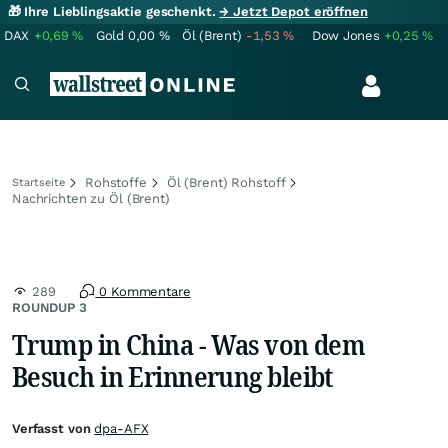
🎁 Ihre Lieblingsaktie geschenkt.
→ Jetzt Depot eröffnen
DAX
+0,69
%
Gold
0,00
%
Öl (Brent)
-1,53
%
Dow Jones
+0,25
%
Rohstoffe
Öl (Brent) Rohstoff
Startseite
Nachrichten zu Öl (Brent)
289
0 Kommentare
ROUNDUP 3
Trump in China - Was von dem
Besuch in Erinnerung bleibt
Verfasst von
dpa-AFX