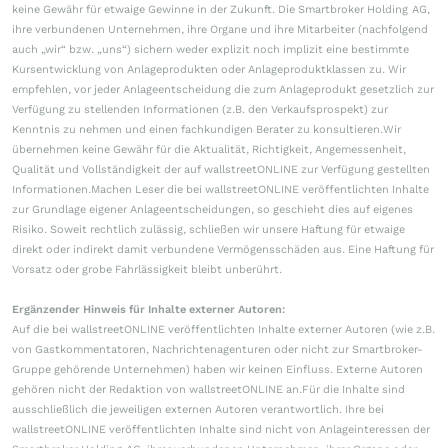
keine Gewähr für etwaige Gewinne in der Zukunft. Die Smartbroker Holding AG,
ihre verbundenen Unternehmen, ihre Organe und ihre Mitarbeiter (nachfolgend
auch „wir“ bzw. „uns“) sichern weder explizit noch implizit eine bestimmte
Kursentwicklung von Anlageprodukten oder Anlageproduktklassen zu. Wir
empfehlen, vor jeder Anlageentscheidung die zum Anlageprodukt gesetzlich zur
Verfügung zu stellenden Informationen (z.B. den Verkaufsprospekt) zur
Kenntnis zu nehmen und einen fachkundigen Berater zu konsultieren.Wir
übernehmen keine Gewähr für die Aktualität, Richtigkeit, Angemessenheit,
Qualität und Vollständigkeit der auf wallstreetONLINE zur Verfügung gestellten
Informationen.Machen Leser die bei wallstreetONLINE veröffentlichten Inhalte
zur Grundlage eigener Anlageentscheidungen, so geschieht dies auf eigenes
Risiko. Soweit rechtlich zulässig, schließen wir unsere Haftung für etwaige
direkt oder indirekt damit verbundene Vermögensschäden aus. Eine Haftung für
Vorsatz oder grobe Fahrlässigkeit bleibt unberührt.
Ergänzender Hinweis für Inhalte externer Autoren:
Auf die bei wallstreetONLINE veröffentlichten Inhalte externer Autoren (wie z.B.
von Gastkommentatoren, Nachrichtenagenturen oder nicht zur Smartbroker-
Gruppe gehörende Unternehmen) haben wir keinen Einfluss. Externe Autoren
gehören nicht der Redaktion von wallstreetONLINE an.Für die Inhalte sind
ausschließlich die jeweiligen externen Autoren verantwortlich. Ihre bei
wallstreetONLINE veröffentlichten Inhalte sind nicht von Anlageinteressen der