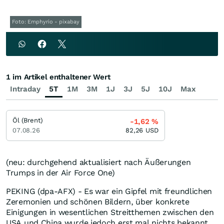
Foto: Emphyrio - pixabay
1 im Artikel enthaltener Wert
Intraday
5T
1M
3M
1J
3J
5J
10J
Max
Öl (Brent)
-1,62
%
07.08.26
82,26
USD
(neu: durchgehend aktualisiert nach Äußerungen
Trumps in der Air Force One)
PEKING (dpa-AFX) - Es war ein Gipfel mit freundlichen
Zeremonien und schönen Bildern, über konkrete
Einigungen in wesentlichen Streitthemen zwischen den
USA und China wurde jedoch erst mal nichts bekannt.